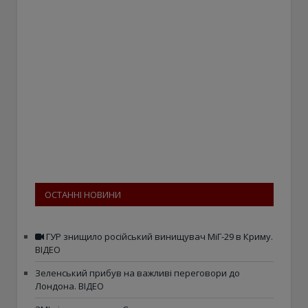
ОСТАННІ НОВИНИ
ГУР знищило російський винищувач МіГ-29 в Криму.
ВІДЕО
Зеленський прибув на важливі переговори до
Лондона. ВІДЕО