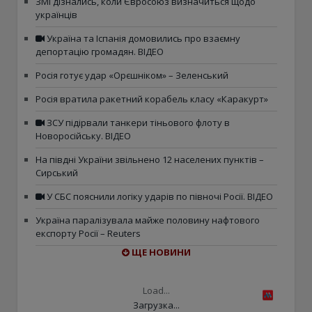
ЗМІ дізнались, коли Євросоюз визначиться щодо
українців
Україна та Іспанія домовились про взаємну
депортацію громадян. ВІДЕО
Росія готує удар «Орєшніком» – Зеленський
Росія вратила ракетний корабель класу «Каракурт»
ЗСУ підірвали танкери тіньового флоту в
Новоросійську. ВІДЕО
На півдні України звільнено 12 населених пунктів –
Сирський
У СБС пояснили логіку ударів по півночі Росії. ВІДЕО
Україна паралізувала майже половину нафтового
експорту Росії – Reuters
ЩЕ НОВИНИ
Load...
Загрузка...