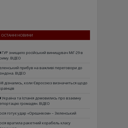
ОСТАННІ НОВИНИ
ГУР знищило російський винищувач МіГ-29 в
риму. ВІДЕО
еленський прибув на важливі переговори до
ондона. ВІДЕО
МІ дізнались, коли Євросоюз визначиться щодо
країнців
Україна та Іспанія домовились про взаємну
епортацію громадян. ВІДЕО
осія готує удар «Орєшніком» – Зеленський
осія вратила ракетний корабель класу