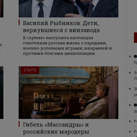
Василий Рыбников: Дети,
вернувшиеся с винзавода
В «Артеке» наступила настоящая
счастливая русская жизнь с парадами,
о
военно-ролевыми играми, юнармией и
-
прочими благами цивилизации
К
СТАТТІ
З
Л
З
у
д
Р
у
Гибель «Массандры» и
российские мародеры
Р