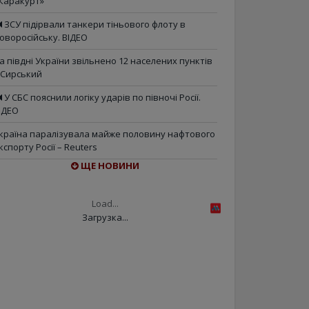
Каракурт»
ЗСУ підірвали танкери тіньового флоту в
оворосійську. ВІДЕО
а півдні України звільнено 12 населених пунктів
 Сирський
У СБС пояснили логіку ударів по півночі Росії.
ІДЕО
країна паралізувала майже половину нафтового
кспорту Росії – Reuters
ЩЕ НОВИНИ
Load...
Загрузка...