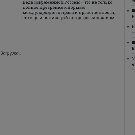
«
Беда современной России – это не только
полное презрение к нормам
международного права и нравственности,
Н
это еще и вопиющий непрофессионализм
Н
–
В
Загрузка...
У
е