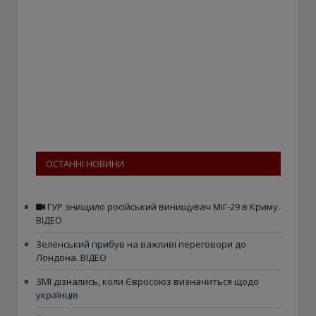
ОСТАННІ НОВИНИ
ГУР знищило російський винищувач МіГ-29 в Криму.
ВІДЕО
Зеленський прибув на важливі переговори до
Лондона. ВІДЕО
ЗМІ дізнались, коли Євросоюз визначиться щодо
українців