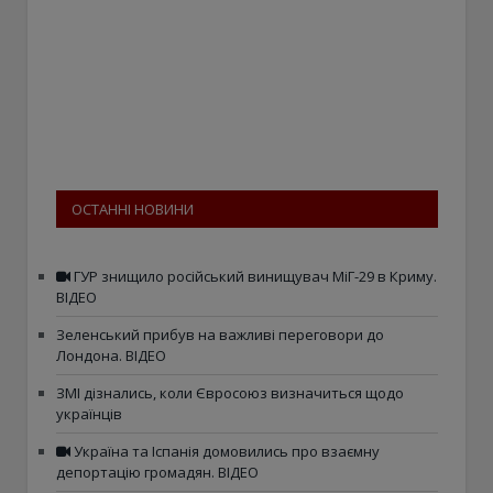
ОСТАННІ НОВИНИ
ГУР знищило російський винищувач МіГ-29 в Криму.
ВІДЕО
Зеленський прибув на важливі переговори до
Лондона. ВІДЕО
ЗМІ дізнались, коли Євросоюз визначиться щодо
українців
Україна та Іспанія домовились про взаємну
депортацію громадян. ВІДЕО