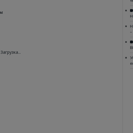
«
ом
Н
Н
–
В
Загрузка...
У
е