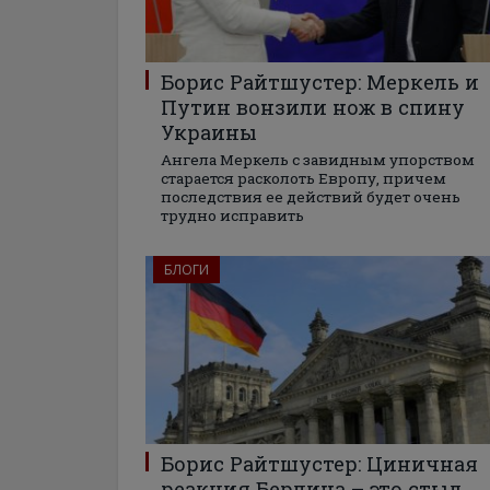
Борис Райтшустер: Меркель и
Путин вонзили нож в спину
Украины
Ангела Меркель с завидным упорством
старается расколоть Европу, причем
последствия ее действий будет очень
трудно исправить
БЛОГИ
Борис Райтшустер: Циничная
реакция Берлина – это стыд