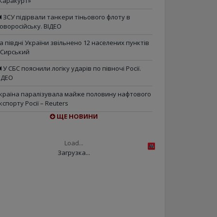
Каракурт»
ЗСУ підірвали танкери тіньового флоту в
оворосійську. ВІДЕО
а півдні України звільнено 12 населених пунктів
 Сирський
У СБС пояснили логіку ударів по півночі Росії.
ІДЕО
країна паралізувала майже половину нафтового
кспорту Росії – Reuters
ЩЕ НОВИНИ
Load...
Загрузка...