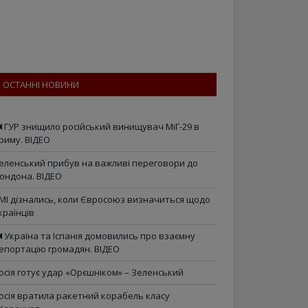
ОСТАННІ НОВИНИ
ГУР знищило російський винищувач МіГ-29 в
риму. ВІДЕО
еленський прибув на важливі переговори до
ондона. ВІДЕО
МІ дізнались, коли Євросоюз визначиться щодо
країнців
Україна та Іспанія домовились про взаємну
епортацію громадян. ВІДЕО
осія готує удар «Орєшніком» – Зеленський
осія вратила ракетний корабель класу