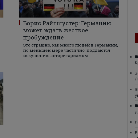
Борис Райтшустер: Германию
может ждать жесткое
пробуждение
Это страшно, как много людей в Германии,
по меньшей мере частично, поддаются
искушению авторитаризмом
К
З
Л
З
у
д
Р
Р