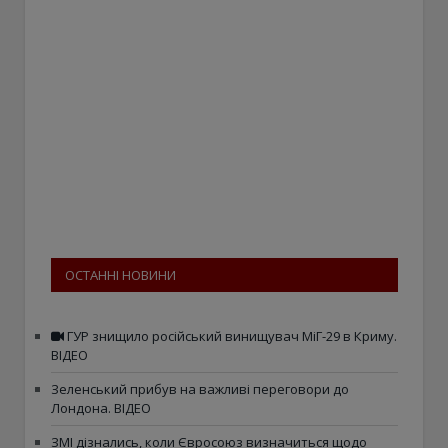
ОСТАННІ НОВИНИ
ГУР знищило російський винищувач МіГ-29 в Криму.
ВІДЕО
Зеленський прибув на важливі переговори до
Лондона. ВІДЕО
ЗМІ дізнались, коли Євросоюз визначиться щодо