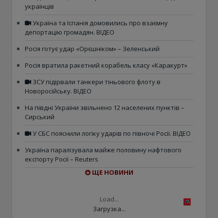
українців
Україна та Іспанія домовились про взаємну
депортацію громадян. ВІДЕО
Росія готує удар «Орєшніком» – Зеленський
Росія вратила ракетний корабель класу «Каракурт»
ЗСУ підірвали танкери тіньового флоту в
Новоросійську. ВІДЕО
На півдні України звільнено 12 населених пунктів –
Сирський
У СБС пояснили логіку ударів по півночі Росії. ВІДЕО
Україна паралізувала майже половину нафтового
експорту Росії – Reuters
ЩЕ НОВИНИ
Load...
Загрузка...