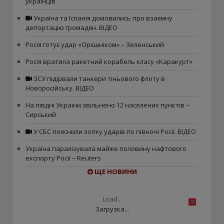
українців
Україна та Іспанія домовились про взаємну
депортацію громадян. ВІДЕО
Росія готує удар «Орєшніком» – Зеленський
Росія вратила ракетний корабель класу «Каракурт»
ЗСУ підірвали танкери тіньового флоту в
Новоросійську. ВІДЕО
На півдні України звільнено 12 населених пунктів –
Сирський
У СБС пояснили логіку ударів по півночі Росії. ВІДЕО
Україна паралізувала майже половину нафтового
експорту Росії – Reuters
ЩЕ НОВИНИ
Load...
Загрузка...