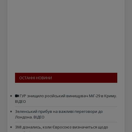
ОСТАННІ НОВИНИ
ГУР знищило російський винищувач МіГ-29 в Криму.
ВІДЕО
Зеленський прибув на важливі переговори до
Лондона. ВІДЕО
ЗМІ дізнались, коли Євросоюз визначиться щодо