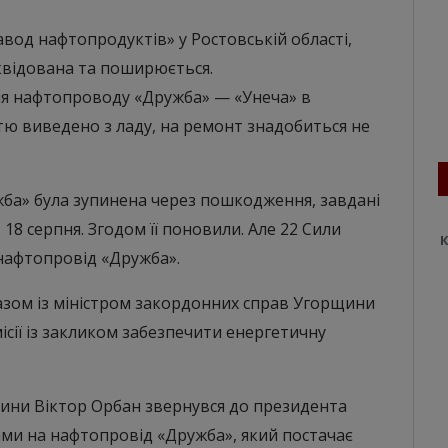
вод нафтопродуктів» у Ростовській області,
квідована та поширюється.
ня нафтопроводу «Дружба» — «Унеча» в
стю виведено з ладу, на ремонт знадобиться не
ба» була зупинена через пошкодження, завдані
 18 серпня. Згодом її поновили. Але 22 Сили
К
нафтопровід «Дружба».
зом із міністром закордонних справ Угорщини
сії із закликом забезпечити енергетичну
щини Віктор Орбан звернувся до президента
ами на нафтопровід «Дружба», який постачає