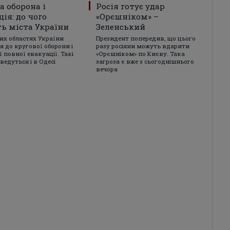
а оборона і
Росія готує удар
ція: до чого
«Орєшніком» –
ь міста України
Зеленський
них областях України
Президент попередив, що цього
я до кругової оборони і
разу росіяни можуть вдарити
 повної евакуації. Такі
«Орєшніком» по Києву. Така
ведуться і в Одесі
загроза є вже з сьогоднішнього
вечора