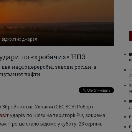
 відкритих джерел
 удари по «хробачих» НПЗ
К
два нафтопереробні заводи росіян, а
З
качування нафти
Л
З
у
 Збройних сил України (СБС ЗСУ) Роберт
д
звіт
ударів по цілях на території РФ, зокрема
Р
. Про це стало відомо у суботу, 23 серпня.
Р