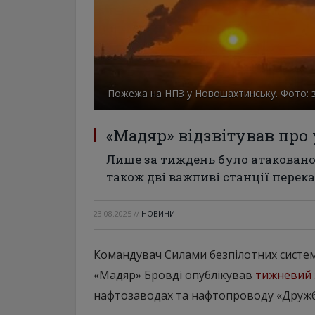
Пожежа на НПЗ у Новошахтинську. Фото: з
«Мадяр» відзвітував про
Лише за тиждень було атаковано 
також дві важливі станції пере
23.08.2025
//
НОВИНИ
Командувач Силами безпілотних систем
«Мадяр» Бровді опублікував
тижневий 
нафтозаводах та нафтопроводу «Дружба»