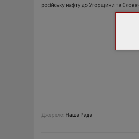
російську нафту до Угорщини та Слова
Джерело:
Наша Рада