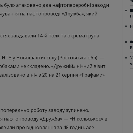
«
ь було атаковано два нафтопереробні заводи
качування на нафтопроводі «Дружба», який
Н
Н
–
стях завдавали 14-й полк та окрема група
В
е НПЗ у Новошахтинську (Ростовська обл), —
У
е
обаками не складено. «Дружній» нічний візит
лізовано в ніч з 20 на 21 серпня «Графами»
 попередньо роботу заводу зупинено.
ня нафтопроводу «Дружба» — «Нікольськоє» в
аявили про відновлення за 48 годин, але