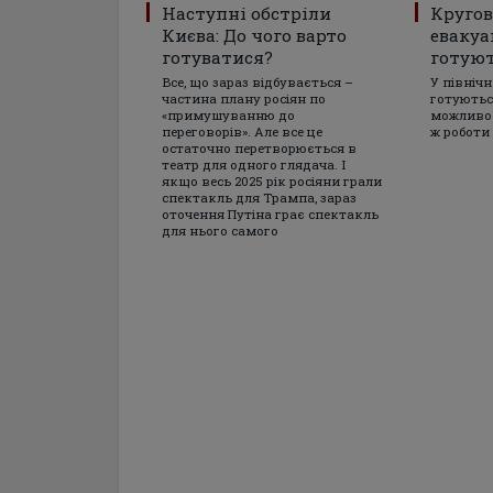
Наступні обстріли
Кругов
Києва: До чого варто
евакуа
готуватися?
готуют
Все, що зараз відбувається –
У північ
частина плану росіян по
готуютьс
«примушуванню до
можливої
переговорів». Але все це
ж роботи 
остаточно перетворюється в
театр для одного глядача. І
якщо весь 2025 рік росіяни грали
спектакль для Трампа, зараз
оточення Путіна грає спектакль
для нього самого