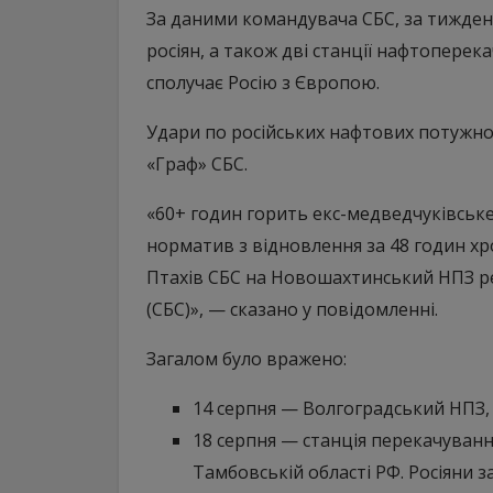
За даними командувача СБС, за тижден
росіян, а також дві станції нафтопере
сполучає Росію з Європою.
Удари по російських нафтових потужно
«Граф» СБС.
«60+ годин горить екс-медведчуківськ
норматив з відновлення за 48 годин хр
Птахів СБС на Новошахтинський НПЗ реа
(СБС)», — сказано у повідомленні.
Загалом було вражено:
14 серпня — Волгоградський НПЗ,
18 серпня — станція перекачуван
Тамбовській області РФ. Росіяни з