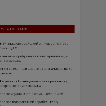
ОСТАННІ НОВИНИ
ГУР знищило російський винищувач МіГ-29 в
риму. ВІДЕО
еленський прибув на важливі переговори до
ондона. ВІДЕО
МІ дізнались, коли Євросоюз визначиться щодо
країнців
Україна та Іспанія домовились про взаємну
епортацію громадян. ВІДЕО
осія готує удар «Орєшніком» – Зеленський
осія вратила ракетний корабель класу