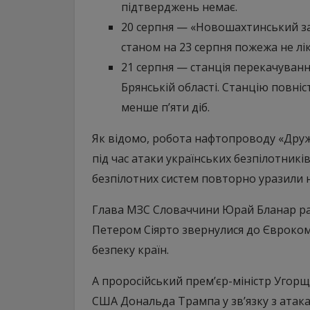
підтверджень немає.
20 серпня — «Новошахтинський за
станом на 23 серпня пожежа не лі
21 серпня — станція перекачуван
Брянській області. Станцію повні
менше п’яти діб.
Як відомо, робота нафтопроводу «Друж
під час атаки українських безпілотників
безпілотних систем повторно уразили 
Глава МЗС Словаччини Юрай Бланар ра
Петером Сіярто звернулися до Єврокомі
безпеку країн.
А проросійський прем’єр-міністр Угор
США Дональда Трампа у зв’язку з атак