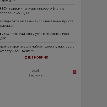
Каракурт»
ЗСУ підірвали танкери тіньового флоту в
оворосійську. ВІДЕО
а півдні України звільнено 12 населених пунктів
 Сирський
У СБС пояснили логіку ударів по півночі Росії.
ІДЕО
країна паралізувала майже половину нафтового
кспорту Росії – Reuters
ЩЕ НОВИНИ
Load...
Загрузка...