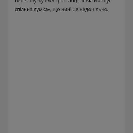
перезапуску елестростанції, хоча й «існує
спільна думка», що нині це недоцільно.