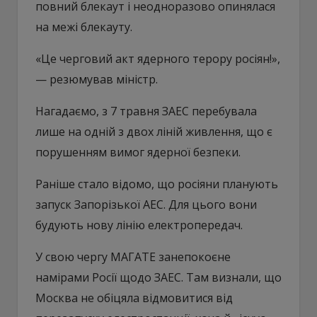
повний блекаут і неодноразово опинялася
на межі блекауту.
«Це черговий акт ядерного терору росіян!»,
— резюмував міністр.
Нагадаємо, з 7 травня ЗАЕС перебувала
лише на одній з двох ліній живлення, що є
порушенням вимог ядерної безпеки.
Раніше стало відомо, що росіяни планують
запуск Запорізької АЕС. Для цього вони
будують нову лінію електропередач.
У свою чергу МАГАТЕ занепокоєне
намірами Росії щодо ЗАЕС. Там визнали, що
Москва не обіцяла відмовитися від