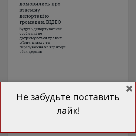
домовились про
взаємну
депортацію
громадян. ВІДЕО
Будуть депортуватися
особи, які не
дотримуються правил
в’їзду, виїзду та
перебування на території
обох держав
Не забудьте поставить
лайк!