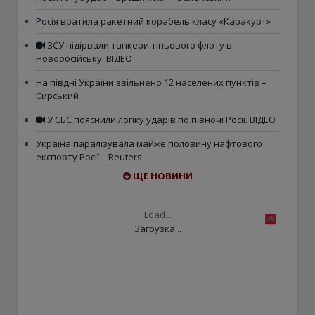
Росія вратила ракетний корабель класу «Каракурт»
ЗСУ підірвали танкери тіньового флоту в
Новоросійську. ВІДЕО
На півдні України звільнено 12 населених пунктів –
Сирський
У СБС пояснили логіку ударів по півночі Росії. ВІДЕО
Україна паралізувала майже половину нафтового
експорту Росії – Reuters
ЩЕ НОВИНИ
Load...
Загрузка...