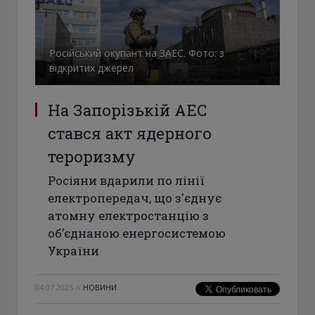
Російський окупант на ЗАЕС. Фото: з
відкритих джерел
На Запорізькій АЕС
стався акт ядерного
тероризму
Росіяни вдарили по лінії
електропередач, що з'єднує
атомну електростанцію з
об’єднаною енергосистемою
України
04.07.2025
//
НОВИНИ