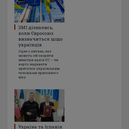
ЗМІ дізнались,
коли Євросоюз
визначиться щодо
українців
Одне з питань, яке
можуть обговорити
міністри країн ЄС – чи
варто надавати
притулок українським
чоловікам призовного
віку
Україна та Іспанія