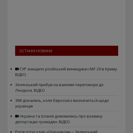
ОСТАННІ НОВИНИ
ГУР знищило російський винищувач МіГ-29 в Криму.
ВІДЕО
Зеленський прибув на важливі переговори до
Лондона. ВІДЕО
ЗМІ дізнались, коли Євросоюз визначиться щодо
українців
Україна та Іспанія домовились про взаємну
депортацію громадян. ВІДЕО
Росія готує удар «Орєшніком» – Зеленський