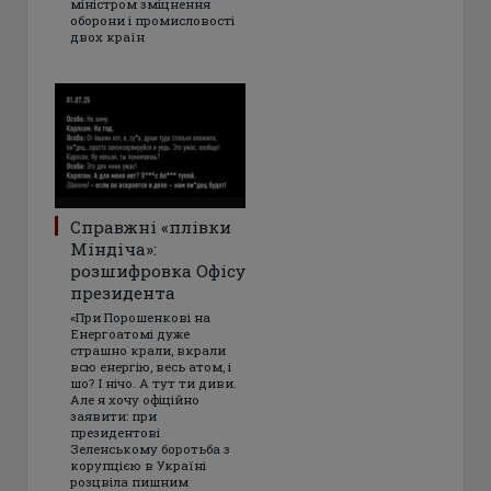
міністром зміцнення
оборони і промисловості
двох країн
Справжні «плівки
Міндіча»:
розшифровка Офісу
президента
«При Порошенкові на
Енергоатомі дуже
страшно крали, вкрали
всю енергію, весь атом, і
шо? І нічо. А тут ти диви.
Але я хочу офіційно
заявити: при
президентові
Зеленському боротьба з
корупцією в Україні
розцвіла пишним