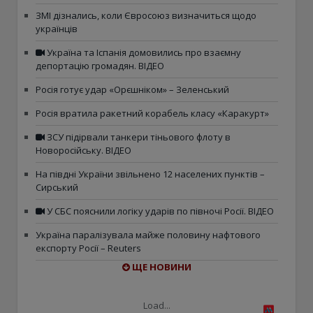
ЗМІ дізнались, коли Євросоюз визначиться щодо
українців
Україна та Іспанія домовились про взаємну
депортацію громадян. ВІДЕО
Росія готує удар «Орєшніком» – Зеленський
Росія вратила ракетний корабель класу «Каракурт»
ЗСУ підірвали танкери тіньового флоту в
Новоросійську. ВІДЕО
На півдні України звільнено 12 населених пунктів –
Сирський
У СБС пояснили логіку ударів по півночі Росії. ВІДЕО
Україна паралізувала майже половину нафтового
експорту Росії – Reuters
ЩЕ НОВИНИ
Load...