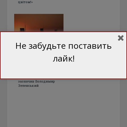
цвітом!»
Не забудьте поставить
Німеччина
лайк!
передала Україні
системи Patriot
Кожне таке посилення
ППО наближає Україну до
завершення війни,
зазначив Володимир
Зеленський