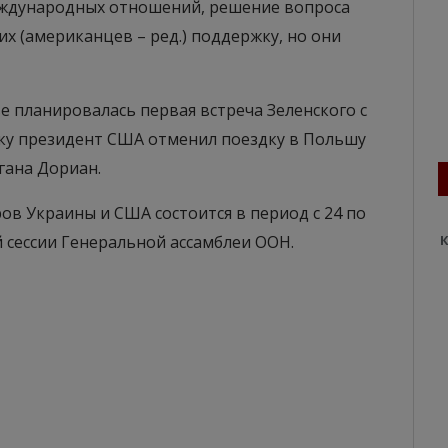
еждународных отношений, решение вопроса
х (американцев – ред.) поддержку, но они
 планировалась первая встреча Зеленского с
ьку президент США отменил поездку в Польшу
гана Дориан.
ов Украины и США состоится в период с 24 по
й сессии Генеральной ассамблеи ООН.
К