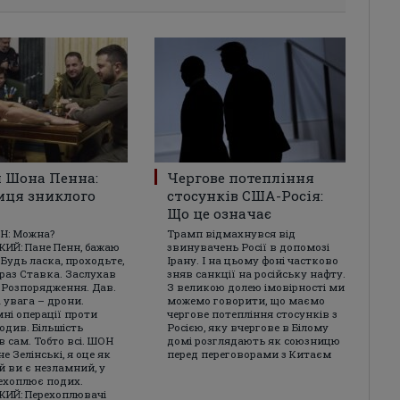
 Шона Пенна:
Чергове потепління
иця зниклого
стосунків США-Росія:
Що це означає
Н: Можна?
Трамп відмахнувся від
ИЙ: Пане Пенн, бажаю
звинувачень Росії в допомозі
 Будь ласка, проходьте,
Ірану. І на цьому фоні частково
араз Ставка. Заслухав
зняв санкції на російську нафту.
. Розпорядження. Дав.
З великою долею імовірності ми
 увага – дрони.
можемо говорити, що маємо
ні операції проти
чергове потепління стосунків з
годив. Більшість
Росією, яку вчергове в Білому
 сам. Тобто всі. ШОН
домі розглядають як союзницю
е Зелінські, я оце як
перед переговорами з Китаєм
й ви є незламний, у
ехоплює подих.
ИЙ: Перехоплювачі