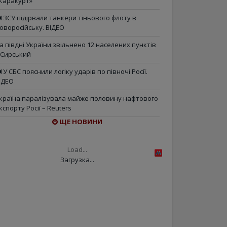
Каракурт»
ЗСУ підірвали танкери тіньового флоту в
оворосійську. ВІДЕО
а півдні України звільнено 12 населених пунктів
 Сирський
У СБС пояснили логіку ударів по півночі Росії.
ІДЕО
країна паралізувала майже половину нафтового
кспорту Росії – Reuters
ЩЕ НОВИНИ
Load...
Загрузка...