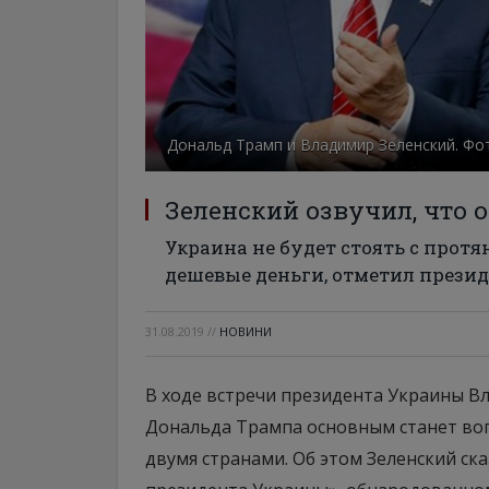
Дональд Трамп и Владимир Зеленский. Фо
Зеленский озвучил, что 
Украина не будет стоять с протя
дешевые деньги, отметил прези
31.08.2019
//
НОВИНИ
В ходе встречи президента Украины В
Дональда Трампа основным станет во
двумя странами. Об этом Зеленский ск