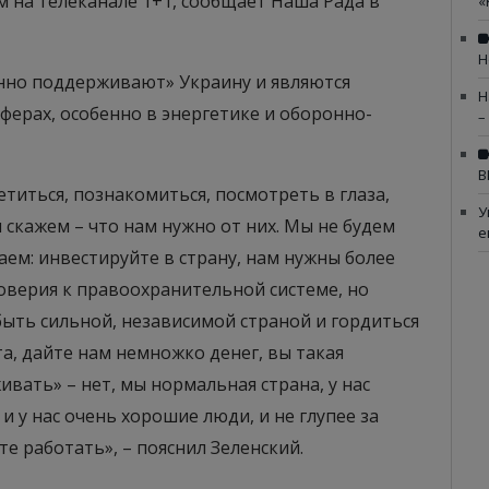
 на телеканале 1+1, сообщает Наша Рада в
«
Н
нно поддерживают» Украину и являются
Н
ферах, особенно в энергетике и оборонно-
–
В
етиться, познакомиться, посмотреть в глаза,
У
ы скажем – что нам нужно от них. Мы не будем
е
аем: инвестируйте в страну, нам нужны более
оверия к правоохранительной системе, но
ыть сильной, независимой страной и гордиться
та, дайте нам немножко денег, вы такая
вать» – нет, мы нормальная страна, у нас
и у нас очень хорошие люди, и не глупее за
е работать», – пояснил Зеленский.