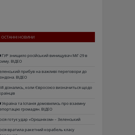
ОСТАННІ НОВИНИ
ГУР знищило російський винищувач МіГ-29 в
риму. ВІДЕО
еленський прибув на важливі переговори до
ондона. ВІДЕО
МІ дізнались, коли Євросоюз визначиться щодо
країнців
Україна та Іспанія домовились про взаємну
епортацію громадян. ВІДЕО
осія готує удар «Орєшніком» – Зеленський
осія вратила ракетний корабель класу