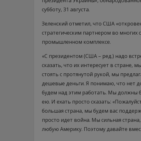
президента Украины», обнародованном
субботу, 31 августа.
Зеленский отметил, что США «открове
стратегическим партнером во многих с
промышленном комплексе.
«С президентом (США – ред.) надо встр
сказать, что их интересует в стране, м
стоять с протянутой рукой, мы предлаг
дешевые деньги. Я понимаю, что нет д
будем над этим работать. Мы должны б
ею. И ехать просто сказать: «Пожалуйс
большая страна, мы будем вас поддержи
просто идет война. Мы сильная страна, 
любую Америку. Поэтому давайте вмест