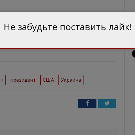
Не забудьте поставить лайк!
мп
президент
США
Украина
Facebook
Twitter