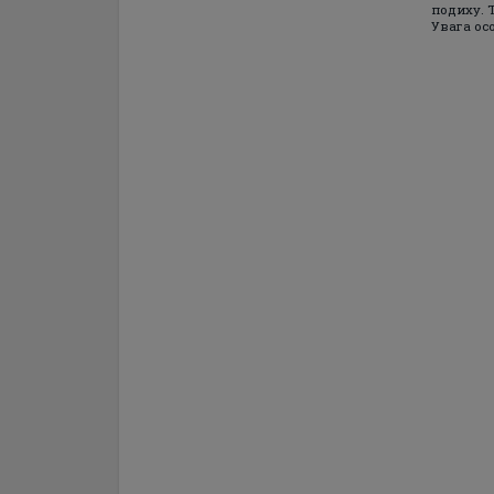
подиху. 
Увага осо