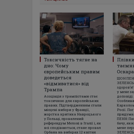
Токсичність тягне на
Плівки
дно: Чому
таємн
європейським правим
Оскара
доведеться
ШОН ПЕН
«відмиватися» від
ЗЕЛЕНСЬК
здоров’я!
Трампа
у мене з
Асоціація з трампістами стає
доповіді
токсичною для європейських
Особлива
правих. Підтвердженням стали
Карколом
місцеві вибори у Франції,
Росії. По
жорстка критика Навроцького
придумав
у Польщі, провалений
ПЕНН: Пан
референдум Мелоні в Італії і, як
бачу, яки
всі сподіваються, стане провал
мене пер
Орбана на виборах 12 квітня
ЗЕЛЕНСЬК