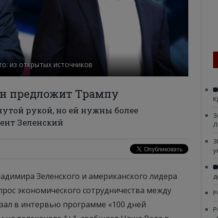
то: из открытых источников
он предложит Трампу
К
нутой рукой, но ей нужны более
З
дент Зеленский
Л
З
у
ладимира Зеленского и американского лидера
д
прос экономического сотрудничества между
Р
азал в интервью программе «100 дней
Р