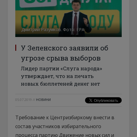
Дмитрий Разумков. Фото: ЕРА
У Зеленского заявили об
угрозе срыва выборов
Лидер партии «Слуга народа»
утверждает, что на печать
новых бюллетеней денег нет
05.07.2019
//
НОВИНИ
Требование к Центризбиркому внести в
состав участников избирательного
процесса партию Движение новых сил и