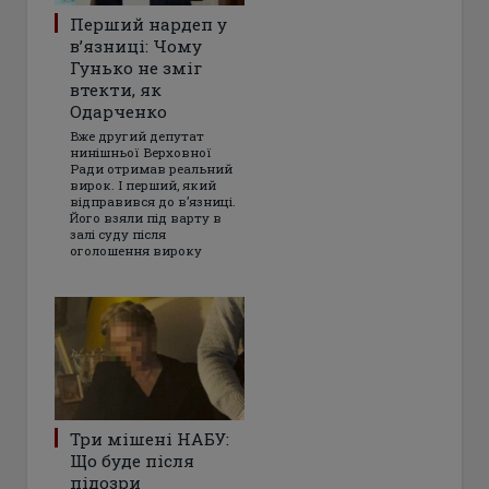
Перший нардеп у
в’язниці: Чому
Гунько не зміг
втекти, як
Одарченко
Вже другий депутат
нинішньої Верховної
Ради отримав реальний
вирок. І перший, який
відправився до в’язниці.
Його взяли під варту в
залі суду після
оголошення вироку
Три мішені НАБУ:
Що буде після
підозри