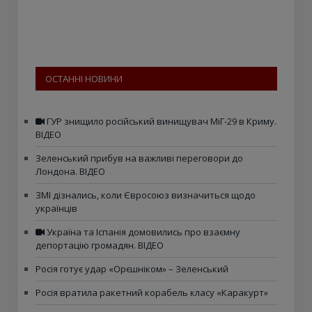
ОСТАННІ НОВИНИ
ГУР знищило російський винищувач МіГ-29 в Криму.
ВІДЕО
Зеленський прибув на важливі переговори до
Лондона. ВІДЕО
ЗМІ дізнались, коли Євросоюз визначиться щодо
українців
Україна та Іспанія домовились про взаємну
депортацію громадян. ВІДЕО
Росія готує удар «Орєшніком» – Зеленський
Росія вратила ракетний корабель класу «Каракурт»