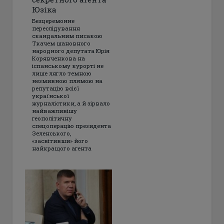
Юзіка
Безцеремонне
переслідування
скандальним писакою
Ткачем шановного
народного депутата Юрія
Корявченкова на
іспанському курорті не
лише лягло темною
незмивною плямою на
репутацію всієї
української
журналістики, а й зірвало
найважливішу
геополітичну
спецоперацію президента
Зеленського,
«засвітивши» його
найкращого агента