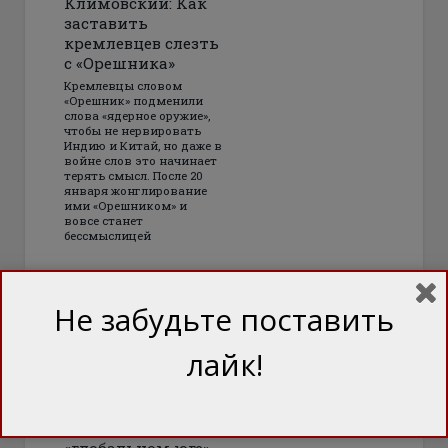
Климовский: Как
заставить
кремлевцев слезть
с «Орешника»
Кремлевцы словом
«Орешник» подменили
слова «ядерное оружие»,
чтобы не нервировать
Индию и Китай, но даже в
войне слов это начинает
терять смысл. После 20
января жонглирование
ими «Орешником» и
вовсе станет
бессмыслицей
Не забудьте поставить
лайк!
Роман Попков: О
делах России на