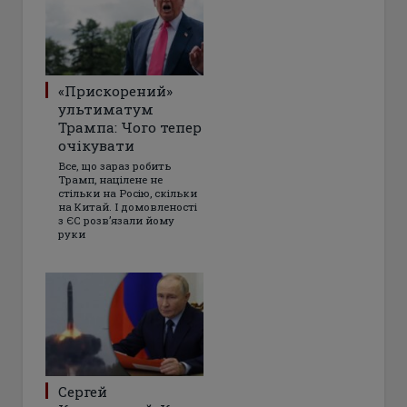
«Прискорений»
ультиматум
Трампа: Чого тепер
очікувати
Все, що зараз робить
Трамп, націлене не
стільки на Росію, скільки
на Китай. І домовленості
з ЄС розвʼязали йому
руки
Сергей