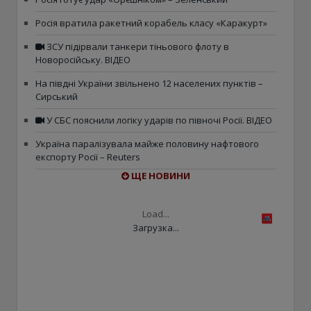
Росія вратила ракетний корабель класу «Каракурт»
ЗСУ підірвали танкери тіньового флоту в
Новоросійську. ВІДЕО
На півдні України звільнено 12 населених пунктів –
Сирський
У СБС пояснили логіку ударів по півночі Росії. ВІДЕО
Україна паралізувала майже половину нафтового
експорту Росії – Reuters
ЩЕ НОВИНИ
Load...
Загрузка...