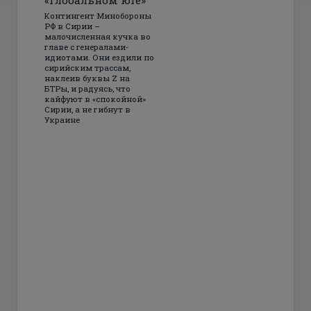
«глобальном юге»
Контингент Минобороны
РФ в Сирии –
малочисленная кучка во
главе с генералами-
идиотами. Они ездили по
сирийским трассам,
наклеив буквы Z на
БТРы, и радуясь, что
кайфуют в «спокойной»
Сирии, а не гибнут в
Украине