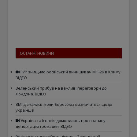
ОСТАННІ НОВИНИ
ГУР знищило російський винищувач МіГ-29 в Криму.
ВІДЕО
Зеленський прибув на важливі переговори до
Лондона. ВІДЕО
ЗМІ дізнались, коли Євросоюз визначиться щодо
українців
Україна та Іспанія домовились про взаємну
депортацію громадян. ВІДЕО
Росія готує удар «Орєшніком» – Зеленський