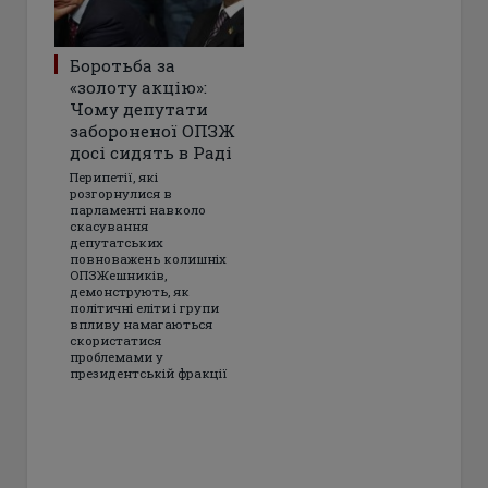
Боротьба за
«золоту акцію»:
Чому депутати
забороненої ОПЗЖ
досі сидять в Раді
Перипетії, які
розгорнулися в
парламенті навколо
скасування
депутатських
повноважень колишніх
ОПЗЖешників,
демонструють, як
політичні еліти і групи
впливу намагаються
скористатися
проблемами у
президентській фракції