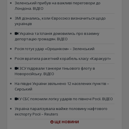
Зеленський прибув на важливі переговори до
Лондона. ВІДЕО
ЗМІ дізнались, коли Євросоюз визначиться щодо
українців
Україна та Іспанія домовились про взаємну
депортацію громадян. ВІДЕО
Росія готує удар «Орєшніком» – Зеленський
Росія вратила ракетний корабель класу «Каракурт»
ЗСУ підірвали танкери тіньового флоту в
Новоросійську. ВІДЕО
На півдні України звільнено 12 населених пунктів –
Сирський
У СБС пояснили логіку ударів по півночі Росії. ВІДЕО
Україна паралізувала майже половину нафтового
експорту Росії – Reuters
ЩЕ НОВИНИ