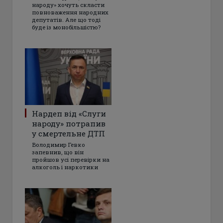
народу» хочуть скласти
повноваження народних
депутатів. Але що тоді
буде із монобільшістю?
Нардеп від «Слуги
народу» потрапив
у смертельне ДТП
Володимир Гевко
запевнив, що він
пройшов усі перевірки на
алкоголь і наркотики