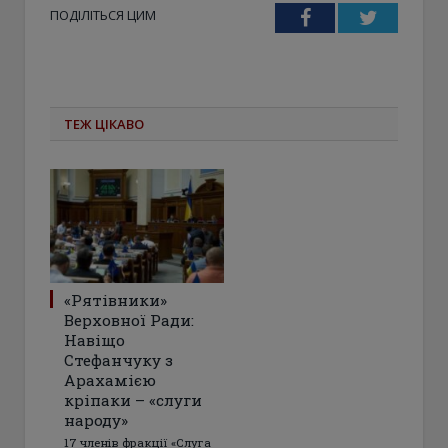
ПОДІЛІТЬСЯ ЦИМ
Facebook
Twitter
ТЕЖ ЦІКАВО
«Рятівники»
Верховної Ради:
Навіщо
Стефанчуку з
Арахамією
кріпаки – «слуги
народу»
17 членів фракції «Слуга