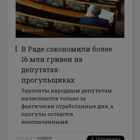
Фото: ЕРА
В Раде сэкономили более
16 млн гривен на
депутатах-
прогульщиках
Зарплаты народным депутатам
начисляются только за
фактически отработанные дни, а
прогулы остаются
неоплаченными
10.01.2019
//
НОВИНИ