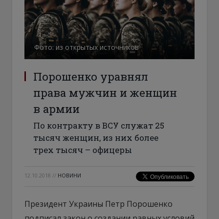
Фото: из открытых источников
Порошенко уравнял
права мужчин и женщин
в армии
По контракту в ВСУ служат 25
тысяч женщин, из них более
трех тысяч – офицеры
12.10.2018
//
НОВИНИ
Президент Украины Петр Порошенко
подписал закон о создании равных условий