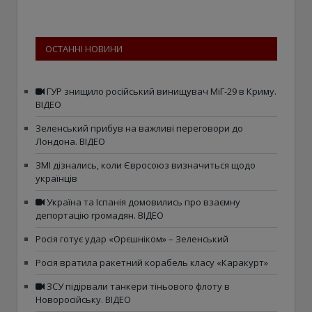
ОСТАННІ НОВИНИ
ГУР знищило російський винищувач МіГ-29 в Криму.
ВІДЕО
Зеленський прибув на важливі переговори до
Лондона. ВІДЕО
ЗМІ дізнались, коли Євросоюз визначиться щодо
українців
Україна та Іспанія домовились про взаємну
депортацію громадян. ВІДЕО
Росія готує удар «Орєшніком» – Зеленський
Росія вратила ракетний корабель класу «Каракурт»
ЗСУ підірвали танкери тіньового флоту в
Новоросійську. ВІДЕО