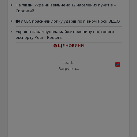
На півдні України звільнено 12 населених пунктів –
Сирський
У СБС пояснили логіку ударів по півночі Росії. ВІДЕО
Україна паралізувала майже половину нафтового
експорту Росії – Reuters
ЩЕ НОВИНИ
Load...
Загрузка...