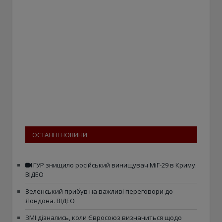
ОСТАННІ НОВИНИ
ГУР знищило російський винищувач МіГ-29 в Криму.
ВІДЕО
Зеленський прибув на важливі переговори до
Лондона. ВІДЕО
ЗМІ дізнались, коли Євросоюз визначиться щодо