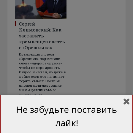
Сергей
Климовский: Как
заставить
кремлевцев слезть
с «Орешника»
Кремлевцы словом
«Орешник» подменили
слова «ядерное оружие»,
чтобы не нервировать
Индию и Китай, но даже в
войне слов это начинает
терять смысл. После 20
января жонглирование
ими «Орешником» и
вовсе станет
бессмыслицей
Не забудьте поставить
лайк!