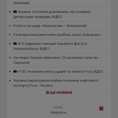
українців
Україна та Іспанія домовились про взаємну
депортацію громадян. ВІДЕО
Росія готує удар «Орєшніком» – Зеленський
Росія вратила ракетний корабель класу «Каракурт»
ЗСУ підірвали танкери тіньового флоту в
Новоросійську. ВІДЕО
На півдні України звільнено 12 населених пунктів –
Сирський
У СБС пояснили логіку ударів по півночі Росії. ВІДЕО
Україна паралізувала майже половину нафтового
експорту Росії – Reuters
ЩЕ НОВИНИ
Load...
Загрузка...