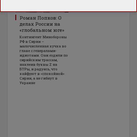
Роман Попков: О
делах России на
«глобальном юге»
Контингент Минобороны
РФ в Сирии –
малочисленная кучка во
главе с генералами-
идиотами. Они ездили по
сирийским трассам,
наклеив буквы Z на
БТРы, и радуясь, что
кайфуют в «спокойной»
Сирии, а не гибнут в
Украине