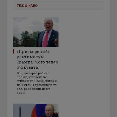
ТЕЖ ЦІКАВО
«Прискорений»
ультиматум
Трампа: Чого тепер
очікувати
Все, що зараз робить
Трамп, націлене не
стільки на Росію, скільки
на Китай. І домовленості
з ЄС розвʼязали йому
руки