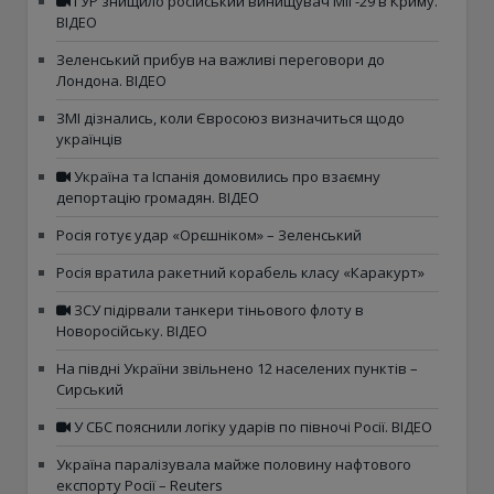
ГУР знищило російський винищувач МіГ-29 в Криму.
ВІДЕО
Зеленський прибув на важливі переговори до
Лондона. ВІДЕО
ЗМІ дізнались, коли Євросоюз визначиться щодо
українців
Україна та Іспанія домовились про взаємну
депортацію громадян. ВІДЕО
Росія готує удар «Орєшніком» – Зеленський
Росія вратила ракетний корабель класу «Каракурт»
ЗСУ підірвали танкери тіньового флоту в
Новоросійську. ВІДЕО
На півдні України звільнено 12 населених пунктів –
Сирський
У СБС пояснили логіку ударів по півночі Росії. ВІДЕО
Україна паралізувала майже половину нафтового
експорту Росії – Reuters