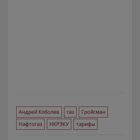
Андрей Коболев
газ
Гройсман
Нафтогаз
НКРЭКУ
тарифы