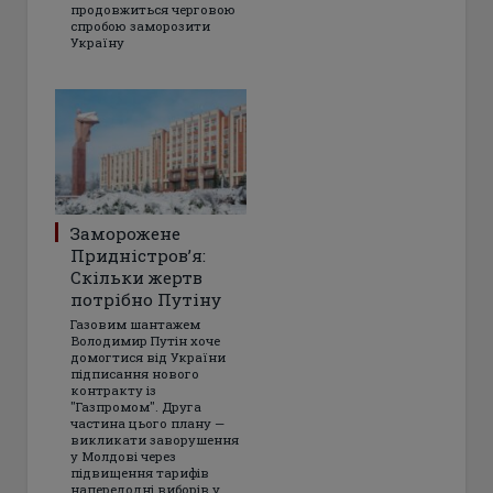
продовжиться черговою
спробою заморозити
Україну
Заморожене
Придністров’я:
Скільки жертв
потрібно Путіну
Газовим шантажем
Володимир Путін хоче
домогтися від України
підписання нового
контракту із
"Газпромом". Друга
частина цього плану —
викликати заворушення
у Молдові через
підвищення тарифів
напередодні виборів у