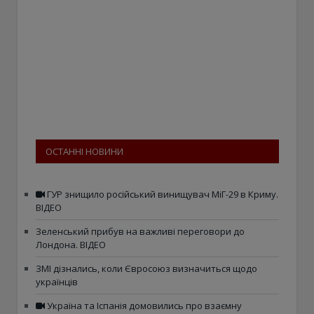
ОСТАННІ НОВИНИ
ГУР знищило російський винищувач МіГ-29 в Криму.
ВІДЕО
Зеленський прибув на важливі переговори до
Лондона. ВІДЕО
ЗМІ дізнались, коли Євросоюз визначиться щодо
українців
Україна та Іспанія домовились про взаємну