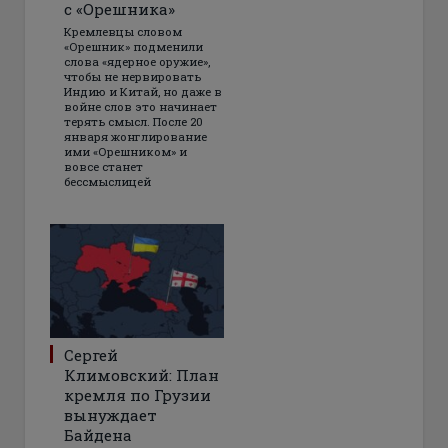
с «Орешника»
Кремлевцы словом
«Орешник» подменили
слова «ядерное оружие»,
чтобы не нервировать
Индию и Китай, но даже в
войне слов это начинает
терять смысл. После 20
января жонглирование
ими «Орешником» и
вовсе станет
бессмыслицей
Сергей
Климовский: План
кремля по Грузии
вынуждает
Байдена