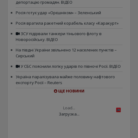
депортацію громадян. ВІДЕО
Росія готує удар «Орєшніком» – Зеленський
Росія вратила ракетний корабель класу «Каракурт»
ЗСУ підірвали танкери тіньового флоту в
Новоросійську. ВІДЕО
На півдні України звільнено 12 населених пунктів –
Сирський
У СБС пояснили логіку ударів по півночі Росії. ВІДЕО
Україна паралізувала майже половину нафтового
експорту Росії – Reuters
ЩЕ НОВИНИ
Load...
Загрузка...