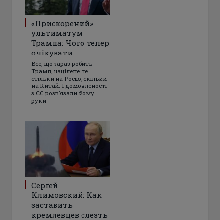
«Прискорений»
ультиматум
Трампа: Чого тепер
очікувати
Все, що зараз робить
Трамп, націлене не
стільки на Росію, скільки
на Китай. І домовленості
з ЄС розвʼязали йому
руки
Сергей
Климовский: Как
заставить
кремлевцев слезть