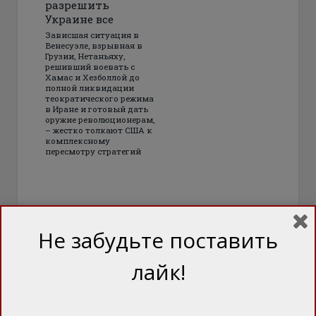
разрешить
Украине все
Зависшая ситуация в
Венесуэле, взрывная в
Грузии, Нетаньяху,
решивший воевать с
Хамас и Хезболлой до
полной ликвидации
теократического режима
в Иране и готовый дать
оружие революционерам,
– жестко толкают США к
комплексному
пересмотру стратегий
Не забудьте поставить
лайк!