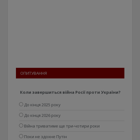
ОПИТУВАННЯ
Коли завершиться війна Росії проти України?
До кінця 2025 року
До кінця 2026 року
Війна триватиме ще три-чотири роки
Поки не здохне Путін