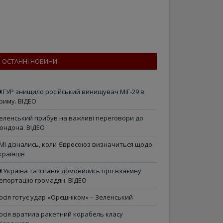
ОСТАННІ НОВИНИ
ГУР знищило російський винищувач МіГ-29 в
риму. ВІДЕО
еленський прибув на важливі переговори до
ондона. ВІДЕО
МІ дізнались, коли Євросоюз визначиться щодо
країнців
Україна та Іспанія домовились про взаємну
епортацію громадян. ВІДЕО
осія готує удар «Орєшніком» – Зеленський
осія вратила ракетний корабель класу