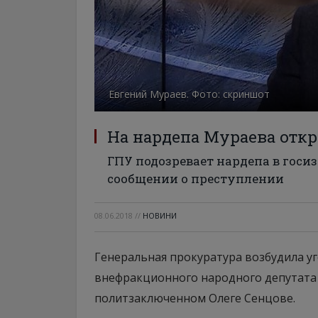
Евгений Мураев. Фото: скриншот
На нардепа Мураева откр
ГПУ подозревает нардепа в госи
сообщении о преступлении
08.06.2018
//
НОВИНИ
Генеральная прокуратура возбудила у
внефракционного народного депутата 
политзаключенном Олеге Сенцове.