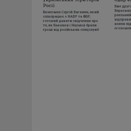
Росії
Вже друг
Верховно
Бізнесмен Сергій Ваганян, який
реальний
співпрацює з НАБУ та ФБР,
відправив
готовий давати свідчення про
взяли під
те, як Баканов і Наумов брали
оголошен
гроші від російських спецслужб