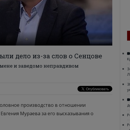
ыли дело из-за слов о Сенцове
К
змене и заведомо неправдивом
З
Л
З
у
головное производство в отношении
д
Евгения Мураева за его высказывания о
Р
Р