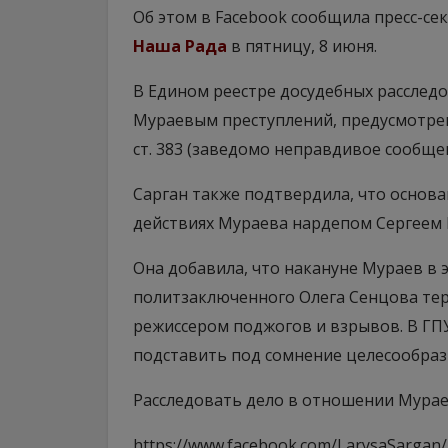
Об этом в Facebook сообщила пресс-се
Наша Рада
в пятницу, 8 июня.
В Едином реестре досудебных расслед
Мураевым преступлений, предусмотренных
ст. 383 (заведомо неправдивое сообще
Сарган также подтвердила, что основа
действиях Мураева нардепом Сергеем 
Она добавила, что накануне Мураев в 
политзаключенного Олега Сенцова тер
режиссером поджогов и взрывов. В ГПУ
подставить под сомнение целесообраз
Расследовать дело в отношении Мурае
https://www.facebook.com/LarysaSargan