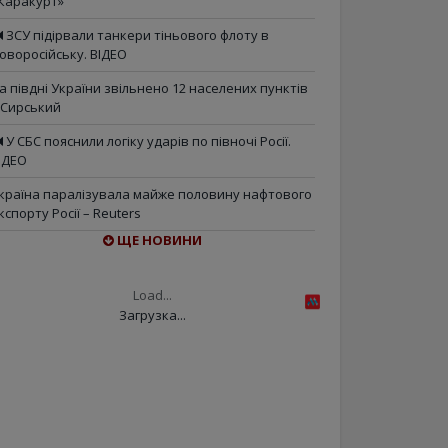
Каракурт»
ЗСУ підірвали танкери тіньового флоту в
оворосійську. ВІДЕО
а півдні України звільнено 12 населених пунктів
 Сирський
У СБС пояснили логіку ударів по півночі Росії.
ІДЕО
країна паралізувала майже половину нафтового
кспорту Росії – Reuters
ЩЕ НОВИНИ
Load...
Загрузка...