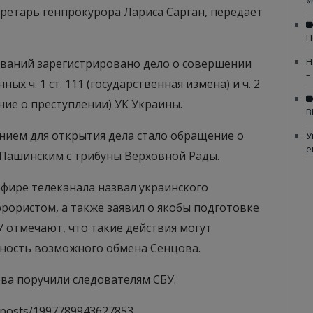
«
кретарь генпрокурора Лариса Сарган, передает
Н
Н
ований зарегистрировано дело о совершении
–
 ч. 1 ст. 111 (государственная измена) и ч. 2
ние о преступлении) УК Украины.
В
нием для открытия дела стало обращение о
У
е
Пашинским с трибуны Верховной Рады.
эфире телеканала назвал украинского
рористом, а также заявил о якобы подготовке
 отмечают, что такие действия могут
ность возможного обмена Сенцова.
ва поручили следователям СБУ.
/posts/1997789943627853