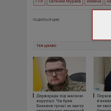
ГПУ
Евгений Мураев
измена
н
ПОДІЛІТЬСЯ ЦИМ
ТЕЖ ЦІКАВО
Держзрада під маскою
Перши
корупції: Чи брав
в’язни
Баканов гроші за здачу
не змі
українських територій
Одарч