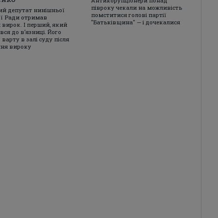
Антикорупціонери понад
півроку чекали на можливість
ий депутат нинішньої
помститися голові партії
ї Ради отримав
"Батьківщина" — і дочекалися
 вирок. І перший, який
ся до в’язниці. Його
 варту в залі суду після
ня вироку