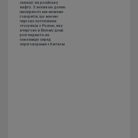
санкції на російську
нафту. З великою долею
імовірності ми можемо
говорити, що маємо
чергове потепління
стосунків з Росією, яку
вчергове в Білому домі
розглядають як
союзницю перед
переговорами з Китаєм