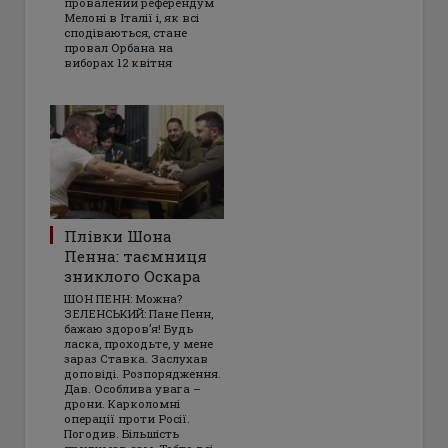
провалений референдум
Мелоні в Італії і, як всі
сподіваються, стане
провал Орбана на
виборах 12 квітня
Плівки Шона
Пенна: таємниця
зниклого Оскара
ШОН ПЕНН: Можна?
ЗЕЛЕНСЬКИЙ: Пане Пенн,
бажаю здоров’я! Будь
ласка, проходьте, у мене
зараз Ставка. Заслухав
доповіді. Розпорядження.
Дав. Особлива увага –
дрони. Карколомні
операції проти Росії.
Погодив. Більшість