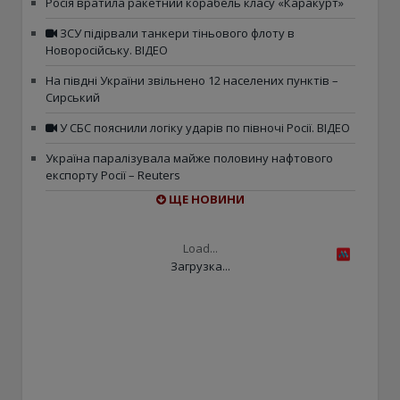
Росія вратила ракетний корабель класу «Каракурт»
ЗСУ підірвали танкери тіньового флоту в
Новоросійську. ВІДЕО
На півдні України звільнено 12 населених пунктів –
Сирський
У СБС пояснили логіку ударів по півночі Росії. ВІДЕО
Україна паралізувала майже половину нафтового
експорту Росії – Reuters
ЩЕ НОВИНИ
Load...
Загрузка...