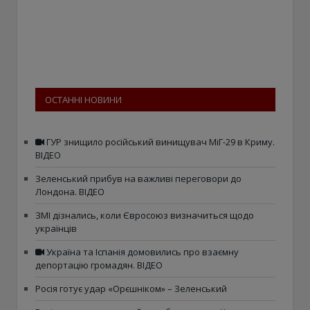
ОСТАННІ НОВИНИ
ГУР знищило російський винищувач МіГ-29 в Криму.
ВІДЕО
Зеленський прибув на важливі переговори до
Лондона. ВІДЕО
ЗМІ дізнались, коли Євросоюз визначиться щодо
українців
Україна та Іспанія домовились про взаємну
депортацію громадян. ВІДЕО
Росія готує удар «Орєшніком» – Зеленський