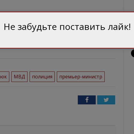
Не забудьте поставить лайк!
нюк
МВД
полиция
премьер-министр
Facebook
Twitter