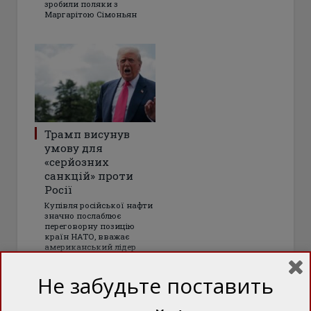
зробили поляки з
Маргарітою Сімоньян
Трамп висунув
умову для
«серйозних
санкцій» проти
Росії
Купівля російської нафти
значно послаблює
переговорну позицію
країн НАТО, вважає
американський лідер
Не забудьте поставить