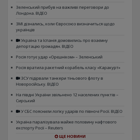
Зеленський прибув на важливі переговори до
Лондона. ВІДЕО
ЗМІ дізнались, коли Євросоюз визначиться щодо
українців
Україна та Іспанія домовились про взаємну
депортацію громадян. ВІДЕО
Росія готує удар «Орєшніком» – Зеленський
Росія вратила ракетний корабель класу «Каракурт»
ЗСУ підірвали танкери тіньового флоту в
Новоросійську. ВІДЕО
На півдні України звільнено 12 населених пунктів –
Сирський
У СБС пояснили логіку ударів по півночі Росії. ВІДЕО
Україна паралізувала майже половину нафтового
експорту Росії – Reuters
ЩЕ НОВИНИ