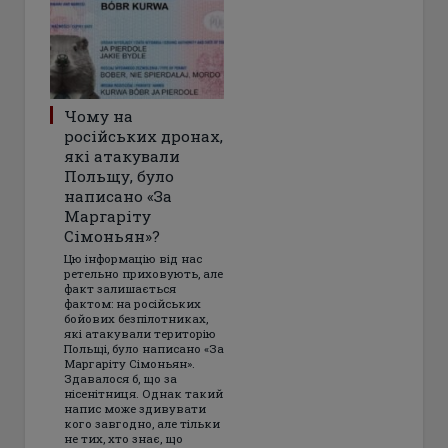
Чому на
російських дронах,
які атакували
Польщу, було
написано «За
Маргаріту
Сімоньян»?
Цю інформацію від нас
ретельно приховують, але
факт залишається
фактом: на російських
бойових безпілотниках,
які атакували територію
Польщі, було написано «За
Маргаріту Сімоньян».
Здавалося б, що за
нісенітниця. Однак такий
напис може здивувати
кого завгодно, але тільки
не тих, хто знає, що