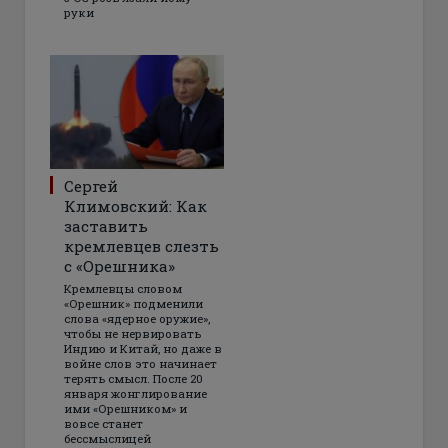
руки
Сергей
Климовский: Как
заставить
кремлевцев слезть
с «Орешника»
Кремлевцы словом
«Орешник» подменили
слова «ядерное оружие»,
чтобы не нервировать
Индию и Китай, но даже в
войне слов это начинает
терять смысл. После 20
января жонглирование
ими «Орешником» и
вовсе станет
бессмыслицей