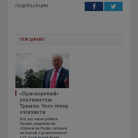
ПОДІЛІТЬСЯ ЦИМ
Facebook
Twitter
ТЕЖ ЦІКАВО
«Прискорений»
ультиматум
Трампа: Чого тепер
очікувати
Все, що зараз робить
Трамп, націлене не
стільки на Росію, скільки
на Китай. І домовленості
з ЄС розвʼязали йому