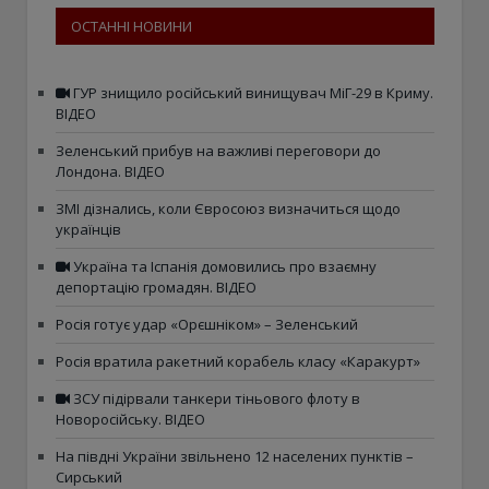
ОСТАННІ НОВИНИ
ГУР знищило російський винищувач МіГ-29 в Криму.
ВІДЕО
Зеленський прибув на важливі переговори до
Лондона. ВІДЕО
ЗМІ дізнались, коли Євросоюз визначиться щодо
українців
Україна та Іспанія домовились про взаємну
депортацію громадян. ВІДЕО
Росія готує удар «Орєшніком» – Зеленський
Росія вратила ракетний корабель класу «Каракурт»
ЗСУ підірвали танкери тіньового флоту в
Новоросійську. ВІДЕО
На півдні України звільнено 12 населених пунктів –
Сирський