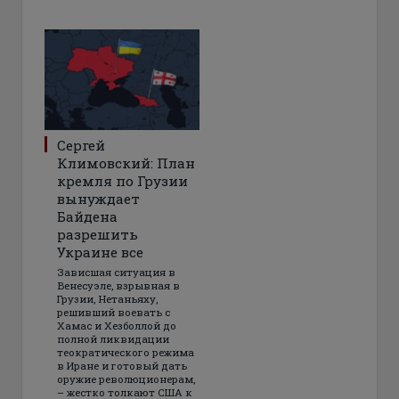
Сергей
Климовский: План
кремля по Грузии
вынуждает
Байдена
разрешить
Украине все
Зависшая ситуация в
Венесуэле, взрывная в
Грузии, Нетаньяху,
решивший воевать с
Хамас и Хезболлой до
полной ликвидации
теократического режима
в Иране и готовый дать
оружие революционерам,
– жестко толкают США к