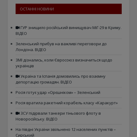
ОСТАННІ НОВИНИ
ГУР знищило російський винищувач МіГ-29 в Криму.
ВІДЕО
Зеленський прибув на важливі переговори до
Лондона. ВІДЕО
ЗМІ дізнались, коли Євросоюз визначиться щодо
українців
Україна та Іспанія домовились про взаємну
депортацію громадян. ВІДЕО
Росія готує удар «Орєшніком» – Зеленський
Росія вратила ракетний корабель класу «Каракурт»
ЗСУ підірвали танкери тіньового флоту в
Новоросійську. ВІДЕО
На півдні України звільнено 12 населених пунктів –
Сирський