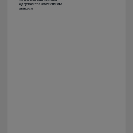
одержаного злочинним
шляхом