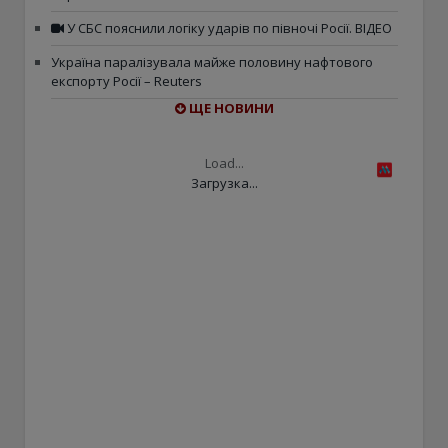
У СБС пояснили логіку ударів по півночі Росії. ВІДЕО
Україна паралізувала майже половину нафтового
експорту Росії – Reuters
ЩЕ НОВИНИ
Load...
Загрузка...