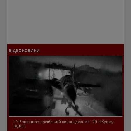
ВІДЕОНОВИНИ
ГУР знищило російський винищувач МіГ-29 в Криму.
ВІДЕО