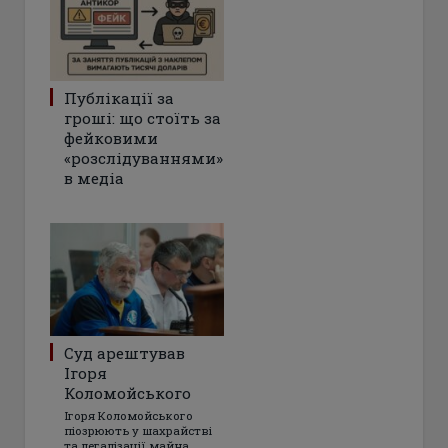
Публікації за
гроші: що стоїть за
фейковими
«розслідуваннями»
в медіа
Суд арештував
Ігоря
Коломойського
Ігоря Коломойського
піозрюють у шахрайстві
та легалізації майна,