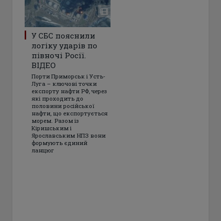
У СБС пояснили
логіку ударів по
півночі Росії.
ВІДЕО
Порти Приморськ і Усть-
Луга – ключові точки
експорту нафти РФ, через
які проходить до
половини російської
нафти, що експортується
морем. Разом із
Кіришським і
Ярославським НПЗ вони
формують єдиний
ланцюг