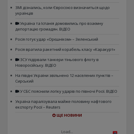
ЗМІ дізнались, коли Євросоюз визначиться щодо
українців
Україна та Іспанія домовились про взаємну
депортацію громадян. ВІДЕО
Росія готує удар «Орєшніком» – Зеленський
Росія вратила ракетний корабель класу «Каракурт»
ЗСУ підірвали танкери тіньового флоту в
Новоросійську. ВІДЕО
На півдні України звільнено 12 населених пунктів –
Сирський
У СБС пояснили логіку ударів по півночі Росії. ВІДЕО
Україна паралізувала майже половину нафтового
експорту Росії – Reuters
ЩЕ НОВИНИ
Load...