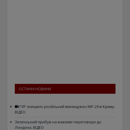
ОСТАННІ НОВИНИ
ГУР знищило російський винищувач МіГ-29 в Криму.
ВІДЕО
Зеленський прибув на важливі переговори до
Лондона. ВІДЕО