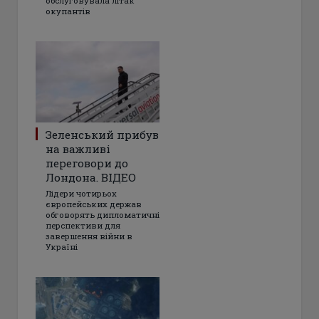
обслуговувала літак
окупантів
Зеленський прибув
на важливі
переговори до
Лондона. ВІДЕО
Лідери чотирьох
європейських держав
обговорять дипломатичні
перспективи для
завершення війни в
Україні