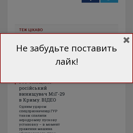
ТЕЖ ЦІКАВО
Не забудьте поставить
лайк!
ГУР знищило
російський
винищувач МіГ-29
в Криму. ВІДЕО
Одним ударом
спецпризначенці ГУР
також спалили
аеродромну пускову
установку – в момент
ураження машина