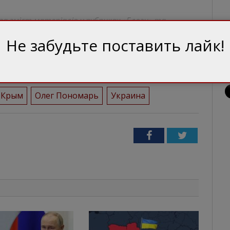
 за зміст матеріалів у рубриках «Блоги» та
ись від авторської.
Не забудьте поставить лайк!
Крым
Олег Пономарь
Украина
Facebook
Twitter