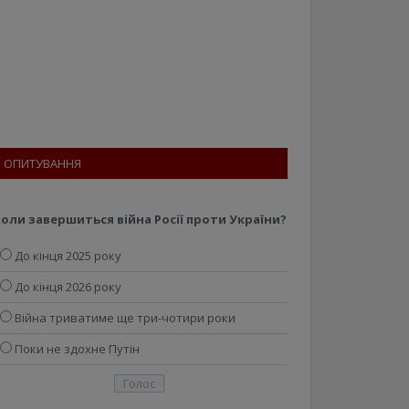
ОПИТУВАННЯ
оли завершиться війна Росії проти України?
До кінця 2025 року
До кінця 2026 року
Війна триватиме ще три-чотири роки
Поки не здохне Путін