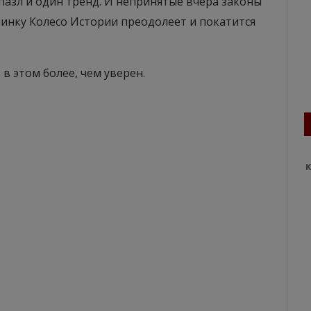
пазл и один тренд. И непринятые вчера законы
есчинку Колесо Истории преодолеет и покатится
 в этом более, чем уверен.
К