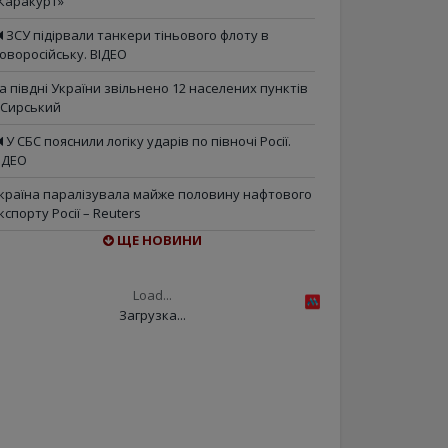
Каракурт»
ЗСУ підірвали танкери тіньового флоту в
оворосійську. ВІДЕО
а півдні України звільнено 12 населених пунктів
 Сирський
У СБС пояснили логіку ударів по півночі Росії.
ІДЕО
країна паралізувала майже половину нафтового
кспорту Росії – Reuters
ЩЕ НОВИНИ
Load...
Загрузка...