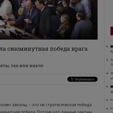
ла сиюминутная победа врага
К
З
Л
яты, так или иначе
З
у
д
Р
ские» законы, – это не стратегическая победа
Р
июминутная победа. Потому что данные законы