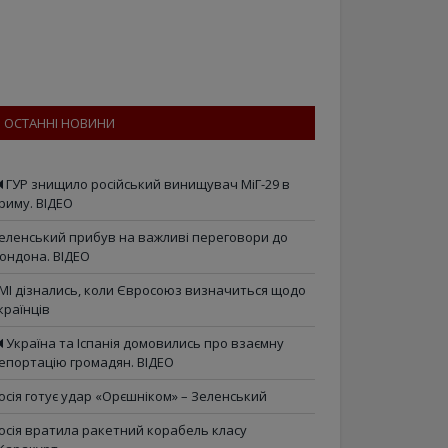
ОСТАННІ НОВИНИ
ГУР знищило російський винищувач МіГ-29 в
риму. ВІДЕО
еленський прибув на важливі переговори до
ондона. ВІДЕО
МІ дізнались, коли Євросоюз визначиться щодо
країнців
Україна та Іспанія домовились про взаємну
епортацію громадян. ВІДЕО
осія готує удар «Орєшніком» – Зеленський
осія вратила ракетний корабель класу