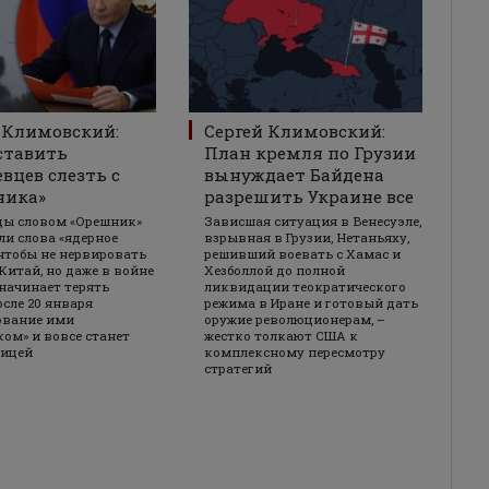
 Климовский:
Сергей Климовский:
ставить
План кремля по Грузии
вцев слезть с
вынуждает Байдена
ника»
разрешить Украине все
цы словом «Орешник»
Зависшая ситуация в Венесуэле,
и слова «ядерное
взрывная в Грузии, Нетаньяху,
 чтобы не нервировать
решивший воевать с Хамас и
Китай, но даже в войне
Хезболлой до полной
 начинает терять
ликвидации теократического
осле 20 января
режима в Иране и готовый дать
ование ими
оружие революционерам, –
ом» и вовсе станет
жестко толкают США к
лицей
комплексному пересмотру
стратегий