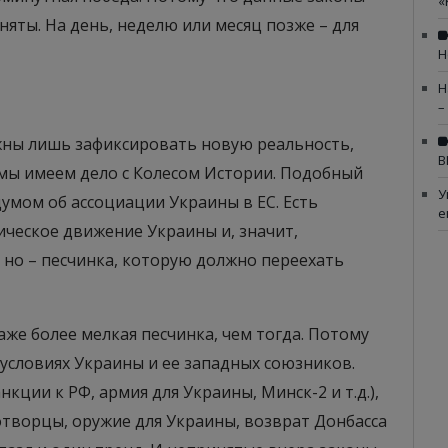
«
няты. На день, неделю или месяц позже – для
Н
Н
–
лжны лишь зафиксировать новую реальность,
В
ь мы имеем дело с Колесом Истории. Подобный
У
умом об ассоциации Украины в ЕС. Есть
е
ическое движение Украины и, значит,
 но – песчинка, которую должно переехать
же более мелкая песчинка, чем тогда. Потому
 условиях Украины и ее западных союзников.
нкции к РФ, армия для Украины, Минск-2 и т.д.),
отворцы, оружие для Украины, возврат Донбасса