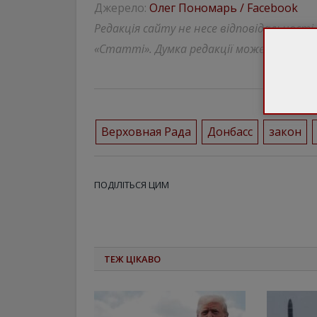
Джерело:
Олег Пономарь / Facebook
Редакція сайту не несе відповідальності
«Статті». Думка редакції може відрізнят
Верховная Рада
Донбасс
закон
ПОДІЛІТЬСЯ ЦИМ
ТЕЖ ЦІКАВО