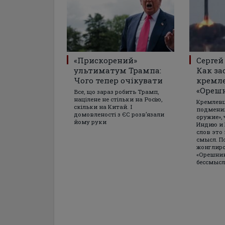
«Прискорений»
Сергей
ультиматум Трампа:
Как за
Чого тепер очікувати
кремле
«Ореш
Все, що зараз робить Трамп,
націлене не стільки на Росію,
Кремлев
скільки на Китай. І
подменил
домовленості з ЄС розвʼязали
оружие»,
йому руки
Индию и 
слов это
смысл. П
жонглир
«Орешник
бессмыс