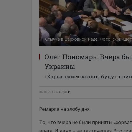
Стычка в Верховной Раде. Фото: скриншот
Олег Пономарь: Вчера бы
Украины
«Хорватские» законы будут прин
06.10.2017
//
БЛОГИ
Ремарка на злобу дня.
То, что вчера не были приняты «хорват
врага. И даже – не тактическая. Это с