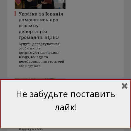
Україна та Іспанія
домовились про
взаємну
депортацію
громадян. ВІДЕО
Будуть депортуватися
особи, які не
дотримуються правил
в’їзду, виїзду та
перебування на території
обох держав
Не забудьте поставить
лайк!
Правдива історія
іспанських
відпусток