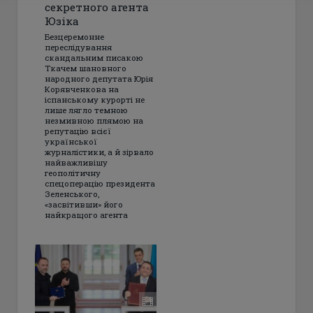
секретного агента
Юзіка
Безцеремонне
переслідування
скандальним писакою
Ткачем шановного
народного депутата Юрія
Корявченкова на
іспанському курорті не
лише лягло темною
незмивною плямою на
репутацію всієї
української
журналістики, а й зірвало
найважливішу
геополітичну
спецоперацію президента
Зеленського,
«засвітивши» його
найкращого агента