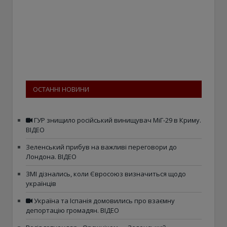
ОСТАННІ НОВИНИ
ГУР знищило російський винищувач МіГ-29 в Криму.
ВІДЕО
Зеленський прибув на важливі переговори до
Лондона. ВІДЕО
ЗМІ дізнались, коли Євросоюз визначиться щодо
українців
Україна та Іспанія домовились про взаємну
депортацію громадян. ВІДЕО