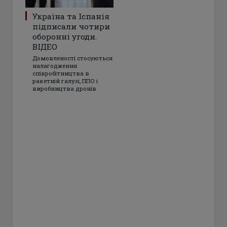
Україна та Іспанія
підписали чотири
оборонні угоди.
ВІДЕО
Домовленості стосуються
налагодження
співробітництва в
ракетній галузі, ППО і
виробництва дронів