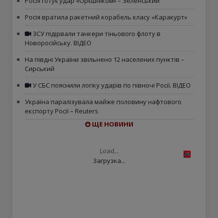
Росія готує удар «Орєшніком» – Зеленський
Росія вратила ракетний корабель класу «Каракурт»
ЗСУ підірвали танкери тіньового флоту в
Новоросійську. ВІДЕО
На півдні України звільнено 12 населених пунктів –
Сирський
У СБС пояснили логіку ударів по півночі Росії. ВІДЕО
Україна паралізувала майже половину нафтового
експорту Росії – Reuters
ЩЕ НОВИНИ
Load...
Загрузка...