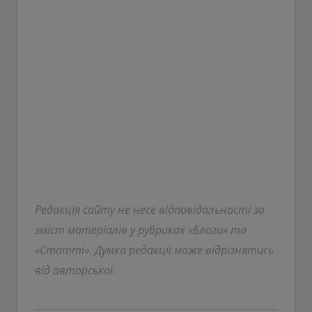
Редакція сайту не несе відповідальності за
зміст матеріалів у рубриках «Блоги» та
«Статті». Думка редакції може відрізнятись
від авторської.