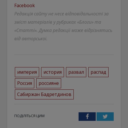
Facebook
Редакція сайту не несе відповідальності за
зміст матеріалів у рубриках «Блоги» та
«Статті». Думка редакції може відрізнятись
від авторської.
империя
история
развал
распад
Россия
россияне
Сабиржан Бадретдинов
ПОДІЛІТЬСЯ ЦИМ
Facebook
Twitter