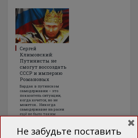
Сергей
Климовский:
Путинисты не
смогут воссоздать
СССР и империю
Романовых
Бардак в путинском
самодержавии – это
показатель ситуации,
когда хочется, но не
можется… Никогда
самодержавие на расеи
ещё не было таким
гнилым
Не забудьте поставить