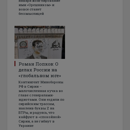
января жонглирование
ими «Орешником» и
вовсе станет
бессмыслицей
Роман Попков: О
делах России на
«глобальном юге»
Контингент Минобороны
РФ в Сирии –
малочисленная кучка во
главе с генералами-
идиотами. Они ездили по
сирийским трассам,
наклеив буквы Z на
БТРы, и радуясь, что
кайфуют в «спокойной»
Сирии, а не гибнут в
Украине