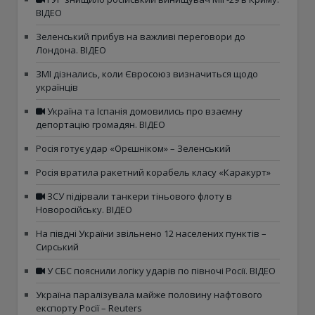
ВІДЕО
Зеленський прибув на важливі переговори до
Лондона. ВІДЕО
ЗМІ дізнались, коли Євросоюз визначиться щодо
українців
Україна та Іспанія домовились про взаємну
депортацію громадян. ВІДЕО
Росія готує удар «Орєшніком» – Зеленський
Росія вратила ракетний корабель класу «Каракурт»
ЗСУ підірвали танкери тіньового флоту в
Новоросійську. ВІДЕО
На півдні України звільнено 12 населених пунктів –
Сирський
У СБС пояснили логіку ударів по півночі Росії. ВІДЕО
Україна паралізувала майже половину нафтового
експорту Росії – Reuters