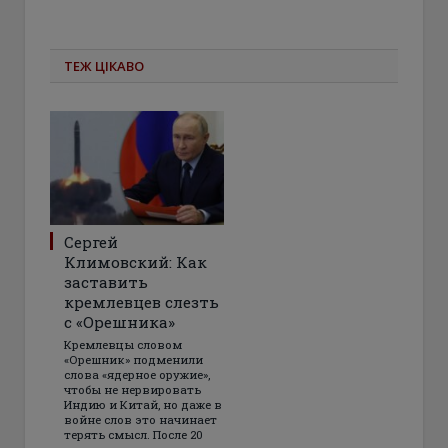
ТЕЖ ЦІКАВО
Сергей
Климовский: Как
заставить
кремлевцев слезть
с «Орешника»
Кремлевцы словом
«Орешник» подменили
слова «ядерное оружие»,
чтобы не нервировать
Индию и Китай, но даже в
войне слов это начинает
терять смысл. После 20