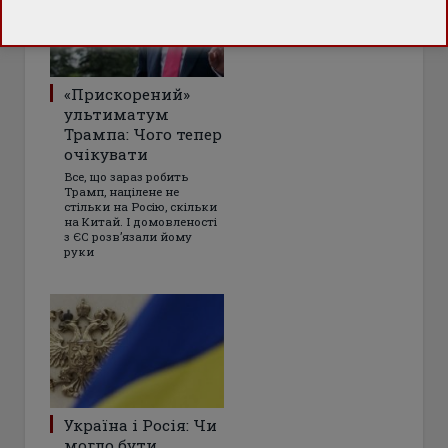
«Прискорений»
ультиматум
Трампа: Чого тепер
очікувати
Все, що зараз робить
Трамп, націлене не
стільки на Росію, скільки
на Китай. І домовленості
з ЄС розвʼязали йому
руки
Україна і Росія: Чи
могло бути