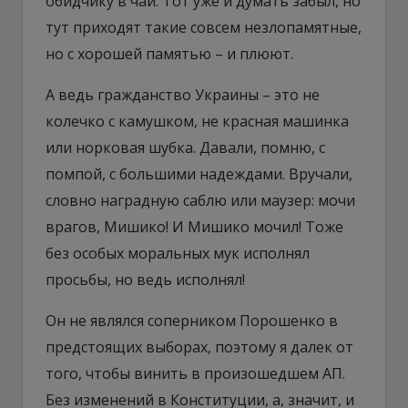
обидчику в чай. Тот уже и думать забыл, но
тут приходят такие совсем незлопамятные,
но с хорошей памятью – и плюют.
А ведь гражданство Украины – это не
колечко с камушком, не красная машинка
или норковая шубка. Давали, помню, с
помпой, с большими надеждами. Вручали,
словно наградную саблю или маузер: мочи
врагов, Мишико! И Мишико мочил! Тоже
без особых моральных мук исполнял
просьбы, но ведь исполнял!
Он не являлся соперником Порошенко в
предстоящих выборах, поэтому я далек от
того, чтобы винить в произошедшем АП.
Без изменений в Конституции, а, значит, и