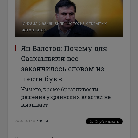
Михаил Саакашвили. Фото: из открытых
источников
Ян Валетов: Почему для
Саакашвили все
закончилось словом из
шести букв
Ничего, кроме брезгливости,
решение украинских властей не
вызывает
28.07.2017
//
БЛОГИ