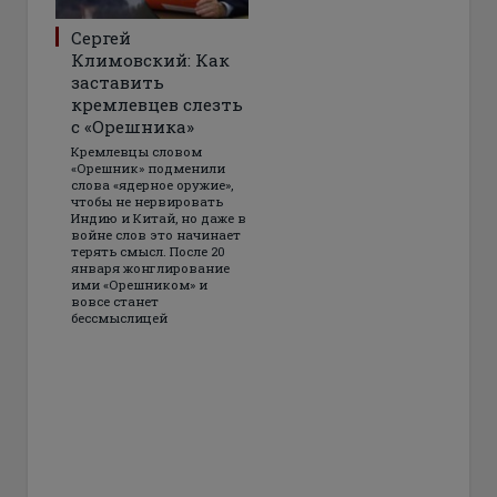
Сергей
Климовский: Как
заставить
кремлевцев слезть
с «Орешника»
Кремлевцы словом
«Орешник» подменили
слова «ядерное оружие»,
чтобы не нервировать
Индию и Китай, но даже в
войне слов это начинает
терять смысл. После 20
января жонглирование
ими «Орешником» и
вовсе станет
бессмыслицей