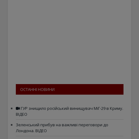
ОСТАННІ НОВИНИ
ГУР знищило російський винищувач МіГ-29 в Криму.
ВІДЕО
Зеленський прибув на важливі переговори до
Лондона. ВІДЕО