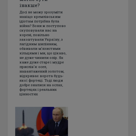
інакше?
Досі не можу зрозуміти
навіщо кремлівським
ідіотам потрібна була
війна? Вони ж поступово
скуповували нас на
корені, повільно
заковтували Україну, з
лагідним шипінням,
обвивали м'язистими
кільцями і ми, що цікаво,
не дуже чинили опір. Як
каже дуже старе і мудре
прислів'я: осел,
навантажений золотом,
відкриває ворота будь-
якої фортеці. Тоді люди
добре зналися на ослах,
фортецях і реальних
цінностях