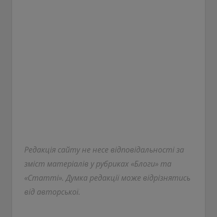
Редакція сайту не несе відповідальності за
зміст матеріалів у рубриках «Блоги» та
«Статті». Думка редакції може відрізнятись
від авторської.