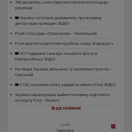
ЗМІ дізнались, коли Євросоюз визначиться щодо
українців
Україна та Іспанія домовились про взаємну
депортацію громадян. ВІДЕО
Росія готує удар «Орєшніком» – Зеленський
Росія вратила ракетний корабель класу «Каракурт»
ЗСУ підірвали танкери тіньового флоту в
Новоросійську. ВІДЕО
На півдні України звільнено 12 населених пунктів –
Сирський
У СБС пояснили логіку ударів по півночі Росії. ВІДЕО
Україна паралізувала майже половину нафтового
експорту Росії – Reuters
ЩЕ НОВИНИ
Load...
Загрузка...