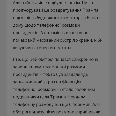
Але найцікавіше відбулося потім. Путін
проігнорував і це роздратування Трампа, і
відсутність будь-якого коментаря з Білого
дому щодо телефонної розмови
президентів. А натомість влаштував
показовий масований обстріл України, ніби
хизуючись: тепер все можна.
І те, що цей обстріл почався синхронно із
завершенням телефонної розмови
президентів – тобто був заздалегідь
запланований якраз на фінал цієї
телефонної розмови – і стало головним
подразником для Трампа. Невдалу
телефонну розмову він ще б пережив. Але
обстріл відразу після розмови сприйняв як