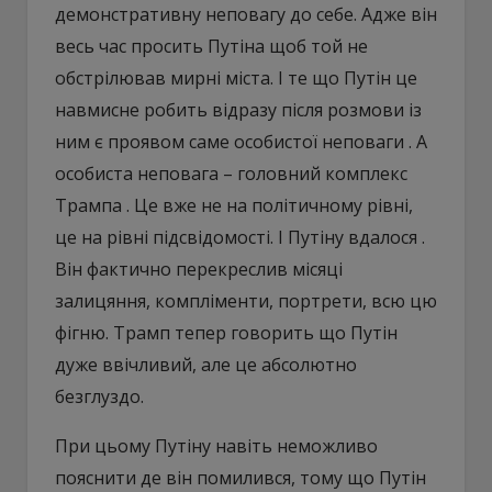
демонстративну неповагу до себе. Адже він
весь час просить Путіна щоб той не
обстрілював мирні міста. І те що Путін це
навмисне робить відразу після розмови із
ним є проявом саме особистої неповаги . А
особиста неповага – головний комплекс
Трампа . Це вже не на політичному рівні,
це на рівні підсвідомості. І Путіну вдалося .
Він фактично перекреслив місяці
залицяння, компліменти, портрети, всю цю
фігню. Трамп тепер говорить що Путін
дуже ввічливий, але це абсолютно
безглуздо.
При цьому Путіну навіть неможливо
пояснити де він помилився, тому що Путін