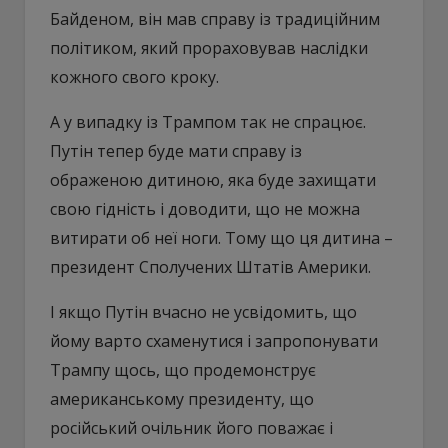
Байденом, він мав справу із традиційним
політиком, який прораховував наслідки
кожного свого кроку.
А у випадку із Трампом так не спрацює.
Путін тепер буде мати справу із
ображеною дитиною, яка буде захищати
свою гідність і доводити, що не можна
витирати об неї ноги. Тому що ця дитина –
президент Сполучених Штатів Америки.
І якщо Путін вчасно не усвідомить, що
йому варто схаменутися і запропонувати
Трампу щось, що продемонструє
американському президенту, що
російський очільник його поважає і