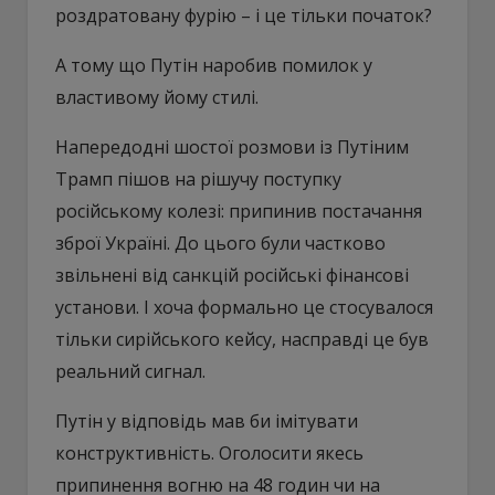
роздратовану фурію – і це тільки початок?
А тому що Путін наробив помилок у
властивому йому стилі.
Напередодні шостої розмови із Путіним
Трамп пішов на рішучу поступку
російському колезі: припинив постачання
зброї Україні. До цього були частково
звільнені від санкцій російські фінансові
установи. І хоча формально це стосувалося
тільки сирійського кейсу, насправді це був
реальний сигнал.
Путін у відповідь мав би імітувати
конструктивність. Оголосити якесь
припинення вогню на 48 годин чи на