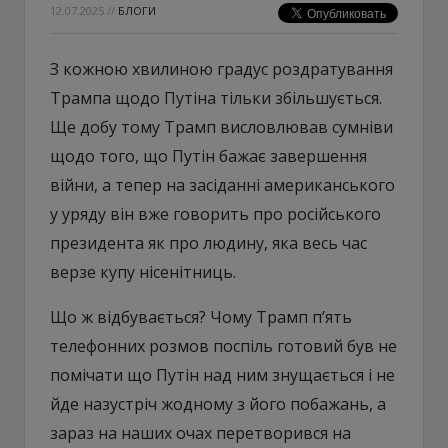
12.07.2025
//
БЛОГИ
З кожною хвилиною градус роздратування
Трампа щодо Путіна тільки збільшується.
Ще добу тому Трамп висловлював сумніви
щодо того, що Путін бажає завершення
війни, а тепер на засіданні американського
у уряду він вже говорить про російського
президента як про людину, яка весь час
верзе купу нісенітниць.
Що ж відбувається? Чому Трамп пʼять
телефонних розмов поспіль готовий був не
помічати що Путін над ним знущається і не
йде назустріч жодному з його побажань, а
зараз на наших очах перетворився на