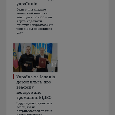
українців
Одне з питань, яке
можуть обговорити
міністри країн ЄС – чи
варто надавати
притулок українським
чоловікам призовного
віку
Україна та Іспанія
домовились про
взаємну
депортацію
громадян. ВІДЕО
Будуть депортуватися
особи, які не
дотримуються правил
в’їзду, виїзду та