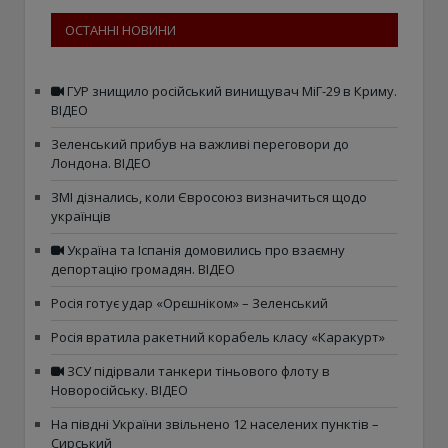
ОСТАННІ НОВИНИ
ГУР знищило російський винищувач МіГ-29 в Криму.
ВІДЕО
Зеленський прибув на важливі переговори до
Лондона. ВІДЕО
ЗМІ дізнались, коли Євросоюз визначиться щодо
українців
Україна та Іспанія домовились про взаємну
депортацію громадян. ВІДЕО
Росія готує удар «Орєшніком» – Зеленський
Росія вратила ракетний корабель класу «Каракурт»
ЗСУ підірвали танкери тіньового флоту в
Новоросійську. ВІДЕО
На півдні України звільнено 12 населених пунктів –
Сирський