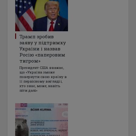
Трамп зробив
заяву у підтримку
України і назвав
Росію «паперовим
тигром»
Президент США вважає,
що «Україна зможе
повернути свою країну в
її первісному вигляді і,
хто знає, може, навіть
піти далі»