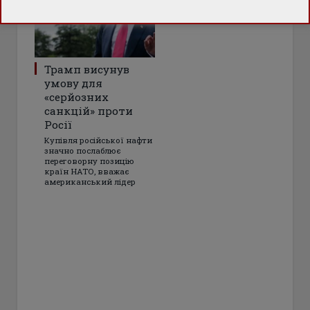
Трамп висунув
умову для
«серйозних
санкцій» проти
Росії
Купівля російської нафти
значно послаблює
переговорну позицію
країн НАТО, вважає
американський лідер