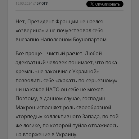
16.03.2024
//
БЛОГИ
Нет, Президент Франции не наелся
«озверина» и не почувствовал себя
внезапно Наполеоном Боунопартом.
Все проще – чистый расчет. Любой
адекватный человек понимает, что пока
кремль «не закончил с Украиной»
позволить себе «скакать по-серьезному»
ни на какое НАТО он себе не может.
Поэтому, в данном случае, господин
Макрон исполняет роль своеобразной
«торпеды» коллективного Запада, по той
же логике, по которой пуйло отважилось
на вторжение в Украину.