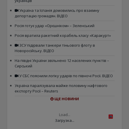
українців
Україна та Іспанія домовились про взаємну
депортацію громадян. ВІДЕО
Росія готує удар «Орєшніком» – Зеленський
Росія вратила ракетний корабель класу «Каракурт»
ЗСУ підірвали танкери тіньового флоту в
Новоросійську. ВІДЕО
На півдні України звільнено 12 населених пунктів –
Сирський
У СБС пояснили логіку ударів по півночі Росії. ВІДЕО
Україна паралізувала майже половину нафтового
експорту Росії – Reuters
ЩЕ НОВИНИ
Load...
Загрузка...