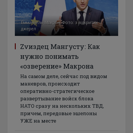
Еммануель Макрон. Фото: з відкритих
джерел
Zvиздец Мангусту: Как
нужно понимать
«озверение» Макрона
На самом деле, сейчас под видом
маневров, происходит
оперативно-стратегическое
развертывание войск блока
НАТО сразу на нескольких ТВД,
причем, передовые эшелоны
УЖЕ на месте