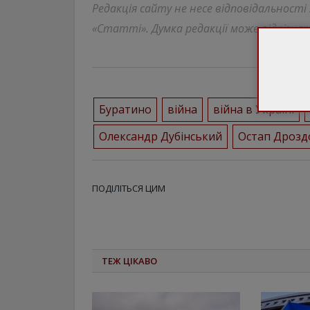
Редакція сайту не несе відповідальності
«Статті». Думка редакції може відрізнят
Буратино
війна
війна в Україні
Олександр Дубінський
Остап Дрозд
ПОДІЛІТЬСЯ ЦИМ
ТЕЖ ЦІКАВО