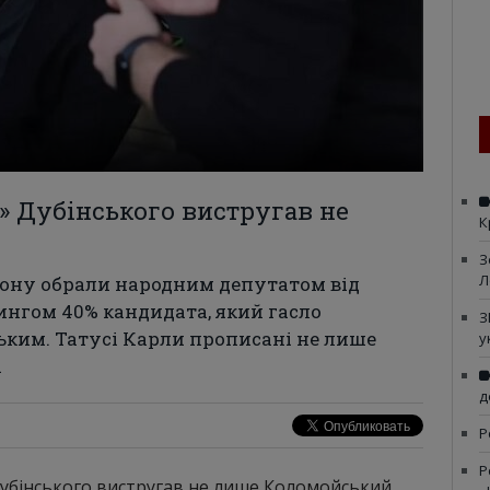
» Дубінського вистругав не
К
З
Л
айону обрали народним депутатом від
нгом 40% кандидата, який гасло
З
ьким. Татусі Карли прописані не лише
у
і
д
Р
Р
 Дубінського вистругав не лише Коломойський,