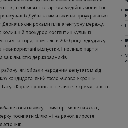
«
тові, необмежені стартові медійні умови. І не
оніхував із Дубінським атаки на проукраїнські
Н
т Деркач, який роками плів агентурну мережу,
Н
–
ше колишній прокурор Костянтин Кулик із
ється за кордоном, але в 2020 році відсудив у
В
 невикористані відпустки. І не лише партія
У
д за кількістю держзрадників.
е
о району, які обрали народним депутатом від
% кандидата, який гасло «Слава Україні»
Татусі Карли прописані не лише в кремлі, але і в
Треба викопати ямку, тричі промовити «кекс,
верху посипати сіллю – і на ранок виросте
листочків.