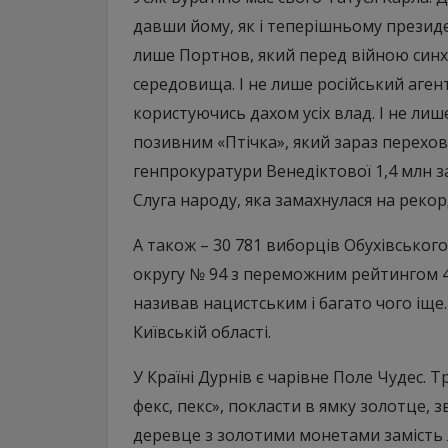
давши йому, як і теперішньому президен
лише Портнов, який перед війною синхр
середовища. І не лише російський аген
користуючись дахом усіх влад. І не ли
позивним «Птічка», який зараз перехову
генпрокуратури Венедіктової 1,4 млн за
Слуга народу, яка замахнулася на рекор
А також – 30 781 виборців Обухівськог
округу № 94 з переможним рейтингом 40
називав нацистським і багато чого іще. 
Київській області.
У Країні Дурнів є чарівне Поле Чудес. 
фекс, пекс», покласти в ямку золотце, з
деревце з золотими монетами замість 