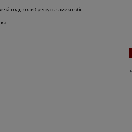
ле й тоді, коли брешуть самим собі.
тка.
К