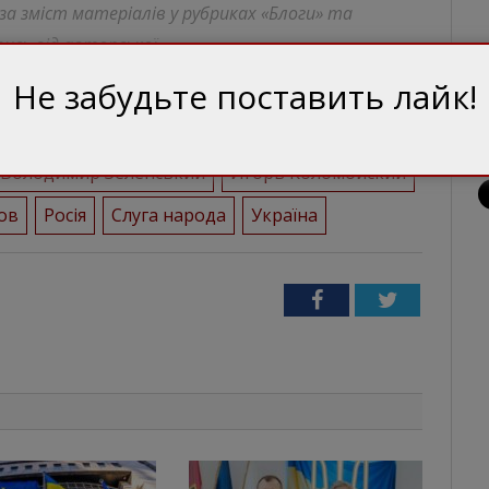
 за зміст матеріалів у рубриках «Блоги» та
ись від авторської.
Не забудьте поставить лайк!
Володимир Зеленський
Игорь Коломойский
ов
Росія
Слуга народа
Україна
Facebook
Twitter