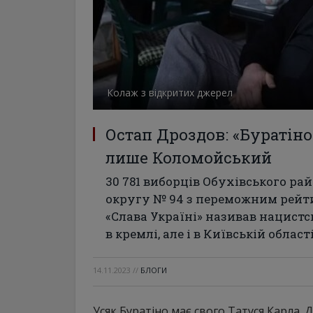
Колаж з відкритих джерел
Остап Дроздов: «Буратіно
лише Коломойський
30 781 виборців Обухівського р
округу № 94 з переможним рейти
«Слава Україні» називав нацистс
в кремлі, але і в Київській област
14.11.2023
//
БЛОГИ
Усяк Буратіно має свого Татуся Карла.