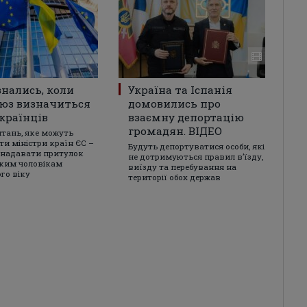
знались, коли
Україна та Іспанія
юз визначиться
домовились про
країнців
взаємну депортацію
громадян. ВІДЕО
итань, яке можуть
ти міністри країн ЄС –
Будуть депортуватися особи, які
 надавати притулок
не дотримуються правил в’їзду,
ким чоловікам
виїзду та перебування на
го віку
території обох держав