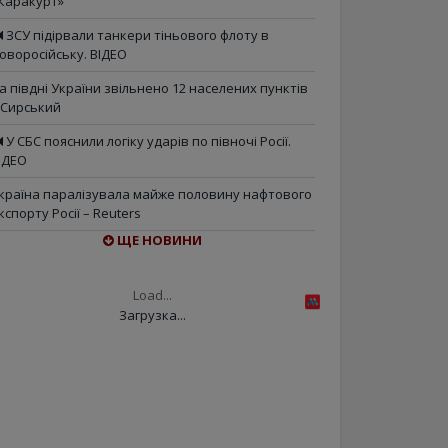
Каракурт»
ЗСУ підірвали танкери тіньового флоту в
оворосійську. ВІДЕО
а півдні України звільнено 12 населених пунктів
 Сирський
У СБС пояснили логіку ударів по півночі Росії.
ІДЕО
країна паралізувала майже половину нафтового
кспорту Росії – Reuters
ЩЕ НОВИНИ
Load...
Загрузка...