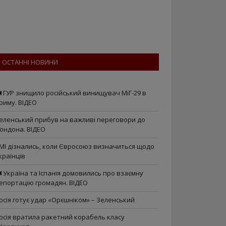
ОСТАННІ НОВИНИ
ГУР знищило російський винищувач МіГ-29 в
риму. ВІДЕО
еленський прибув на важливі переговори до
ондона. ВІДЕО
МІ дізнались, коли Євросоюз визначиться щодо
країнців
Україна та Іспанія домовились про взаємну
епортацію громадян. ВІДЕО
осія готує удар «Орєшніком» – Зеленський
осія вратила ракетний корабель класу