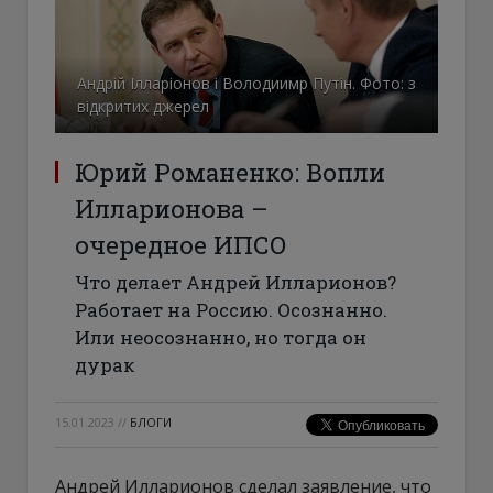
Андрій Ілларіонов і Володиимр Путін. Фото: з
відкритих джерел
Юрий Романенко: Вопли
Илларионова –
очередное ИПСО
Что делает Андрей Илларионов?
Работает на Россию. Осознанно.
Или неосознанно, но тогда он
дурак
15.01.2023
//
БЛОГИ
Андрей Илларионов сделал заявление, что