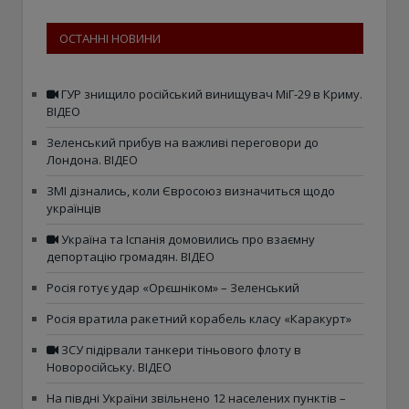
ОСТАННІ НОВИНИ
ГУР знищило російський винищувач МіГ-29 в Криму.
ВІДЕО
Зеленський прибув на важливі переговори до
Лондона. ВІДЕО
ЗМІ дізнались, коли Євросоюз визначиться щодо
українців
Україна та Іспанія домовились про взаємну
депортацію громадян. ВІДЕО
Росія готує удар «Орєшніком» – Зеленський
Росія вратила ракетний корабель класу «Каракурт»
ЗСУ підірвали танкери тіньового флоту в
Новоросійську. ВІДЕО
На півдні України звільнено 12 населених пунктів –