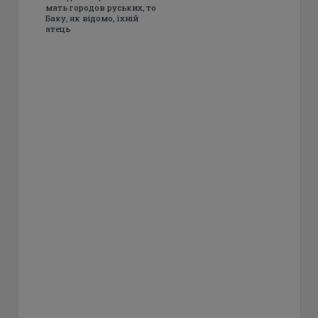
мать городов руських, то
Баку, як відомо, їхній
атець