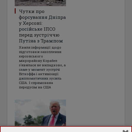
Чутки про
форсування Дніпра
у Херсоні:
російське ІПСО
перед зустріччю
Путіна з Трампом
Хвиля інформації щодо
підготовки захоплення
херсонського
мікрорайону Корабел
з’явилася не випадково, а
саме у момент зустрічі
Віткоффа і активізації
дипломатичних зусиль
США. І спрямована
передусім на США