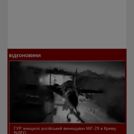
ВІДЕОНОВИНИ
ГУР знищило російський винищувач МіГ-29 в Криму.
ВІДЕО