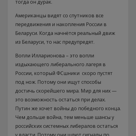
тогда он дурак.
Американцы видят со спутников все
передвижения и накопления России в
Беларуси. Когда начнётся реальный движ
из Беларуси, то нас предупредят.
Вопли Илларионова – это вопли
издыхающего либерального лагеря в
России, который ФСшники скоро пустят
под нож. Потому они ищут способы
достичь скорейшего мира. Мир для них —
это возможность остаться при делах.
Путин же хочет войны до победного конца.
Чем дольше война, тем меньше шансы у
российских системных либералов остаться
у власти. Потому они шлют сигналы по