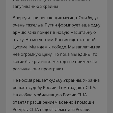
запугиванию Украины.
Впереди три решающих месяца. Они будут
очень тяжелые. Путин формирует еще одну
армию. Она пойдет в новую масштабную
атаку. Но мы устоим. Россия идет к новой
Цусиме. Мы идем к победе. Мы заплатим за
нее огромную цену. Но пока мы едины, то
какие бы крысиные методы не применяли
россияне, они проиграют.
Не Россия решает судьбу Украины. Украина
решает судьбу России. Темп задают США.
На любую мобилизацию России США
ответят расширением военной помощи.
Ресурсы США недосягаемы для России.