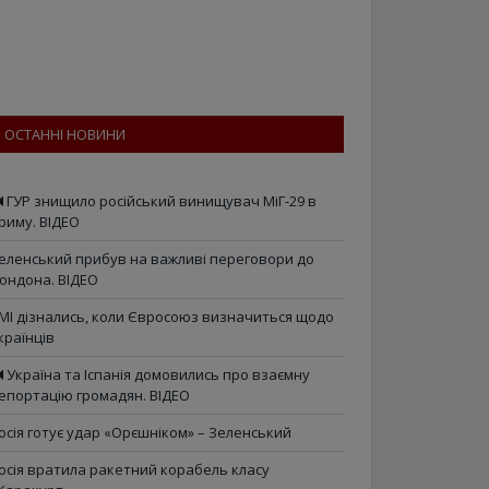
ОСТАННІ НОВИНИ
ГУР знищило російський винищувач МіГ-29 в
риму. ВІДЕО
еленський прибув на важливі переговори до
ондона. ВІДЕО
МІ дізнались, коли Євросоюз визначиться щодо
країнців
Україна та Іспанія домовились про взаємну
епортацію громадян. ВІДЕО
осія готує удар «Орєшніком» – Зеленський
осія вратила ракетний корабель класу