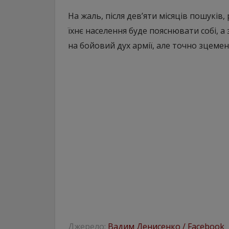
На жаль, після дев’яти місяців пошуків,
їхнє населення буде пояснювати собі, 
на бойовий дух армії, але точно зцемен
Джерело:
Вадим Денисенко / Facebook