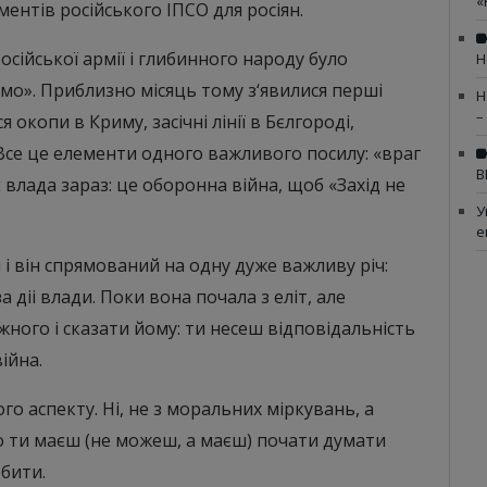
«
ментів російського ІПСО для росіян.
сійської армії і глибинного народу було
Н
ємо». Приблизно місяць тому з‘явилися перші
Н
–
 окопи в Криму, засічні лінії в Бєлгороді,
 Все це елементи одного важливого посилу: «враг
В
ує влада зараз: це оборонна війна, щоб «Захід не
У
е
 і він спрямований на одну дуже важливу річ:
а діі влади. Поки вона почала з еліт, але
ного і сказати йому: ти несеш відповідальність
війна.
о аспекту. Ні, не з моральних міркувань, а
о ти маєш (не можеш, а маєш) почати думати
обити.