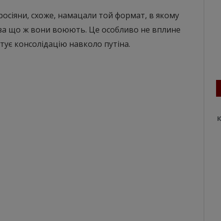
 росіяни, схоже, намацали той формат, в якому
а за що ж вони воюють. Це особливо не вплине
тує консолідацію навколо путіна.
К