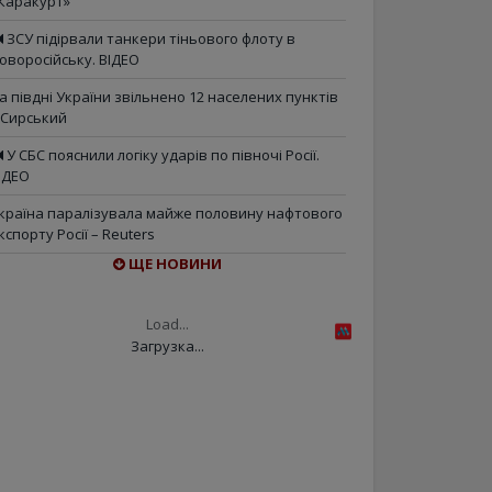
Каракурт»
ЗСУ підірвали танкери тіньового флоту в
оворосійську. ВІДЕО
а півдні України звільнено 12 населених пунктів
 Сирський
У СБС пояснили логіку ударів по півночі Росії.
ІДЕО
країна паралізувала майже половину нафтового
кспорту Росії – Reuters
ЩЕ НОВИНИ
Load...
Загрузка...