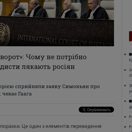
 ворот»: Чому не потрібно
К
ндисти лякають росіян
З
Л
орією сприйняли заяву Симоньян про
З
у
х чекає Гаага
д
Р
я поразки. Це один з елементів переведення
Р