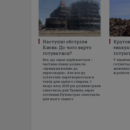
Наступні обстріли
Кругов
Києва: До чого варто
евакуа
готуватися?
готуют
Все, що зараз відбувається –
У північ
частина плану росіян по
готуютьс
«примушуванню до
можливої
переговорів». Але все це
ж роботи 
остаточно перетворюється в
театр для одного глядача. І
якщо весь 2025 рік росіяни грали
спектакль для Трампа, зараз
оточення Путіна грає спектакль
для нього самого