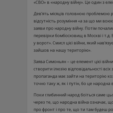
«СВО» в «народну війну». Це один з еле
Дев’ять місяців головною проблемою ро
відсутність розуміння «а за що ми вою
заяви про народну війну. Потім почалися
перевірки бомбосховищ в Москві і т.д.
у ворот». Смисл цієї війни, який нав‘яз
зайшов на нашу територію».
Заява Симоньян – це елемент цієї війни
створити ілюзію відповідальності всіх з
пропаганда має зайти на територію кож
точно таку ж, як і путін, бо це народна 
Поки глибинний народ боїться саме цьог
через те, що народна війна означає, щ
про фронт і про те, що ти там будеш р