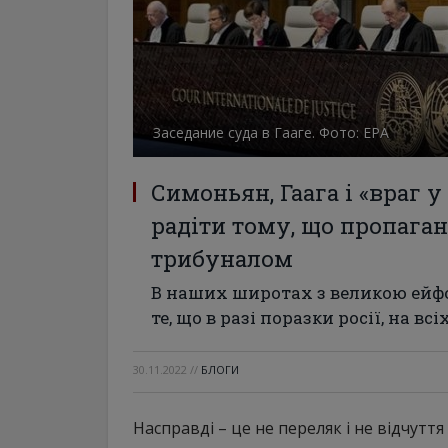
Заседание суда в Гааге. Фото: ЕРА
Симоньян, Гаага і «враг у
радіти тому, що пропага
трибуналом
В наших широтах з великою ейф
те, що в разі поразки росії, на всі
30.11.2022
//
БЛОГИ
Насправді – це не переляк і не відчутт