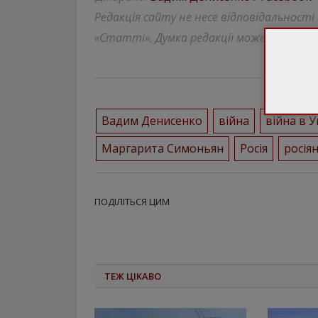
Редакція сайту не несе відповідальності
«Статті». Думка редакції може відрізнят
Вадим Денисенко
війна
війна в У
Маргарита Симоньян
Росія
росія
ПОДІЛІТЬСЯ ЦИМ
ТЕЖ ЦІКАВО