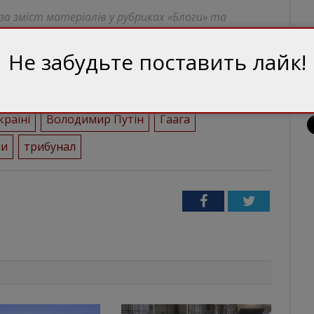
 за зміст матеріалів у рубриках «Блоги» та
ись від авторської.
Не забудьте поставить лайк!
країні
Володимир Путін
Гаага
ни
трибунал
Facebook
Twitter