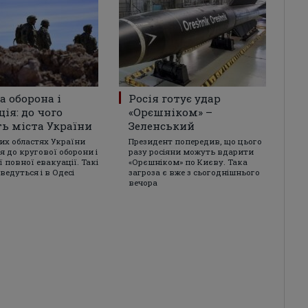
а оборона і
Росія готує удар
ція: до чого
«Орєшніком» –
ь міста України
Зеленський
них областях України
Президент попередив, що цього
я до кругової оборони і
разу росіяни можуть вдарити
 повної евакуації. Такі
«Орєшніком» по Києву. Така
ведуться і в Одесі
загроза є вже з сьогоднішнього
вечора