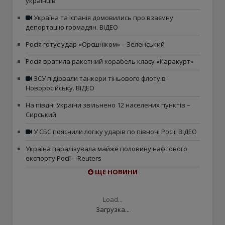
українців
Україна та Іспанія домовились про взаємну
депортацію громадян. ВІДЕО
Росія готує удар «Орєшніком» – Зеленський
Росія вратила ракетний корабель класу «Каракурт»
ЗСУ підірвали танкери тіньового флоту в
Новоросійську. ВІДЕО
На півдні України звільнено 12 населених пунктів –
Сирський
У СБС пояснили логіку ударів по півночі Росії. ВІДЕО
Україна паралізувала майже половину нафтового
експорту Росії – Reuters
ЩЕ НОВИНИ
Load...
Загрузка...