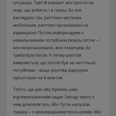
ситуацію. Третій варіант: він просто не
знає, що робити, і в паніці. Бо все
виглядало так: раптова часткова
мобілізація, раптово організовані за
відмашкою Путіна референдуми з
намальованим потрібним результатом – і
все неорганізовано, все похапцем, бо
треба було бігом. А тепер раптом
виявляється, що поспіх був не настільки
потрібним – якщо розгляд відсунули
орієнтовно на 4 жовтня.
Тобто, ще раз: або Кремль цим
відтермінуванням надає Заходу змогу з
ним домовлятись. Або Путін напускає
туману – з неочевидними поки цілями. Або