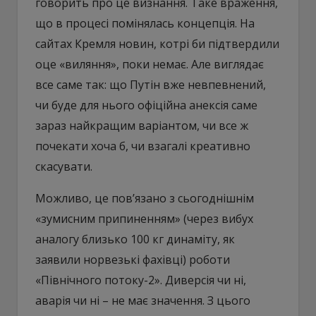
говорить про це визнання. Таке враження,
що в процесі помінялась концепція. На
сайтах Кремля новин, котрі би підтвердили
оце «виляння», поки немає. Але виглядає
все саме так: що Путін вже невпевнений,
чи буде для нього офіційна анексія саме
зараз найкращим варіантом, чи все ж
почекати хоча б, чи взагалі креативно
скасувати.
Можливо, це пов’язано з сьогоднішнім
«зумисним припиненням» (через вибух
аналогу близько 100 кг динаміту, як
заявили норвезькі фахівці) роботи
«Північного потоку-2». Диверсія чи ні,
аварія чи ні – не має значення. З цього