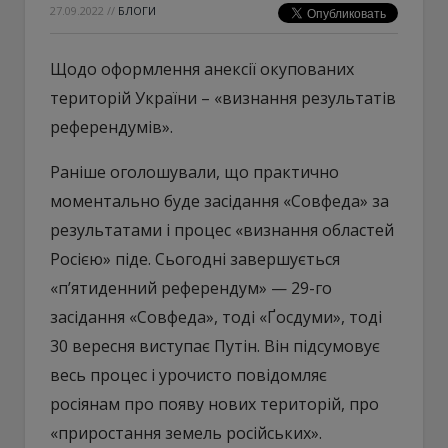
27.09.2022
//
БЛОГИ
Щодо оформлення анексії окупованих
територій України – «визнання результатів
референдумів».
Раніше оголошували, що практично
моментально буде засідання «Совфеда» за
результатами і процес «визнання областей
Росією» піде. Сьогодні завершується
«п’ятиденний референдум» — 29-го
засідання «Совфеда», тоді «Ґосдуми», тоді
30 вересня виступає Путін. Він підсумовує
весь процес і урочисто повідомляє
росіянам про появу нових територій, про
«приростання земель російських».