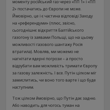
моменту російський газ через «ПП 1» і «ПП
2» постачатись до Європи не може.
Ймовірно, це і є частина відповіді Заходу
на «референдуми» (плюс, звісно,
сьогоднішнє відкриття Балтійського
газогону із заявами Польщі, що на цьому
можливості газового шантажу Росія
втратила). Мовляв, ми можемо не
нагнітати ядерні погрози – а просто
відрубати вам можливість тримати Європу
за газову залежність. І все. Путін цілком міг
замислитись, чи воно того варте і що буде
наступним.
Тож цілком ймовірно, що Путін дає задню.
Або наводить для чогось туман на