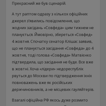
Прекрасний же був сценарій.
А тут раптом одразу з кількох офіційних
джерел з’явились повідомлення, що
жодних засідань «Совфеда» цим тижнем не
планується. Ймовірно, збереться «Совфед»
4 жовтня. Спочатку сенатор Клішас заявив,
що не планується засідання «Совфеда» до 4
жовтня, тоді голова «Совфеда» Матвієнко
підтвердила, що засідання не буде. Все вже
в жовтні. Хоча «лідери» недореспублік
рвуться до Москви по підтвердження їхніх
повноважень вже як російських
держчиновників, а не місцевих гауляйтерів.
Взагалі офіційна РФ якось дуже розмито