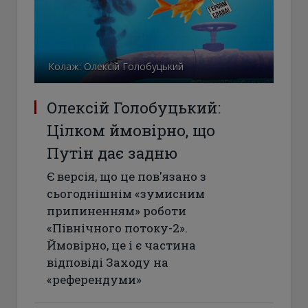
Колаж: Олексій Голобуцький
Олексій Голобуцький:
Цілком ймовірно, що
Путін дає задню
Є версія, що це пов'язано з
сьогоднішнім «зумисним
припиненням» роботи
«Північного потоку-2».
Ймовірно, це і є частина
відповіді Заходу на
«референдуми»