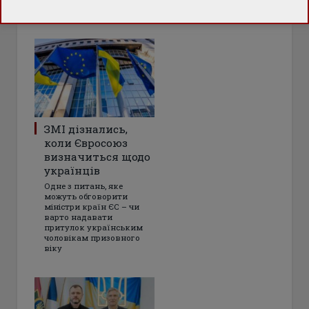
Україні
ЗМІ дізнались,
коли Євросоюз
визначиться щодо
українців
Одне з питань, яке
можуть обговорити
міністри країн ЄС – чи
варто надавати
притулок українським
чоловікам призовного
віку