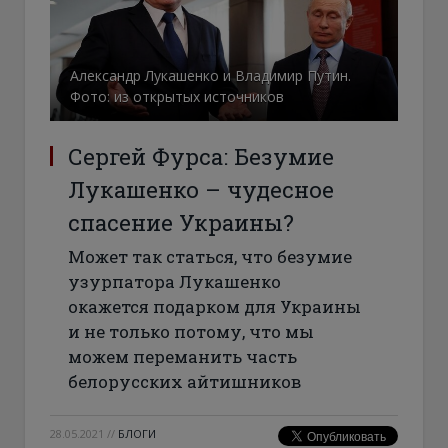
Александр Лукашенко и Владимир Путин.
Фото: из открытых источников
Сергей Фурса: Безумие
Лукашенко – чудесное
спасение Украины?
Может так статься, что безумие
узурпатора Лукашенко
окажется подарком для Украины
и не только потому, что мы
можем переманить часть
белорусских айтишников
28.05.2021
//
БЛОГИ