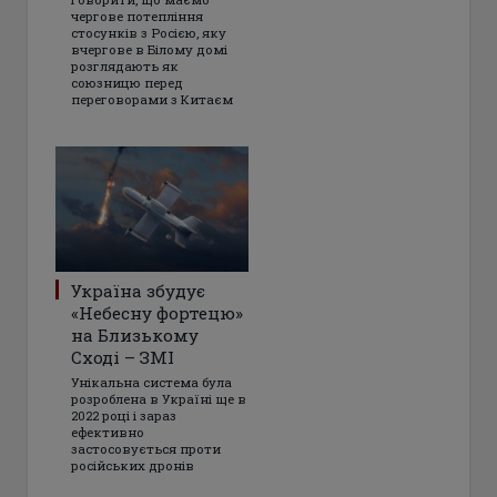
чергове потепління
стосунків з Росією, яку
вчергове в Білому домі
розглядають як
союзницю перед
переговорами з Китаєм
Україна збудує
«Небесну фортецю»
на Близькому
Сході – ЗМІ
Унікальна система була
розроблена в Україні ще в
2022 році і зараз
ефективно
застосовується проти
російських дронів