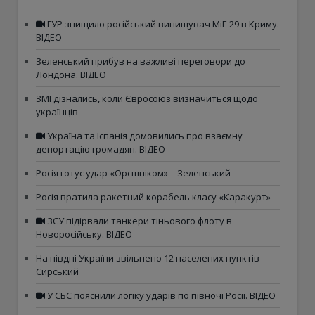
ГУР знищило російський винищувач МіГ-29 в Криму.
ВІДЕО
Зеленський прибув на важливі переговори до
Лондона. ВІДЕО
ЗМІ дізнались, коли Євросоюз визначиться щодо
українців
Україна та Іспанія домовились про взаємну
депортацію громадян. ВІДЕО
Росія готує удар «Орєшніком» – Зеленський
Росія вратила ракетний корабель класу «Каракурт»
ЗСУ підірвали танкери тіньового флоту в
Новоросійську. ВІДЕО
На півдні України звільнено 12 населених пунктів –
Сирський
У СБС пояснили логіку ударів по півночі Росії. ВІДЕО