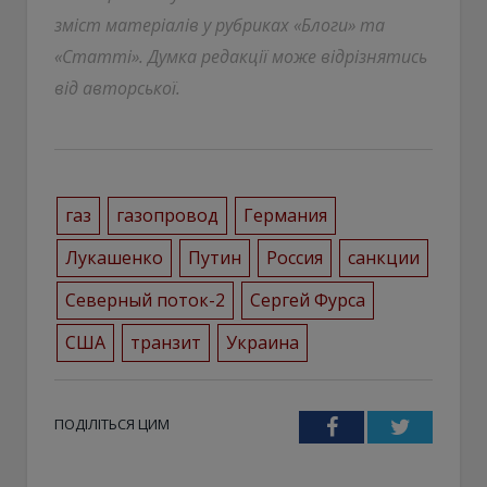
зміст матеріалів у рубриках «Блоги» та
«Статті». Думка редакції може відрізнятись
від авторської.
газ
газопровод
Германия
Лукашенко
Путин
Россия
санкции
Северный поток-2
Сергей Фурса
США
транзит
Украина
ПОДІЛІТЬСЯ ЦИМ
Facebook
Twitter