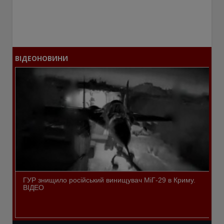
ВІДЕОНОВИНИ
ГУР знищило російський винищувач МіГ-29 в Криму.
ВІДЕО