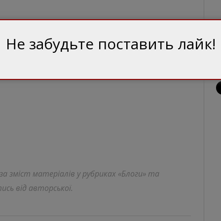
Не забудьте поставить лайк!
 за зміст матеріалів у рубриках «Блоги» та
ись від авторської.