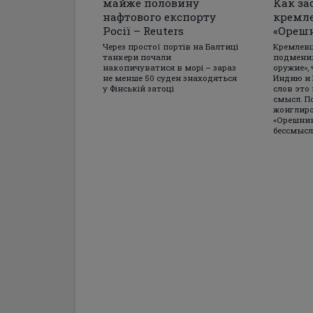
майже половину
Как за
нафтового експорту
кремле
Росії – Reuters
«Ореш
Через простої портів на Балтиці
Кремлев
танкери почали
подменил
накопичуватися в морі – зараз
оружие»,
не менше 50 суден знаходяться
Индию и 
у Фінській затоці
слов это
смысл. П
жонглир
«Орешник
бессмыс