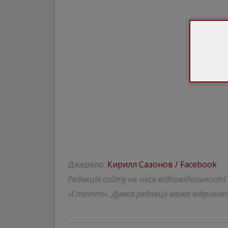
Джерело:
Кирилл Сазонов / Facebook
Редакція сайту не несе відповідальності
«Статті». Думка редакції може відрізнят