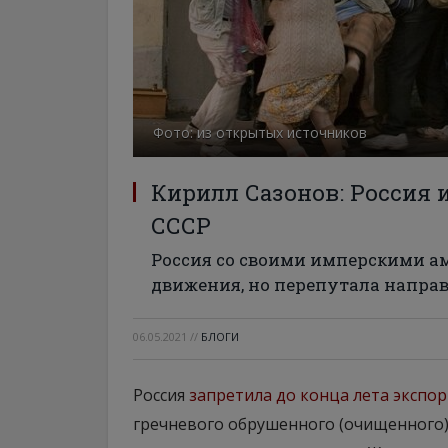
Фото: из открытых источников
Кирилл Сазонов: Россия 
СССР
Россия со своими имперскими а
движения, но перепутала напра
06.05.2021
//
БЛОГИ
Россия
запретила до конца лета экспор
гречневого обрушенного (очищенного) з