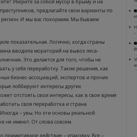
«
ите? Уберите за собой мусор в Крыму и на
 преступников, предлагайте свои варианты по
Н
регион. И мы вас покормим. Мы бываем
Н
–
 деле показательная. Логично, когда страны
В
аина вводила мораторий на вывоз леса-
лнечник. Это делается для того, чтобы не
У
е
ать у себя переработку. Такие решения, как
ных бизнес-ассоциаций, экспертов и прочих
орые лоббируют интересы других
ожет отстоять свои интересы, как в свое время
аботать своя переработка и страна
 Иногда – увы. Но эти основы реальной
е не имеют. От слова совсем.
о примитивное действие – упаковку. Все –