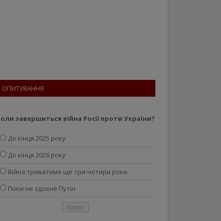
ОПИТУВАННЯ
оли завершиться війна Росії проти України?
До кінця 2025 року
До кінця 2026 року
Війна триватиме ще три-чотири роки
Поки не здохне Путін