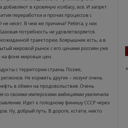
а добавляют в кровяную колбасу, все. И запрет
вития переработки и прочих процессов с
е несет. В чем же причина? Ребята, у них
Базовая потребность не удовлетворяется.
 неожиданной траектории, боярышник есть, а в
рытый мировой рынок с его ценами россиян уже
 на фоне мировых цен.
К
дукты с территории страны. Позже,
регионов. Не кормить других – лозунг очень
нефть в обмен на продовольствие. Очень
сия со своими имперскими амбициями увеличила
равление. Идет к голодному финишу СССР через
. Ну, добрый путь. В дороге, кстати, никто