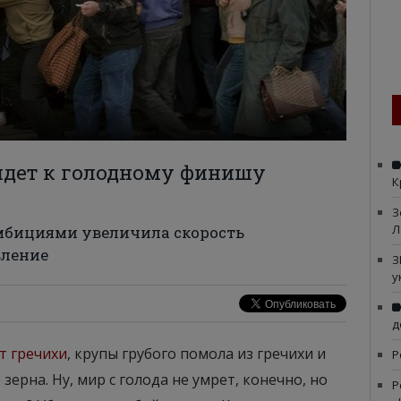
идет к голодному финишу
К
З
Л
мбициями увеличила скорость
вление
З
у
д
т гречихи
, крупы грубого помола из гречихи и
Р
ерна. Ну, мир с голода не умрет, конечно, но
Р