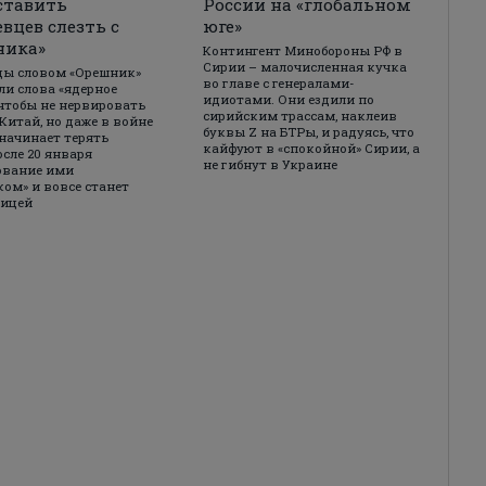
ставить
России на «глобальном
вцев слезть с
юге»
ника»
Контингент Минобороны РФ в
Сирии – малочисленная кучка
цы словом «Орешник»
во главе с генералами-
и слова «ядерное
идиотами. Они ездили по
 чтобы не нервировать
сирийским трассам, наклеив
Китай, но даже в войне
буквы Z на БТРы, и радуясь, что
 начинает терять
кайфуют в «спокойной» Сирии, а
осле 20 января
не гибнут в Украине
ование ими
ом» и вовсе станет
лицей