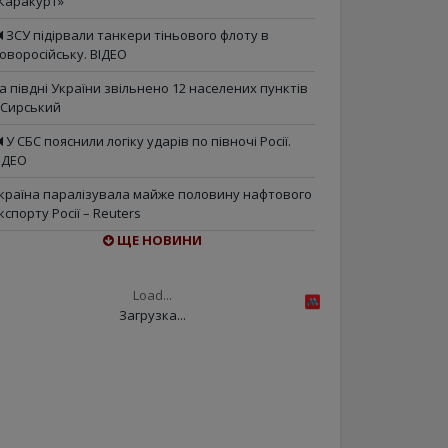
Каракурт»
ЗСУ підірвали танкери тіньового флоту в
оворосійську. ВІДЕО
а півдні України звільнено 12 населених пунктів
 Сирський
У СБС пояснили логіку ударів по півночі Росії.
ІДЕО
країна паралізувала майже половину нафтового
кспорту Росії – Reuters
ЩЕ НОВИНИ
Load...
Загрузка...