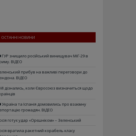
ОСТАННІ НОВИНИ
ГУР знищило російський винищувач МіГ-29 в
риму. ВІДЕО
еленський прибув на важливі переговори до
ондона. ВІДЕО
МІ дізнались, коли Євросоюз визначиться щодо
країнців
Україна та Іспанія домовились про взаємну
епортацію громадян. ВІДЕО
осія готує удар «Орєшніком» – Зеленський
осія вратила ракетний корабель класу