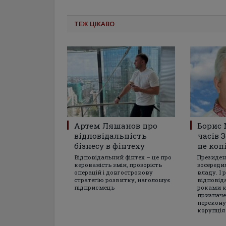
ТЕЖ ЦІКАВО
Артем Ляшанов про
Борис 
відповідальність
часів 
бізнесу в фінтеху
не коп
Відповідальний фінтех – це про
Президен
керованість змін, прозорість
зосереди
операцій і довгострокову
владу. І 
стратегію розвитку, наголошує
відповід
підприємець
роками 
призначе
перекону
корупція 