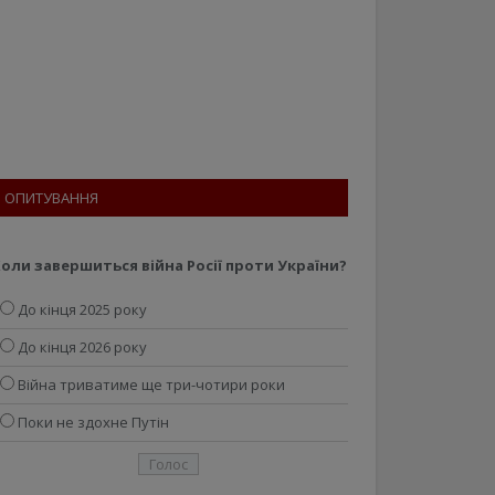
ОПИТУВАННЯ
оли завершиться війна Росії проти України?
До кінця 2025 року
До кінця 2026 року
Війна триватиме ще три-чотири роки
Поки не здохне Путін