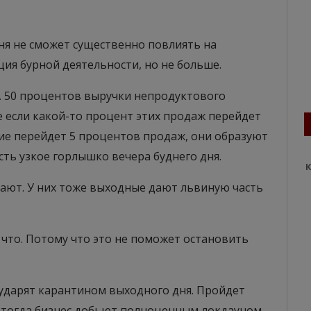
ня не сможет существенно повлиять на
ция бурной деятельности, но не больше.
ит. 50 процентов выручки непродуктового
 если какой-то процент этих продаж перейдет
дние перейдет 5 процентов продаж, они образуют
есть узкое горлышко вечера буднего дня.
К
дают. У них тоже выходные дают львиную часть
а что. Потому что это не поможет остановить
у ударят карантином выходного дня. Пройдет
 И тогда бизнес добьют полноценным локдауном.