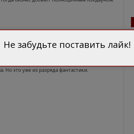
рый должно идти государство. И ключевое
Не забудьте поставить лайк!
ь. Чтобы бизнес не страдал просто потому что
ыть свой зад. А именно так выглядит карантин
сный нужен как раз для такого момента.
а. Но это уже из разряда фантастики.