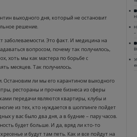
«
Н
нтин выходного дня, который не остановит
альное решение.
Н
–
 заболеваемости. Это факт. И медицина на
 задаваться вопросом, почему так получилось,
В
ох, хоть мы как мастера по борьбе с
У
е
ять месяцев. Так получилось.
и. Остановим ли мы его карантином выходного
тры, рестораны и прочие бизнеса из сферы
иками передачи являются квартиры, клубы и
ногие из тех, кто нуждается в шоппинге пойдет
ных у вас было два дня, а в будние – пару часов.
ность будет больше. И да, вряд ли кто-то
кресенье и будут там петь. Как и все пойдут на