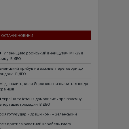
ОСТАННІ НОВИНИ
ГУР знищило російський винищувач МіГ-29 в
риму. ВІДЕО
еленський прибув на важливі переговори до
ондона. ВІДЕО
МІ дізнались, коли Євросоюз визначиться щодо
країнців
Україна та Іспанія домовились про взаємну
епортацію громадян. ВІДЕО
осія готує удар «Орєшніком» – Зеленський
осія вратила ракетний корабель класу