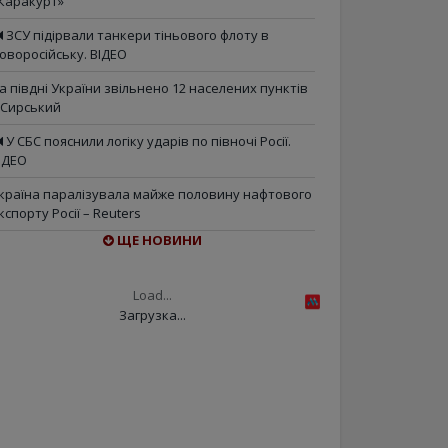
Каракурт»
ЗСУ підірвали танкери тіньового флоту в
оворосійську. ВІДЕО
а півдні України звільнено 12 населених пунктів
 Сирський
У СБС пояснили логіку ударів по півночі Росії.
ІДЕО
країна паралізувала майже половину нафтового
кспорту Росії – Reuters
ЩЕ НОВИНИ
Load...
Загрузка...