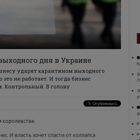
выходного дня в Украине
К
бизнесу ударят карантином выходного
З
 это не работает. И тогда бизнес
Л
 Контрольный. В голову
З
у
д
м королевстве.
Р
нес. И власть хочет спасти от коллапса
Р