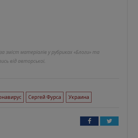
 за зміст матеріалів у рубриках «Блоги» та
ись від авторської.
онавирус
Сергей Фурса
Украина
Facebook
Twitter