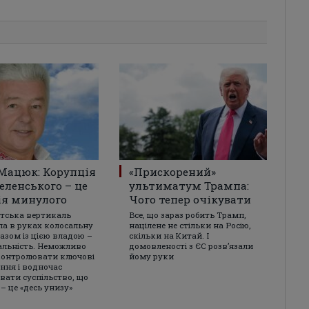
Мацюк: Корупція
«Прискорений»
Зеленського – це
ультиматум Трампа:
ія минулого
Чого тепер очікувати
тська вертикаль
Все, що зараз робить Трамп,
ла в руках колосальну
націлене не стільки на Росію,
разом із цією владою –
скільки на Китай. І
альність. Неможливо
домовленості з ЄС розвʼязали
контролювати ключові
йому руки
ння і водночас
вати суспільство, що
– це «десь унизу»