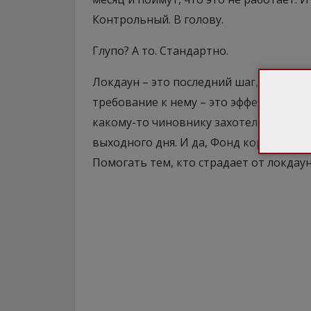
Контрольный. В голову.
Глупо? А то. Стандартно.
Локдаун – это последний шаг, на кото
требование к нему – это эффективност
какому-то чиновнику захотелось прикр
выходного дня. И да, Фонд коронавиру
Помогать тем, кто страдает от локдаун