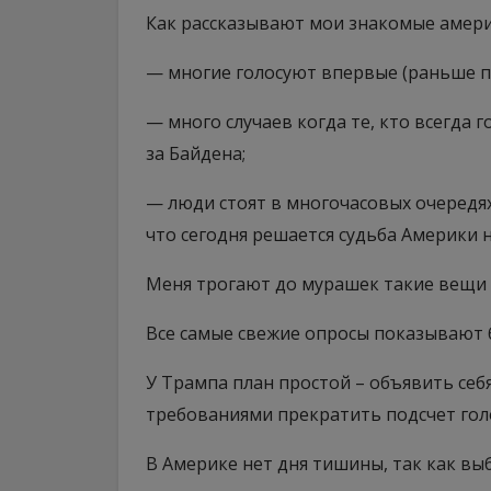
Как рассказывают мои знакомые амер
— многие голосуют впервые (раньше п
— много случаев когда те, кто всегда 
за Байдена;
— люди стоят в многочасовых очередях 
что сегодня решается судьба Америки н
Меня трогают до мурашек такие вещи –
Все самые свежие опросы показывают
У Трампа план простой – объявить себ
требованиями прекратить подсчет гол
В Америке нет дня тишины, так как вы