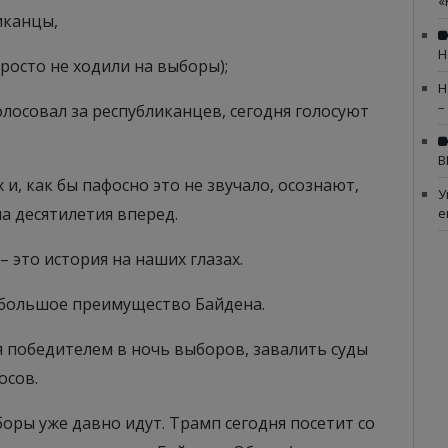
«
иканцы,
Н
росто не ходили на выборы);
Н
–
голосовал за республиканцев, сегодня голосуют
В
и, как бы пафосно это не звучало, осознают,
У
а десятилетия вперед.
е
 это история на наших глазах.
 большое преимущество Байдена.
я победителем в ночь выборов, завалить суды
осов.
боры уже давно идут. Трамп сегодня посетит со