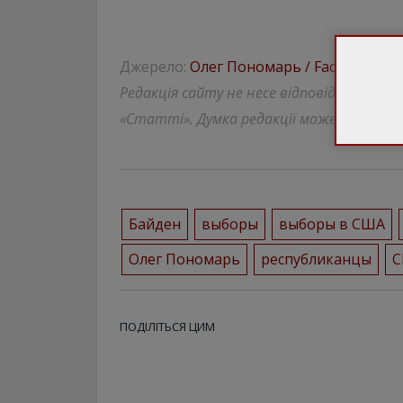
Джерело:
Олег Пономарь / Facebook
Редакція сайту не несе відповідальності
«Статті». Думка редакції може відрізнят
Байден
выборы
выборы в США
Олег Пономарь
республиканцы
ПОДІЛІТЬСЯ ЦИМ