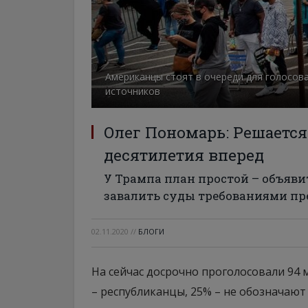
Американцы стоят в очереди для голосова
источников
Олег Пономарь: Решается
десятилетия вперед
У Трампа план простой – объяви
завалить суды требованиями пр
02.11.2020
//
БЛОГИ
На сейчас досрочно проголосовали 94 
– республиканцы, 25% – не обозначаю