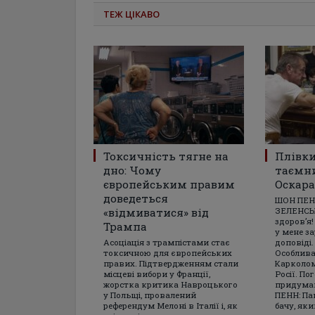
ТЕЖ ЦІКАВО
Токсичність тягне на
Плівки
дно: Чому
таємн
європейським правим
Оскара
доведеться
ШОН ПЕН
«відмиватися» від
ЗЕЛЕНСЬК
здоров’я!
Трампа
у мене з
Асоціація з трампістами стає
доповіді
токсичною для європейських
Особлива
правих. Підтвердженням стали
Карколом
місцеві вибори у Франції,
Росії. По
жорстка критика Навроцького
придумав
у Польщі, провалений
ПЕНН: Пан
референдум Мелоні в Італії і, як
бачу, яки