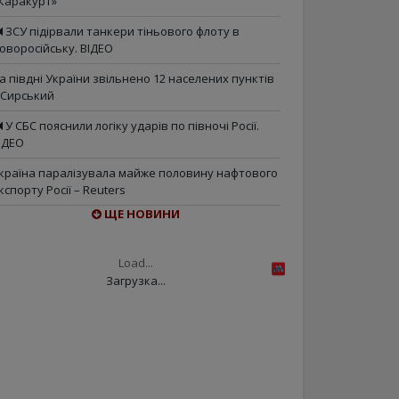
Каракурт»
ЗСУ підірвали танкери тіньового флоту в
оворосійську. ВІДЕО
а півдні України звільнено 12 населених пунктів
 Сирський
У СБС пояснили логіку ударів по півночі Росії.
ІДЕО
країна паралізувала майже половину нафтового
кспорту Росії – Reuters
ЩЕ НОВИНИ
Load...
Загрузка...