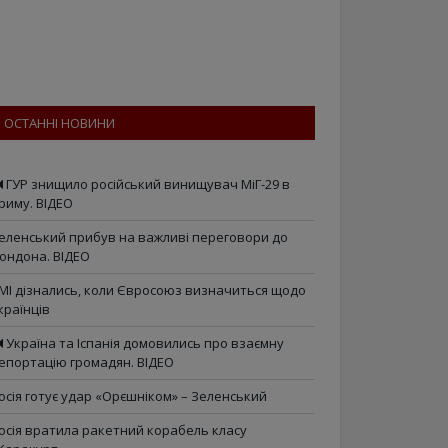
ОСТАННІ НОВИНИ
ГУР знищило російський винищувач МіГ-29 в
риму. ВІДЕО
еленський прибув на важливі переговори до
ондона. ВІДЕО
МІ дізнались, коли Євросоюз визначиться щодо
країнців
Україна та Іспанія домовились про взаємну
епортацію громадян. ВІДЕО
осія готує удар «Орєшніком» – Зеленський
осія вратила ракетний корабель класу