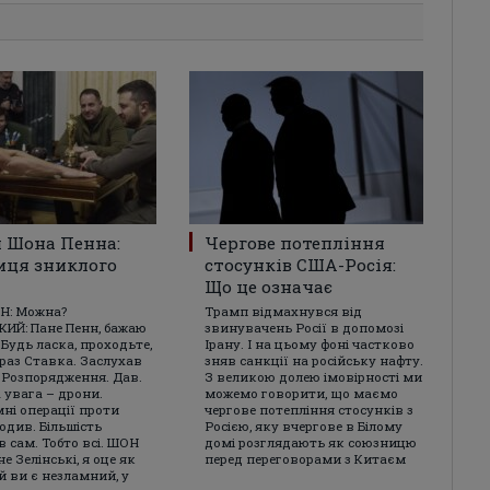
 Шона Пенна:
Чергове потепління
иця зниклого
стосунків США-Росія:
Що це означає
Н: Можна?
Трамп відмахнувся від
ИЙ: Пане Пенн, бажаю
звинувачень Росії в допомозі
 Будь ласка, проходьте,
Ірану. І на цьому фоні частково
араз Ставка. Заслухав
зняв санкції на російську нафту.
. Розпорядження. Дав.
З великою долею імовірності ми
 увага – дрони.
можемо говорити, що маємо
ні операції проти
чергове потепління стосунків з
годив. Більшість
Росією, яку вчергове в Білому
 сам. Тобто всі. ШОН
домі розглядають як союзницю
е Зелінські, я оце як
перед переговорами з Китаєм
й ви є незламний, у