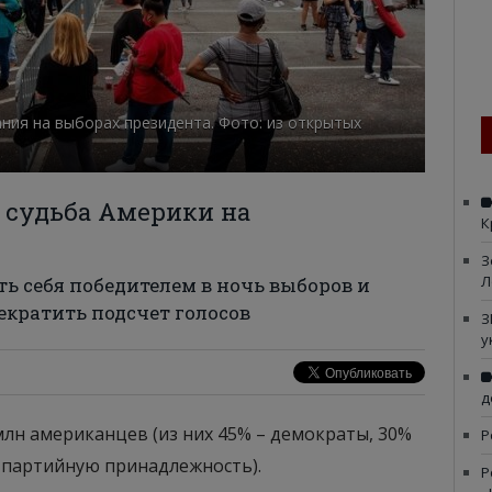
ния на выборах президента. Фото: из открытых
 судьба Америки на
К
З
Л
ть себя победителем в ночь выборов и
екратить подсчет голосов
З
у
д
млн американцев (из них 45% – демократы, 30%
Р
т партийную принадлежность).
Р