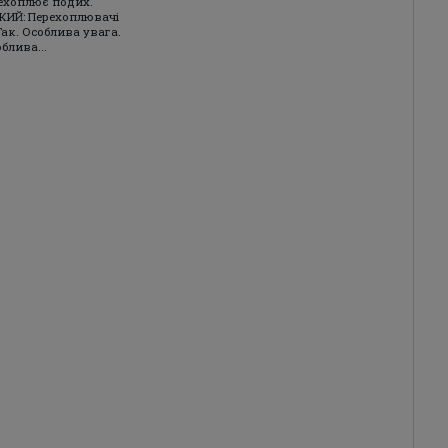
ехоплює подих.
ИЙ: Перехоплювачі
Так. Особлива увага.
блива...