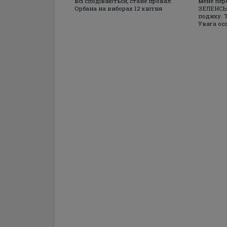
всі сподіваються, стане провал
мене пер
Орбана на виборах 12 квітня
ЗЕЛЕНСЬК
подиху. 
Увага осо