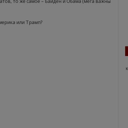
тов, то же самое – Байден и Обама (мега важны
Америка или Трамп?
К