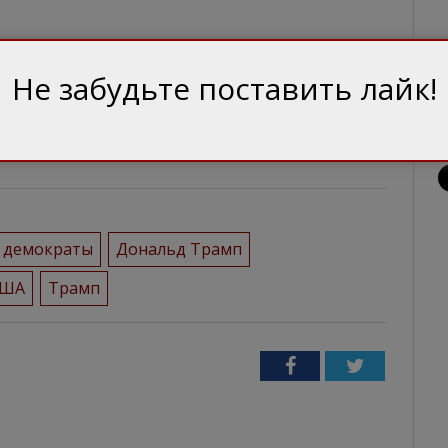
Не забудьте поставить лайк!
 за зміст матеріалів у рубриках «Блоги» та
ись від авторської.
демократы
Дональд Трамп
США
Трамп
Facebook
Twitter