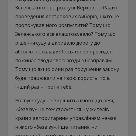
Зеленського про розпуск Верховної Ради і
проведення дострокових виборів, ніхто не
пропонував його розпустити? Тому що
Зеленського все влаштовувало? Тому що
рішення суду відкривало дорогу до
абсолютної влади? І ось тепер президент
пожинає плоди своєї згоди з безправ’ям.
Тому що якщо один раз порушення закону
буде працювати на твою користь, то в
інший раз – проти тебе.
Розпуск суду не вирішить нічого. До речі,
«безвізу» це теж стосується – у жителів
країн з авторитарним управлінням немає
ніякого «безвізу». І ще питання, чи
можливий такий розпуск в ситуації, коли