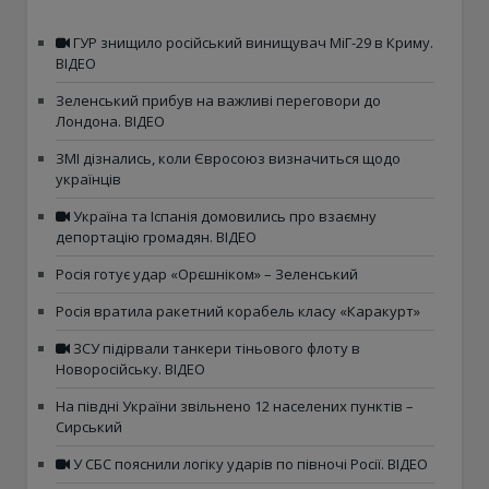
ГУР знищило російський винищувач МіГ-29 в Криму.
ВІДЕО
Зеленський прибув на важливі переговори до
Лондона. ВІДЕО
ЗМІ дізнались, коли Євросоюз визначиться щодо
українців
Україна та Іспанія домовились про взаємну
депортацію громадян. ВІДЕО
Росія готує удар «Орєшніком» – Зеленський
Росія вратила ракетний корабель класу «Каракурт»
ЗСУ підірвали танкери тіньового флоту в
Новоросійську. ВІДЕО
На півдні України звільнено 12 населених пунктів –
Сирський
У СБС пояснили логіку ударів по півночі Росії. ВІДЕО