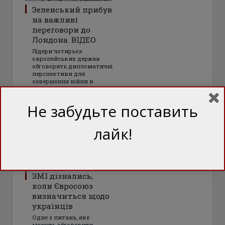
Зеленський прибув
на важливі
переговори до
Лондона. ВІДЕО
Лідери чотирьох
європейських держав
обговорять дипломатичні
перспективи для
завершення війни в
Україні
Не забудьте поставить
лайк!
ЗМІ дізнались,
коли Євросоюз
визначиться щодо
українців
Одне з питань, яке
можуть обговорити