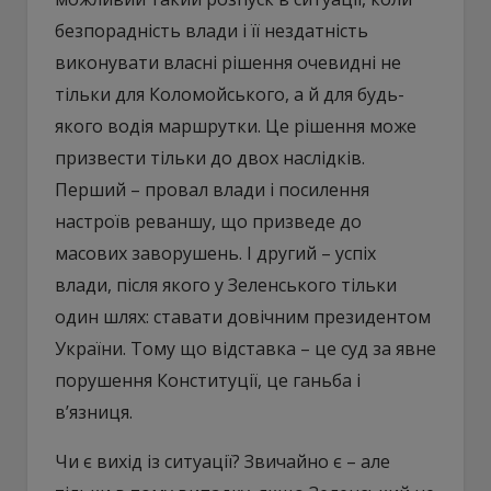
безпорадність влади і її нездатність
виконувати власні рішення очевидні не
тільки для Коломойського, а й для будь-
якого водія маршрутки. Це рішення може
призвести тільки до двох наслідків.
Перший – провал влади і посилення
настроїв реваншу, що призведе до
масових заворушень. І другий – успіх
влади, після якого у Зеленського тільки
один шлях: ставати довічним президентом
України. Тому що відставка – це суд за явне
порушення Конституції, це ганьба і
в’язниця.
Чи є вихід із ситуації? Звичайно є – але