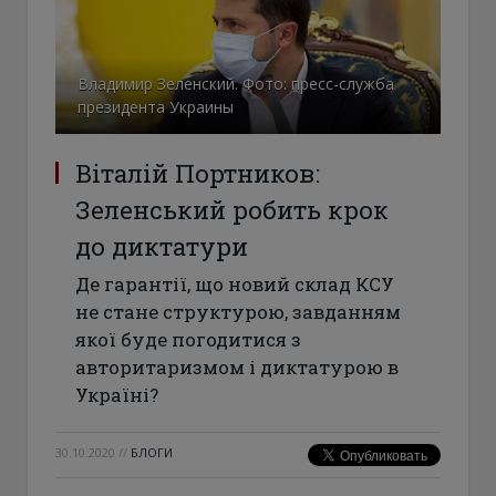
Владимир Зеленский. Фото: пресс-служба
президента Украины
Віталій Портников:
Зеленський робить крок
до диктатури
Де гарантії, що новий склад КСУ
не стане структурою, завданням
якої буде погодитися з
авторитаризмом і диктатурою в
Україні?
30.10.2020
//
БЛОГИ