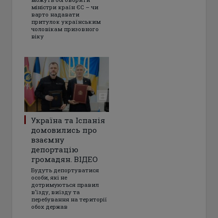
міністри країн ЄС – чи
варто надавати
притулок українським
чоловікам призовного
віку
Україна та Іспанія
домовились про
взаємну
депортацію
громадян. ВІДЕО
Будуть депортуватися
особи, які не
дотримуються правил
в’їзду, виїзду та
перебування на території
обох держав