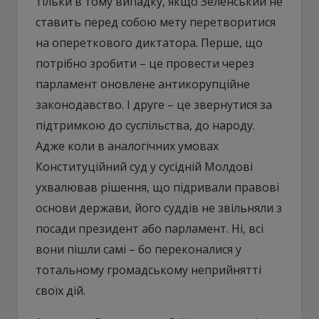
тільки в тому випадку, якщо Зеленський не
ставить перед собою мету перетворитися
на опереткового диктатора. Перше, що
потрібно зробити – це провести через
парламент оновлене антикорупційне
законодавство. І друге – це звернутися за
підтримкою до суспільства, до народу.
Адже коли в аналогічних умовах
Конституційний суд у сусідній Молдові
ухвалював рішення, що підривали правові
основи держави, його суддів не звільняли з
посади президент або парламент. Ні, всі
вони пішли самі – бо переконалися у
тотальному громадському неприйнятті
своїх дій.