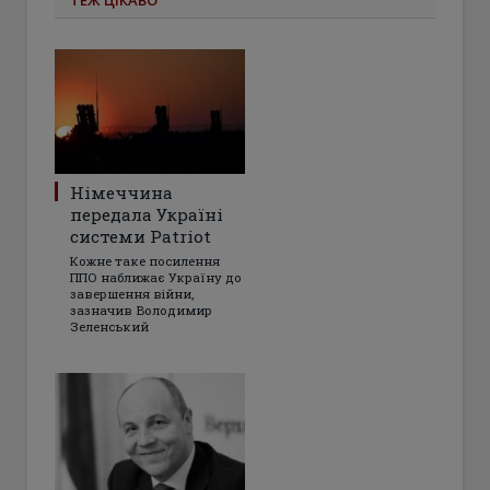
Німеччина
передала Україні
системи Patriot
Кожне таке посилення
ППО наближає Україну до
завершення війни,
зазначив Володимир
Зеленський