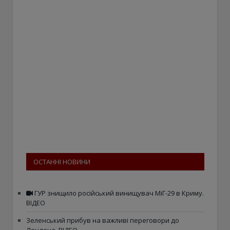
ОСТАННІ НОВИНИ
ГУР знищило російський винищувач МіГ-29 в Криму.
ВІДЕО
Зеленський прибув на важливі переговори до