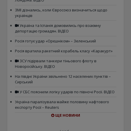
Лондона. ВІДЕО
ЗМІ дізнались, коли Євросоюз визначиться щодо
українців
Україна та Іспанія домовились про взаємну
депортацію громадян. ВІДЕО
Росія готує удар «Орєшніком» – Зеленський
Росія вратила ракетний корабель класу «Каракурт»
ЗСУ підірвали танкери тіньового флоту в
Новоросійську. ВІДЕО
На півдні України звільнено 12 населених пунктів –
Сирський
У СБС пояснили логіку ударів по півночі Росії. ВІДЕО
Україна паралізувала майже половину нафтового
експорту Росії – Reuters
ЩЕ НОВИНИ