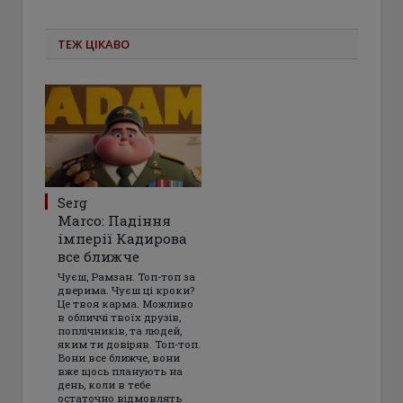
ТЕЖ ЦІКАВО
Serg
Marco: Падіння
імперії Кадирова
все ближче
Чуєш, Рамзан. Топ-топ за
дверима. Чуєш ці кроки?
Це твоя карма. Можливо
в обличчі твоїх друзів,
поплічників, та людей,
яким ти довіряв. Топ-топ.
Вони все ближче, вони
вже щось планують на
день, коли в тебе
остаточно відмовлять