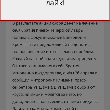
лайк!
купить всей братии корня имбиря и
лимонов принципиально не желает.
В результате акции сбора денег на лечение
себя братия Киево-Печерской лавры
попала в фокус внимания Банковой и
Кремля, а те предложили ей не деньги, а
полное решение всех её земных проблем.
Каждый на свой лад и с дальним прицелом.
От такого внимания к себе братия
мгновенно выздоровела, о чём 26 апреля и
сообщил митрополит Климент, пресс-
секретарь УПЦ (МП). В УПЦ (МП) обожают
«русский мир» и молятся за него, но
доподлинно знают, если этот мир придёт в
Лавру, то камня на камне в ней не