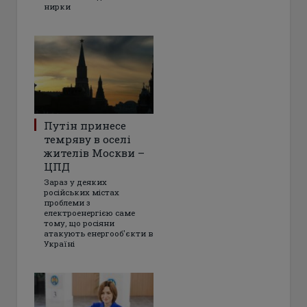
нирки
Путін принесе
темряву в оселі
жителів Москви –
ЦПД
Зараз у деяких
російських містах
проблеми з
електроенергією саме
тому, що росіяни
атакують енергооб'єкти в
Україні