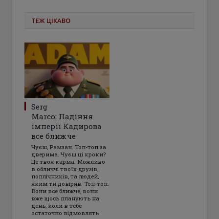
ТЕЖ ЦІКАВО
Serg
Marco: Падіння
імперії Кадирова
все ближче
Чуєш, Рамзан. Топ-топ за
дверима. Чуєш ці кроки?
Це твоя карма. Можливо
в обличчі твоїх друзів,
поплічників, та людей,
яким ти довіряв. Топ-топ.
Вони все ближче, вони
вже щось планують на
день, коли в тебе
остаточно відмовлять