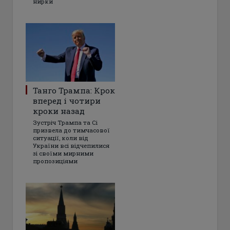
нирки
Танго Трампа: Крок
вперед і чотири
кроки назад
Зустріч Трампа та Сі
призвела до тимчасової
ситуації, коли від
України всі відчепилися
зі своїми мирними
пропозиціями