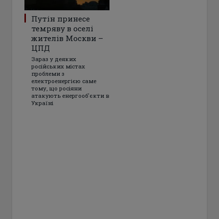
Путін принесе
темряву в оселі
жителів Москви –
ЦПД
Зараз у деяких
російських містах
проблеми з
електроенергією саме
тому, що росіяни
атакують енергооб'єкти в
Україні