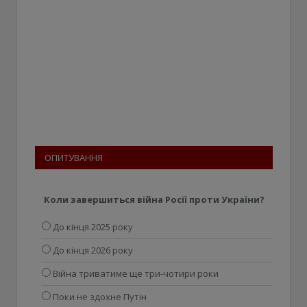
ОПИТУВАННЯ
Коли завершиться війна Росії проти України?
До кінця 2025 року
До кінця 2026 року
Війна триватиме ще три-чотири роки
Поки не здохне Путін