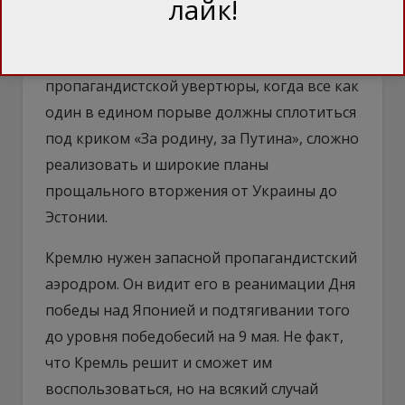
лайк!
похоже, тоже. Соответственно, не будет и
массовой мобилизации в поддержку
любых решений Кремля. Без такой
пропагандистской увертюры, когда все как
один в едином порыве должны сплотиться
под криком «За родину, за Путина», сложно
реализовать и широкие планы
прощального вторжения от Украины до
Эстонии.
Кремлю нужен запасной пропагандистский
аэродром. Он видит его в реанимации Дня
победы над Японией и подтягивании того
до уровня победобесий на 9 мая. Не факт,
что Кремль решит и сможет им
воспользоваться, но на всякий случай