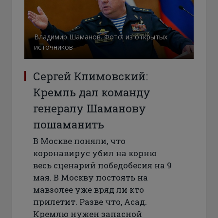
Владимир Шаманов. Фото: из открытых
источников
Сергей Климовский:
Кремль дал команду
генералу Шаманову
пошаманить
В Москве поняли, что
коронавирус убил на корню
весь сценарий победобесия на 9
мая. В Москву постоять на
мавзолее уже вряд ли кто
прилетит. Разве что, Асад.
Кремлю нужен запасной