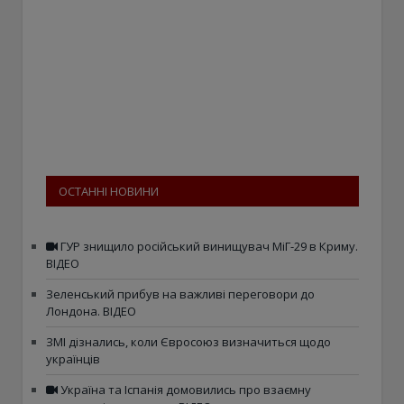
ОСТАННІ НОВИНИ
ГУР знищило російський винищувач МіГ-29 в Криму.
ВІДЕО
Зеленський прибув на важливі переговори до
Лондона. ВІДЕО
ЗМІ дізнались, коли Євросоюз визначиться щодо
українців
Україна та Іспанія домовились про взаємну