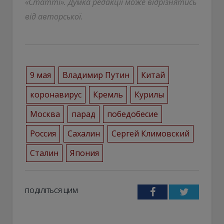
«Статті». Думка редакції може відрізнятись
від авторської.
9 мая
Владимир Путин
Китай
коронавирус
Кремль
Курилы
Москва
парад
победобесие
Россия
Сахалин
Сергей Климовский
Сталин
Япония
ПОДІЛІТЬСЯ ЦИМ
Facebook
Twitter