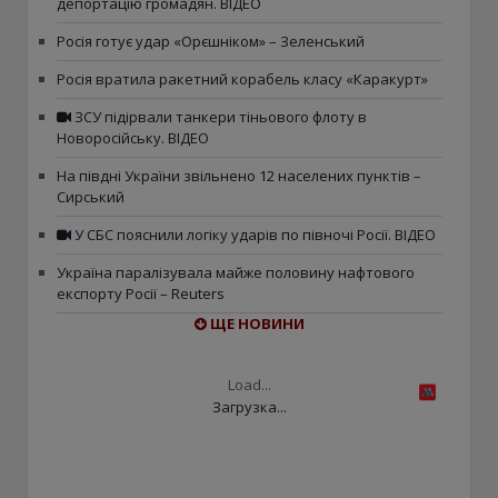
депортацію громадян. ВІДЕО
Росія готує удар «Орєшніком» – Зеленський
Росія вратила ракетний корабель класу «Каракурт»
ЗСУ підірвали танкери тіньового флоту в
Новоросійську. ВІДЕО
На півдні України звільнено 12 населених пунктів –
Сирський
У СБС пояснили логіку ударів по півночі Росії. ВІДЕО
Україна паралізувала майже половину нафтового
експорту Росії – Reuters
ЩЕ НОВИНИ
Load...
Загрузка...