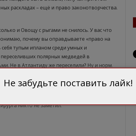
ачных раскладах – ещё и право законотворчества.
колько и Овощу с рыгами не снилось. У вас что
 понимаю, почему вы оправдываете «право на
себя тупым ипланом среди умных и
, переселивших полярных медведей в
и. Не в Атлантиду же переселили? Ну и норм.
 хочется, чтоб вы немножко поняли разницу
Не забудьте поставить лайк!
бкой того, кто учит. И ещё пожелать вам
И такого же патологоанатома потом, который
ирурга никто не заметил.