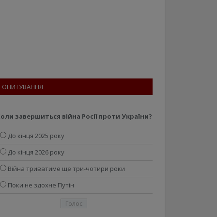
ОПИТУВАННЯ
оли завершиться війна Росії проти України?
До кінця 2025 року
До кінця 2026 року
Війна триватиме ще три-чотири роки
Поки не здохне Путін