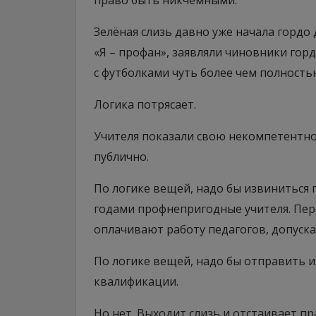
право быть никчемными.
Зелёная слизь давно уже начала гордо 
«Я – профан», заявляли чиновники гор
с футболками чуть более чем полность
Логика потрясает.
Учителя показали свою некомпетентнос
публично.
По логике вещей, надо бы извиниться 
годами профнепригодные учителя. Пере
оплачивают работу педагогов, допус
По логике вещей, надо бы отправить 
квалификации.
Но нет. Выходит слизь и отстаивает п