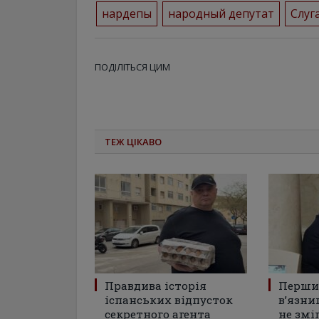
нардепы
народный депутат
Слуг
ПОДІЛІТЬСЯ ЦИМ
ТЕЖ ЦІКАВО
Правдива історія
Перши
іспанських відпусток
в’язни
секретного агента
не змі