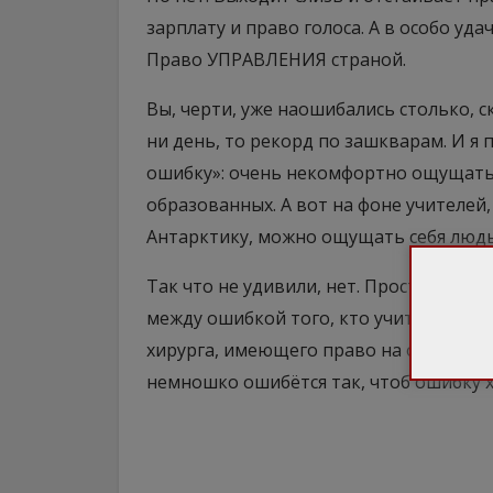
зарплату и право голоса. А в особо уд
Право УПРАВЛЕНИЯ страной.
Вы, черти, уже наошибались столько, с
ни день, то рекорд по зашкварам. И я
ошибку»: очень некомфортно ощущать 
образованных. А вот на фоне учителей
Антарктику, можно ощущать себя людьм
Так что не удивили, нет. Просто очень
между ошибкой того, кто учится, и оши
хирурга, имеющего право на ошибку. 
немношко ошибётся так, чтоб ошибку х