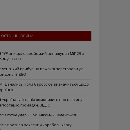
ОСТАННІ НОВИНИ
ГУР знищило російський винищувач МіГ-29 в
риму. ВІДЕО
еленський прибув на важливі переговори до
ондона. ВІДЕО
МІ дізнались, коли Євросоюз визначиться щодо
країнців
Україна та Іспанія домовились про взаємну
епортацію громадян. ВІДЕО
осія готує удар «Орєшніком» – Зеленський
осія вратила ракетний корабель класу