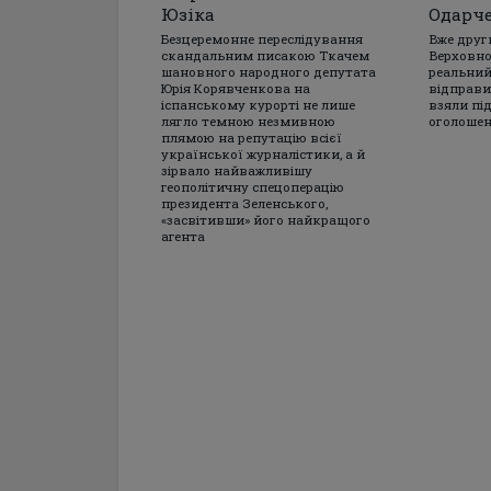
Юзіка
Одарч
Безцеремонне переслідування
Вже друг
скандальним писакою Ткачем
Верховно
шановного народного депутата
реальний
Юрія Корявченкова на
відправив
іспанському курорті не лише
взяли під
лягло темною незмивною
оголошен
плямою на репутацію всієї
української журналістики, а й
зірвало найважливішу
геополітичну спецоперацію
президента Зеленського,
«засвітивши» його найкращого
агента