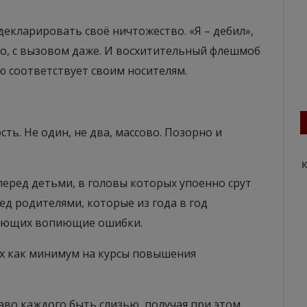
декларировать своё ничтожество. «Я – дебил»,
до, с вызовом даже. И восхитительный флешмоб
ю соответствует своим носителям.
ть. Не один, не два, массово. Позорно и
К
перед детьми, в головы которых упоенно срут
д родителями, которые из года в год
кающих вопиющие ошибки.
их как минимум на курсы повышения
раво каждого быть слизью, получая при этом