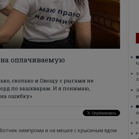
о на оплачиваемую
К
З
Л
ько, сколько и Овощу с рыгами не
екорд по зашкварам. И я понимаю,
З
 на ошибку»
у
д
Р
аботник химпрома и на мешке с крысиным ядом
Р