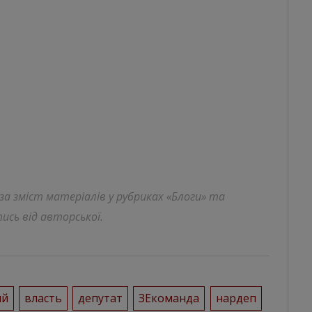
 за зміст матеріалів у рубриках «Блоги» та
ись від авторської.
ий
власть
депутат
ЗЕкоманда
нардеп