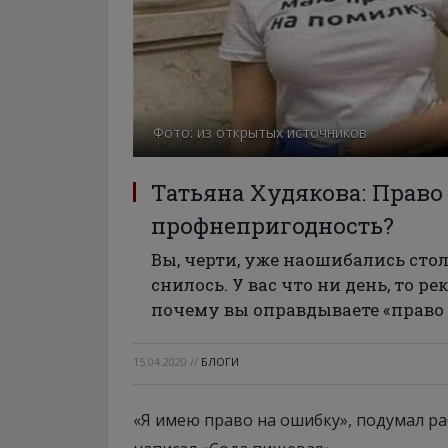
Фото: из открытых источников
Татьяна Худякова: Прав
профнепригодность?
Вы, черти, уже наошибались стол
снилось. У вас что ни день, то р
почему вы оправдываете «право
15.04.2020
//
БЛОГИ
«Я имею право на ошибку», подумал р