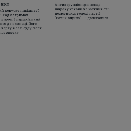
енко
Антикорупціонери понад
півроку чекали на можливість
ий депутат нинішньої
помститися голові партії
ї Ради отримав
"Батьківщина" — і дочекалися
 вирок. І перший, який
ся до в’язниці. Його
 варту в залі суду після
ня вироку