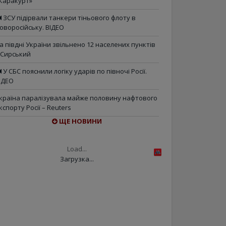
Каракурт»
ЗСУ підірвали танкери тіньового флоту в
оворосійську. ВІДЕО
а півдні України звільнено 12 населених пунктів
 Сирський
У СБС пояснили логіку ударів по півночі Росії.
ІДЕО
країна паралізувала майже половину нафтового
кспорту Росії – Reuters
ЩЕ НОВИНИ
Load...
Загрузка...