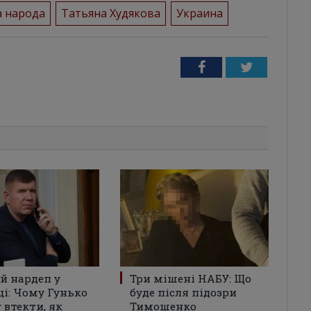
а народа
Татьяна Худякова
Украина
Facebook
Twitter
й нардеп у
Три мішені НАБУ: Що
ці: Чому Гунько
буде після підозри
г втекти, як
Тимошенко