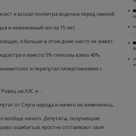
«
ксист и всосал поллитра водочки перед сменой.
Н
Н
ья и невиновный сел на 15 лет.
–
зовщик, и больше в этом доме никто не живёт.
В
едсестра и вместо 5% глюкозы взяла 40%.
У
е
еаниматолог и перепутал гипергликемию с
Ровец на АЭС и …
путат от Слуги народа и ничего не изменилось.
ал вообще ничего. Депутаты, получившие
аво ошибаться, яростно отстаивают своё