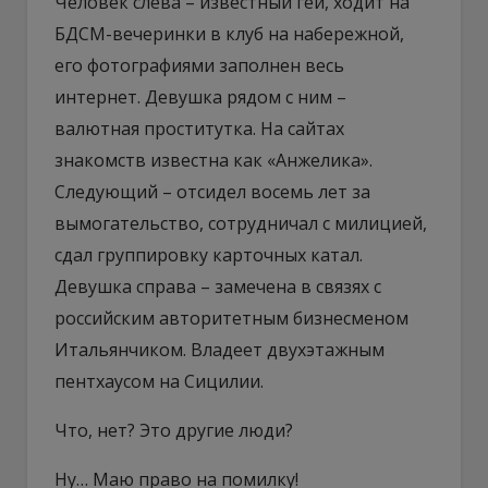
Человек слева – известный гей, ходит на
БДСМ-вечеринки в клуб на набережной,
его фотографиями заполнен весь
интернет. Девушка рядом с ним –
валютная проститутка. На сайтах
знакомств известна как «Анжелика».
Следующий – отсидел восемь лет за
вымогательство, сотрудничал с милицией,
сдал группировку карточных катал.
Девушка справа – замечена в связях с
российским авторитетным бизнесменом
Итальянчиком. Владеет двухэтажным
пентхаусом на Сицилии.
Что, нет? Это другие люди?
Ну… Маю право на помилку!