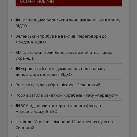
ОСТАННІ НОВИНИ
ГУР знищило російський винищувач МіГ-29 в Криму.
ВІДЕО
Зеленський прибув на важливі переговори до
Лондона. ВІДЕО
ЗМІ дізнались, коли Євросоюз визначиться щодо
українців
Україна та Іспанія домовились про взаємну
депортацію громадян. ВІДЕО
Росія готує удар «Орєшніком» – Зеленський
Росія вратила ракетний корабель класу «Каракурт»
ЗСУ підірвали танкери тіньового флоту в
Новоросійську. ВІДЕО
На півдні України звільнено 12 населених пунктів –
Сирський