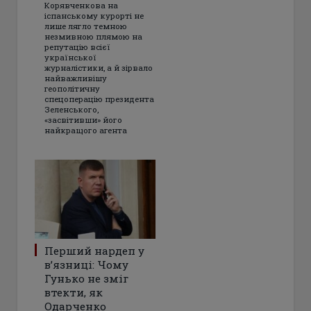
Корявченкова на
іспанському курорті не
лише лягло темною
незмивною плямою на
репутацію всієї
української
журналістики, а й зірвало
найважливішу
геополітичну
спецоперацію президента
Зеленського,
«засвітивши» його
найкращого агента
Перший нардеп у
в’язниці: Чому
Гунько не зміг
втекти, як
Одарченко