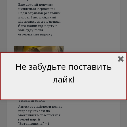
Вже другий депутат
нинішньої Верховної
Ради отримав реальний
вирок. І перший, який
відправився до в’язниці.
Його взяли під варту в
залі суду після
оголошення вироку
Не забудьте поставить
лайк!
Три мішені НАБУ:
Що буде після
підозри
Тимошенко
Антикорупціонери понад
півроку чекали на
можливість помститися
голові партії
"Батьківщина" — і