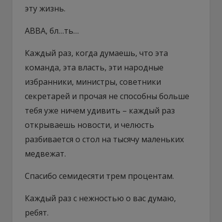
эту жизнь.
ABBA, бл…ть…
Каждый раз, когда думаешь, что эта
команда, эта власть, эти народные
избранники, министры, советники
секретарей и прочая не способны больше
тебя уже ничем удивить – каждый раз
открываешь новости, и челюсть
разбивается о стол на тысячу маленьких
медвежат.
Спасибо семидесяти трем процентам.
Каждый раз с нежностью о вас думаю,
ребят.