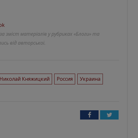
ok
 за зміст матеріалів у рубриках «Блоги» та
ись від авторської.
Николай Княжицкий
Россия
Украина
Facebook
Twitter