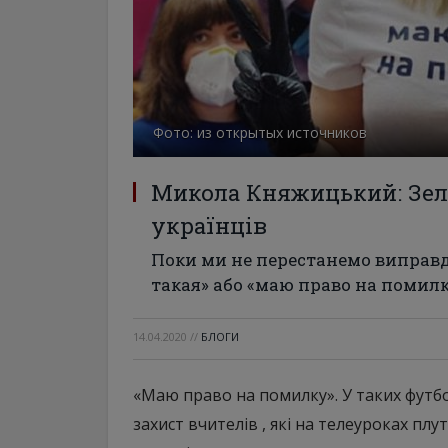
Фото: из открытых источников
Микола Княжицький: Зел
українців
Поки ми не перестанемо виправдо
такая» або «маю право на помил
14.04.2020
//
БЛОГИ
«Маю право на помилку». У таких футбо
захист вчителів , які на телеуроках пл