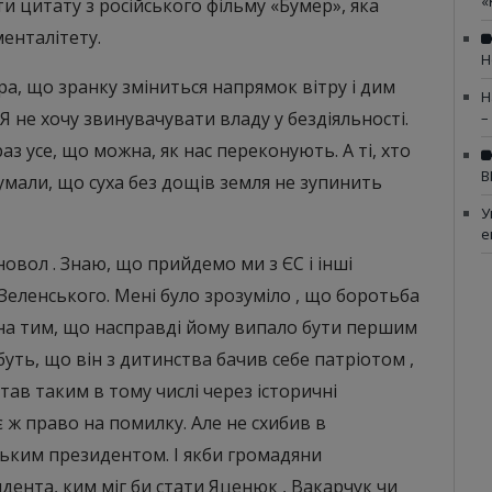
«
и цитату з російського фільму «Бумер», яка
енталітету.
Н
ра, що зранку зміниться напрямок вітру і дим
Н
 не хочу звинувачувати владу у бездіяльності.
–
аз усе, що можна, як нас переконують. А ті, хто
В
умали, що суха без дощів земля не зупинить
У
е
овол . Знаю, що прийдемо ми з ЄС і інші
 Зеленського. Мені було зрозуміло , що боротьба
на тим, що насправді йому випало бути першим
уть, що він з дитинства бачив себе патріотом ,
став таким в тому числі через історичні
 ж право на помилку. Але не схибив в
ським президентом. І якби громадяни
дента, ким міг би стати Яценюк , Вакарчук чи