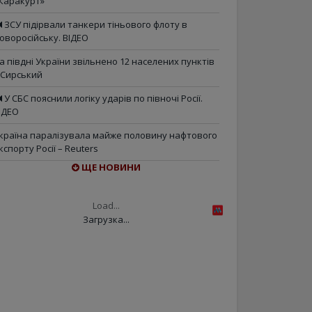
Каракурт»
ЗСУ підірвали танкери тіньового флоту в
оворосійську. ВІДЕО
а півдні України звільнено 12 населених пунктів
 Сирський
У СБС пояснили логіку ударів по півночі Росії.
ІДЕО
країна паралізувала майже половину нафтового
кспорту Росії – Reuters
ЩЕ НОВИНИ
Load...
Загрузка...