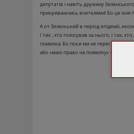
депутатів і навіть дружину Зеленського!
прикриваючись вчителями! Бо це їхня 
А от Зеленський в період епідемії, еконо
І тих , хто голосував за нього, і тих, 
помилка. Бо поки ми не перестанемо ви
або «маю право на помилку» помилятис