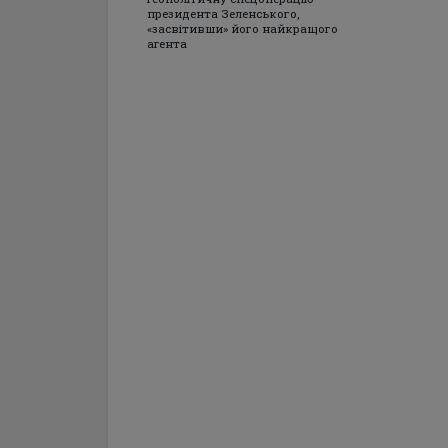
президента Зеленського,
«засвітивши» його найкращого
агента