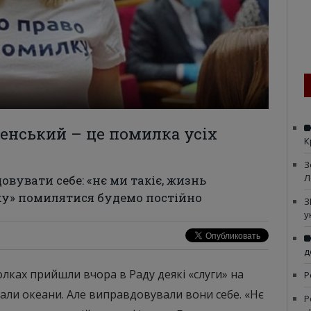
енський – це помилка усіх
К
З
Л
вувати себе: «нє ми такіє, жизнь
ку» помилятися будемо постійно
З
у
д
лках прийшли вчора в Раду деякі «слуги» на
Р
утали океани. Але виправдовували вони себе. «Нє
Р