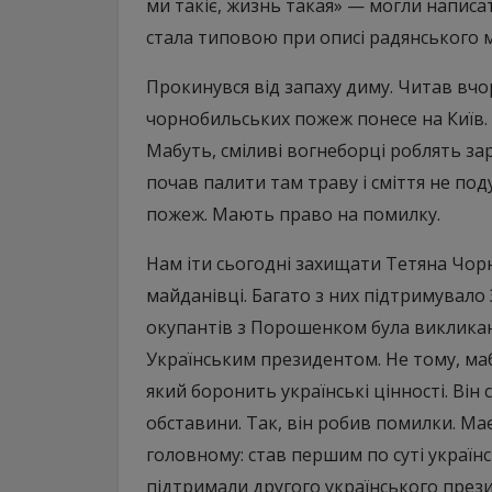
ми такіє, жизнь такая» — могли написат
стала типовою при описі радянського м
Прокинувся від запаху диму. Читав вчо
чорнобильських пожеж понесе на Київ. Я
Мабуть, сміливі вогнеборці роблять зар
почав палити там траву і сміття не под
пожеж. Мають право на помилку.
Нам іти сьогодні захищати Тетяна Чорн
майданівці. Багато з них підтримувало
окупантів з Порошенком була виклика
Українським президентом. Не тому, маб
який боронить українські цінності. Він 
обставини. Так, він робив помилки. Має
головному: став першим по суті україн
підтримали другого українського прези