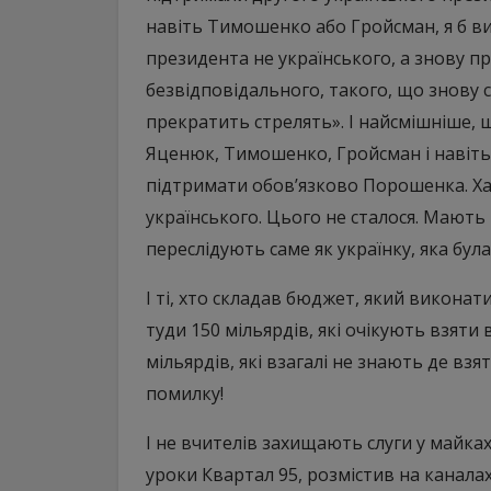
навіть Тимошенко або Гройсман, я б ви
президента не українського, а знову п
безвідповідального, такого, що знову с
прекратить стрелять». І найсмішніше, 
Яценюк, Тимошенко, Гройсман і навіть В
підтримати обов’язково Порошенка. Хай
українського. Цього не сталося. Мають
переслідують саме як українку, яка бул
І ті, хто складав бюджет, який викона
туди 150 мільярдів, які очікують взяти 
мільярдів, які взагалі не знають де взя
помилку!
І не вчителів захищають слуги у майка
уроки Квартал 95, розмістив на канала