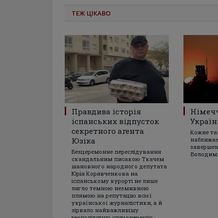
ТЕЖ ЦІКАВО
Правдива історія
Німеч
іспанських відпусток
Україн
секретного агента
Кожне та
Юзіка
наближає
завершен
Безцеремонне переслідування
Володим
скандальним писакою Ткачем
шановного народного депутата
Юрія Корявченкова на
іспанському курорті не лише
лягло темною незмивною
плямою на репутацію всієї
української журналістики, а й
зірвало найважливішу
геополітичну спецоперацію