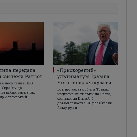
чина передала
«Прискорений»
і системи Patriot
ультиматум Трампа:
Чого тепер очікувати
ке посилення ППО
 Україну до
Все, що зараз робить Трамп,
ня війни, зазначив
націлене не стільки на Росію,
ир Зеленський
скільки на Китай. І
домовленості з ЄС розвʼязали
йому руки