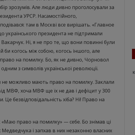
бір зрозумів. Але люди дивно проголосували за
резидента УРСР. Насамостійного,
подівався: там в Москві все вирішать. «Главное
що українського президента не підтримали
акарчук. Ні, я не про те, що вони повинні були
 би когось між собою, когось іншого, але
 право на помилку. Бо, як не дивно, Чорновол
а одним з символів української революції.
К
ти не можливо мають право на помилку. Заклали
від МВФ, хоча МВФ ще їх не дав і дефіцит у 300
ти. Це безвідповідальність хіба? Ні! Право на
х «Маю право на помилку» — себе. Бо знімав ці
х Медведчука і запхав в них незаконно власних