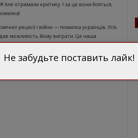
!! Але отримали критику. І за це вони бояться,
помилка!
мічної рецесії і війни — помилка українців. Усіх.
хто дав можливість йому виграти. Це наша
правдовувати себе: «нє ми такіє, жизнь такая»
я будемо постійно.
Не забудьте поставить лайк!