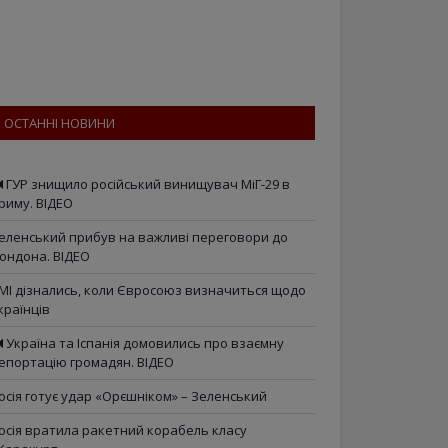
ОСТАННІ НОВИНИ
ГУР знищило російський винищувач МіГ-29 в
риму. ВІДЕО
еленський прибув на важливі переговори до
ондона. ВІДЕО
МІ дізнались, коли Євросоюз визначиться щодо
країнців
Україна та Іспанія домовились про взаємну
епортацію громадян. ВІДЕО
осія готує удар «Орєшніком» – Зеленський
осія вратила ракетний корабель класу