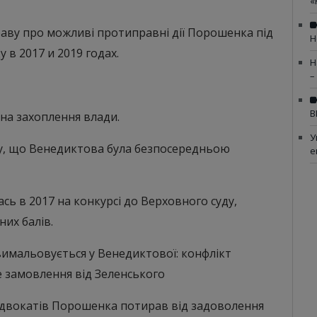
«
аву про можливі протиправні дії Порошенка під
Н
 в 2017 и 2019 годах.
Н
–
В
на захоплення влади.
У
ому, що Венедиктова була безпосередньою
е
сь в 2017 на конкурсі до Верховного суду,
их балів.
имальовується у Венедиктової: конфлікт
не замовлення від Зеленського
 адвокатів Порошенка потирав від задоволення