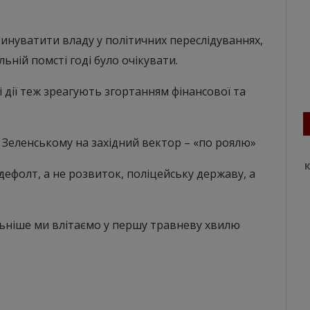
инуватити владу у політичних переслідуваннях,
ьній помсті годі було очікувати.
кі дії теж зреагують згортанням фінансової та
ся Зеленському на західний вектор – «по роялю»
К
 дефолт, а не розвиток, поліцейську державу, а
льніше ми влітаємо у першу травневу хвилю