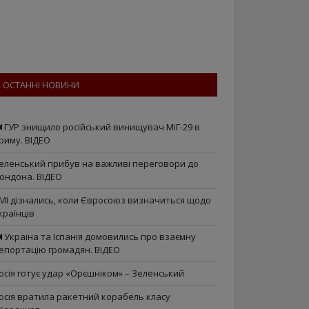
ОСТАННІ НОВИНИ
ГУР знищило російський винищувач МіГ-29 в
риму. ВІДЕО
еленський прибув на важливі переговори до
ондона. ВІДЕО
МІ дізнались, коли Євросоюз визначиться щодо
країнців
Україна та Іспанія домовились про взаємну
епортацію громадян. ВІДЕО
осія готує удар «Орєшніком» – Зеленський
осія вратила ракетний корабель класу