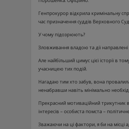
Порошенка. Офіційно.
Генпрокурор відкрила кримінальну спр
час призначення суддів Верховного Суду
У чому підозрюють?
Зловживання владою та дії направлені 
Але найбільший цимус цієї історії в т
учасницею тих подій.
Нагадаю тим хто забув, вона провалила
ненабравши навіть мінімально необхідн
Прекрасний мотиваційний трикутник в
інтересів – особиста помста – політич
Зважаючи на ці фактори, я би на місці