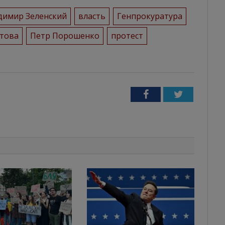
димир Зеленский
власть
Генпрокуратура
това
Петр Порошенко
протест
Facebook
Twitter