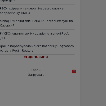
Каракурт»
ЗСУ підірвали танкери тіньового флоту в
оворосійську. ВІДЕО
а півдні України звільнено 12 населених пунктів
 Сирський
У СБС пояснили логіку ударів по півночі Росії.
ІДЕО
країна паралізувала майже половину нафтового
кспорту Росії – Reuters
ЩЕ НОВИНИ
Load...
Загрузка...