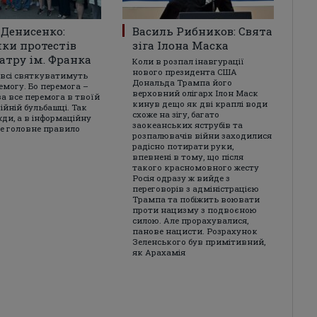
Денисенко:
Василь Рибников: Свята
ки протестів
зіга Ілона Маска
еатру ім. Франка
Коли в розпал інавгурації
нового президента США
 всі святкуватимуть
Дональда Трампа його
емогу. Бо перемога –
верховний олігарх Ілон Маск
за все перемога в твоїй
кинув дещо як дві краплі води
ійній бульбашці. Так
схоже на зігу, багато
жди, а в інформаційну
заокеанських яструбів та
це головне правило
розпалювачів війни заходилися
радісно потирати руки,
впевнені в тому, що після
такого красномовного жесту
Росія одразу ж вийде з
переговорів з адміністрацією
Трампа та побіжить воювати
проти нацизму з подвоєною
силою. Але прорахувалися,
панове нацисти. Розрахунок
Зеленського був примітивний,
як Арахамія