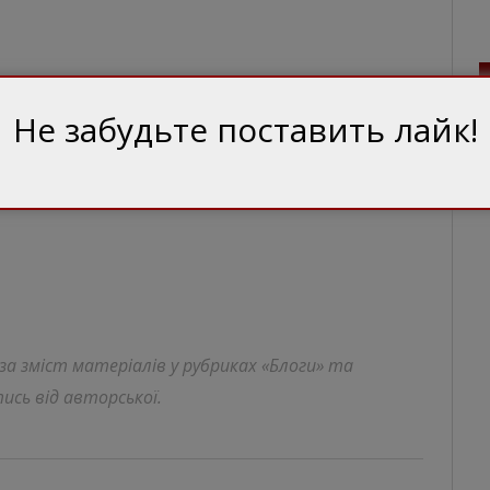
Не забудьте поставить лайк!
 за зміст матеріалів у рубриках «Блоги» та
ись від авторської.