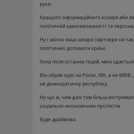
руки.
Кращого інформаційного козиря аби зв
політичній заангажованості та персонал
Ну і звісно наші західні партнери на та
політичної допомоги країні.
Хоча після останніх подій, мені здаєть
Він обрав курс на Росію, ІВК, а не МВФ,
не демократичну республіку.
Ну що ж, чим далі тим більш екстрима
соціально-економічних протестів.
Буде драйвово.