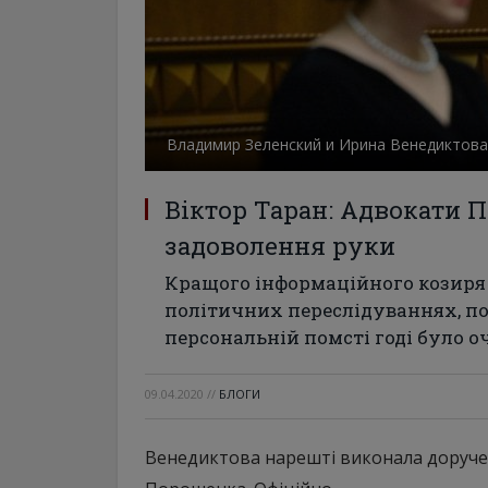
Владимир Зеленский и Ирина Венедиктова
Віктор Таран: Адвокати 
задоволення руки
Кращого інформаційного козиря 
політичних переслідуваннях, по
персональній помсті годі було о
09.04.2020
//
БЛОГИ
Венедиктова нарешті виконала доручен