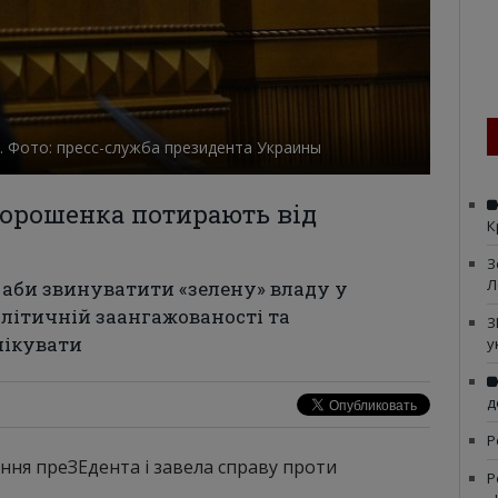
. Фото: пресс-служба президента Украины
Порошенка потирають від
К
З
Л
аби звинуватити «зелену» владу у
літичній заангажованості та
З
чікувати
у
д
Р
ня преЗЕдента і завела справу проти
Р