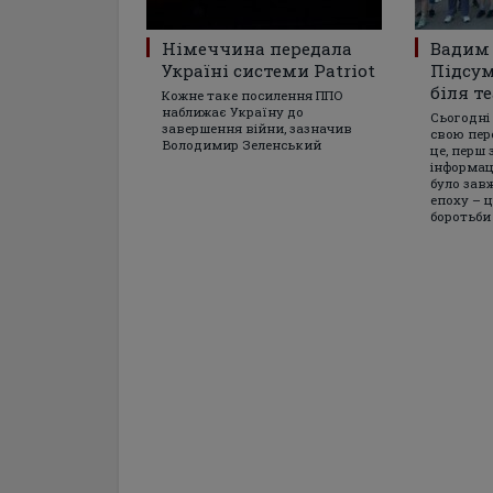
Німеччина передала
Вадим 
Україні системи Patriot
Підсум
біля т
Кожне таке посилення ППО
наближає Україну до
Сьогодні
завершення війни, зазначив
свою пер
Володимир Зеленський
це, перш 
інформац
було зав
епоху – 
боротьби