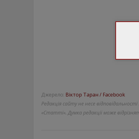
Джерело:
Віктор Таран / Facebook
Редакція сайту не несе відповідальності
«Статті». Думка редакції може відрізнят