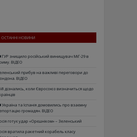
ОСТАННІ НОВИНИ
ГУР знищило російський винищувач МіГ-29 в
риму. ВІДЕО
еленський прибув на важливі переговори до
ондона. ВІДЕО
МІ дізнались, коли Євросоюз визначиться щодо
країнців
Україна та Іспанія домовились про взаємну
епортацію громадян. ВІДЕО
осія готує удар «Орєшніком» – Зеленський
осія вратила ракетний корабель класу