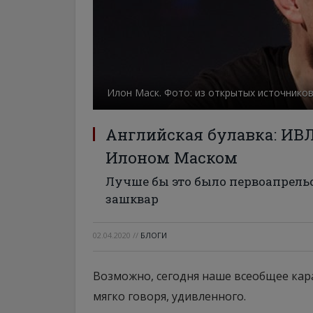
Илон Маск. Фото: из открытых источнико
Английская булавка: ИВЛ
Илоном Маском
Лучше бы это было первоапрельс
зашквар
02.04.2020
//
БЛОГИ
Возможно, сегодня наше всеобщее кар
мягко говоря, удивленного.