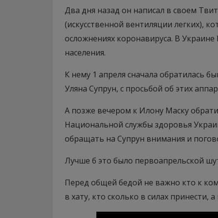
Два дня назад он написал в своем Тви
(искусственной вентиляции легких), к
осложнениях коронавируса. В Украине 
населения.
К нему 1 апреля сначала обратилась б
Уляна Супрун, с просьбой об этих аппа
А позже вечером к Илону Маску обрат
Национальной службы здоровья Украины
обращать на Супрун внимания и погов
Лучше б это было первоапрельской шут
Перед общей бедой не важно кто к ком
в хату, кто сколько в силах принести, а