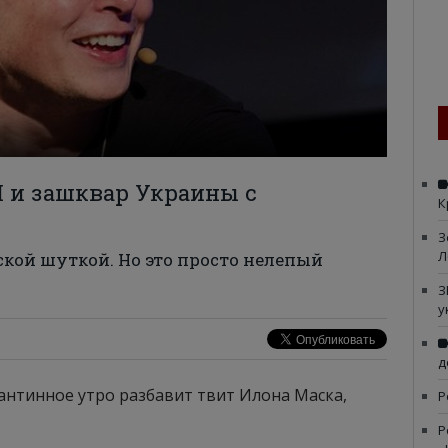
в
 и зашквар Украины с
К
З
Л
кой шуткой. Но это просто нелепый
З
у
д
антинное утро разбавит твит Илона Маска,
Р
Р