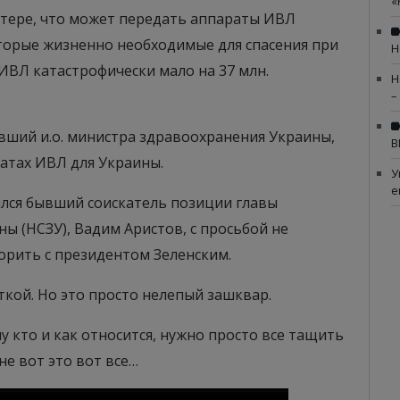
«
ттере, что может передать аппараты ИВЛ
оторые жизненно необходимые для спасения при
Н
ИВЛ катастрофически мало на 37 млн.
Н
–
ывший и.о. министра здравоохранения Украины,
В
ратах ИВЛ для Украины.
У
е
ился бывший соискатель позиции главы
 (НСЗУ), Вадим Аристов, с просьбой не
орить с президентом Зеленским.
кой. Но это просто нелепый зашквар.
у кто и как относится, нужно просто все тащить
 не вот это вот все…