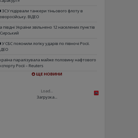
Каракурт»
ЗСУ підірвали танкери тіньового флоту в
оворосійську. ВІДЕО
а півдні України звільнено 12 населених пунктів
 Сирський
У СБС пояснили логіку ударів по півночі Росії.
ІДЕО
країна паралізувала майже половину нафтового
кспорту Росії – Reuters
ЩЕ НОВИНИ
Load...
Загрузка...