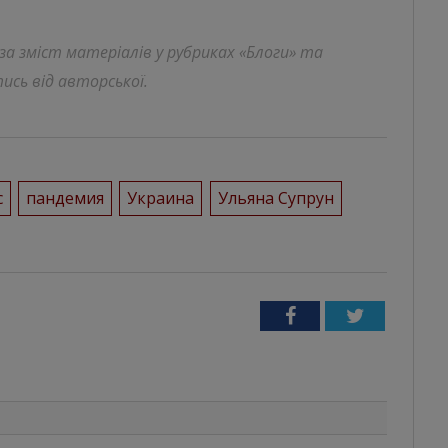
 за зміст матеріалів у рубриках «Блоги» та
ись від авторської.
с
пандемия
Украина
Ульяна Супрун
Facebook
Twitter