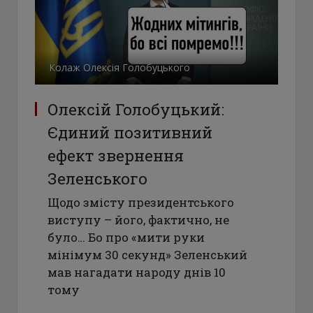
Колаж Олексія Голобуцького
Олексій Голобуцький:
Єдиний позитивний
ефект звернення
Зеленського
Щодо змісту президентського
виступу – його, фактично, не
було… Бо про «мити руки
мінімум 30 секунд» Зеленський
мав нагадати народу днів 10
тому