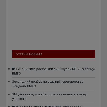
ОСТАННІ НОВИНИ
ГУР знищило російський винищувач МіГ-29 в Криму.
ВІДЕО
Зеленський прибув на важливі переговори до
Лондона. ВІДЕО
ЗМІ дізнались, коли Євросоюз визначиться щодо
українців
Україна та Іспанія домовились про взаємну