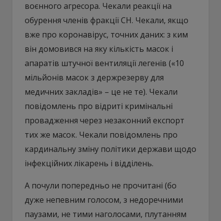
воєнного агресора. Чекали реакції на
обурення членів фракції СН. Чекали, якщо
вже про коронавірус, точних даних: з ким
він домовився на яку кількість масок і
апаратів штучної вентиляції легенів («10
мільйонів масок з держрезерву для
медичних закладів» – це не те). Чекали
повідомлень про відриті кримінальні
провадження через незаконний експорт
тих же масок. Чекали повідомлень про
кардинальну зміну політики держави щодо
інфекційних лікарень і відділень.
А почули попередньо не прочитані (бо
дуже непевним голосом, з недоречними
паузами, не тими наголосами, плутанням