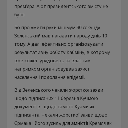
прем’єра. А от президентського змісту не
було.
Бо про «мити руки мінімум 30 секунд»
Зеленський мав нагадати народу днів 10
тому. А далі ефективно організовувати
результативну роботу Кабміну, в котрому
вже кожен урядовець за власним
напрямком організовував захист
населення і подолання епідемії.
Від Зеленського чекали жорсткої заяви
щодо підписаних 11 березня Кучмою
документів і щодо самого Кучми як
підписанта. Чекали жорсткої заяви щодо
Єрмака і його зусиль для амністії Кремля як