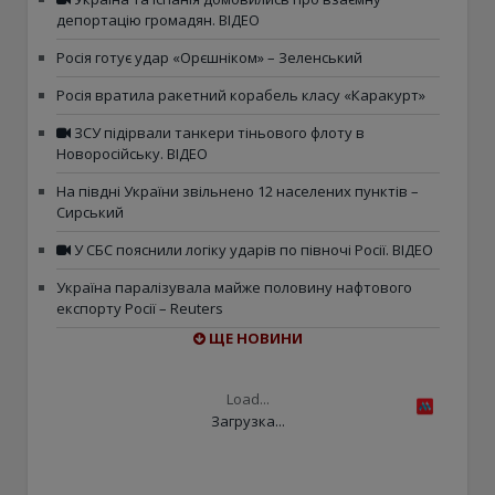
депортацію громадян. ВІДЕО
Росія готує удар «Орєшніком» – Зеленський
Росія вратила ракетний корабель класу «Каракурт»
ЗСУ підірвали танкери тіньового флоту в
Новоросійську. ВІДЕО
На півдні України звільнено 12 населених пунктів –
Сирський
У СБС пояснили логіку ударів по півночі Росії. ВІДЕО
Україна паралізувала майже половину нафтового
експорту Росії – Reuters
ЩЕ НОВИНИ
Load...
Загрузка...