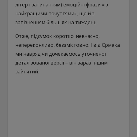
літер і затинанням) емоційні фрази «із
найкращими почуттями», ще й з
запізненням більш як на тиждень.
Отже, підсумок коротко: невчасно,
непереконливо, беззмістовно. І від Єрмака
ми навряд чи дочекаємось уточненої
деталізованої версії – він зараз іншим
зайнятий.