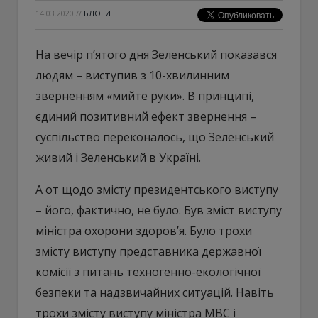
14.03.2020
//
БЛОГИ
На вечір п’ятого дня Зеленський показався
людям – виступив з 10-хвилинним
зверненням «мийте руки». В принципі,
єдиний позитивний ефект звернення –
суспільство переконалось, що Зеленський
живий і Зеленський в Україні.
А от щодо змісту президентського виступу
– його, фактично, не було. Був зміст виступу
міністра охорони здоров’я. Було трохи
змісту виступу представника державної
комісії з питань техногенно-екологічної
безпеки та надзвичайних ситуацій. Навіть
трохи змісту виступу міністра МВС і