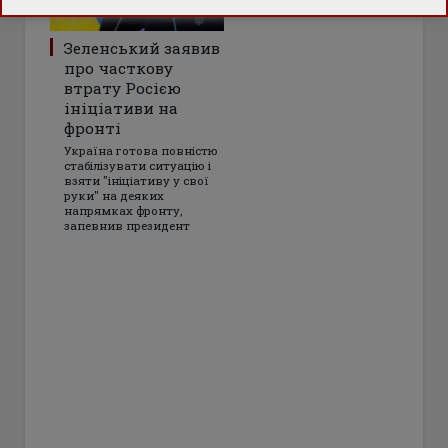
Зеленський заявив
про часткову
втрату Росією
ініціативи на
фронті
Україна готова повністю
стабілізувати ситуацію і
взяти "ініціативу у свої
руки" на деяких
напрямках фронту,
запевнив президент