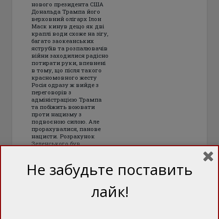
нового президента США
Дональда Трампа його
верховний олігарх Ілон
Маск кинув дещо як дві
краплі води схоже на зігу,
багато заокеанських
яструбів та розпалювачів
війни заходилися радісно
потирати руки, впевнені
в тому, що після такого
красномовного жесту
Росія одразу ж вийде з
переговорів з
адміністрацією Трампа
та побіжить воювати
проти нацизму з
подвоєною силою. Але
прорахувалися, панове
нацисти. Розрахунок
Зеленського був
примітивний, як
Арахамія
Не забудьте поставить
лайк!