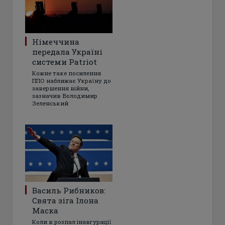
Німеччина
передала Україні
системи Patriot
Кожне таке посилення
ППО наближає Україну до
завершення війни,
зазначив Володимир
Зеленський
Василь Рибников:
Свята зіга Ілона
Маска
Коли в розпал інавгурації