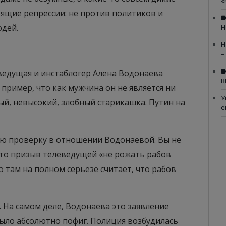
«
оящие репрессии: не против политиков и
дей.
Н
Н
–
еведущая и инстаблогер Алена Водонаева
В
 пример, что как мужчина он не является ни
У
й, невысокий, злобный старикашка. Путин на
е
ую проверку в отношении Водонаевой. Вы не
это призыв телеведущей «не рожать рабов
во там на полном серьезе считает, что рабов
. На самом деле, Водонаева это заявление
 было абсолютно пофиг. Полиция возбудилась