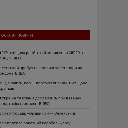
ОСТАННІ НОВИНИ
ГУР знищило російський винищувач МіГ-29 в
риму. ВІДЕО
еленський прибув на важливі переговори до
ондона. ВІДЕО
МІ дізнались, коли Євросоюз визначиться щодо
країнців
Україна та Іспанія домовились про взаємну
епортацію громадян. ВІДЕО
осія готує удар «Орєшніком» – Зеленський
осія вратила ракетний корабель класу