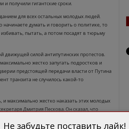
и и получили гигантские сроки.
иданием для всех остальных молодых людей.
о начинаете думать и говорить о политике, то
т избивать, пытать, а потом посадят в тюрьму
ой движущей силой антипутинских протестов.
 максимально жестко запугать подростков и
ддверии предстоящей передачи власти от Путина
мент транзита не случилось какой-то
ь, и максимально жестко наказать этих молодых
-секретаря Дмитрия Пескова. Он сказал, что
тельно всё проверить на предмет
Не забудьте поставить лайк!
ду, что все там было нормально. То есть Путин