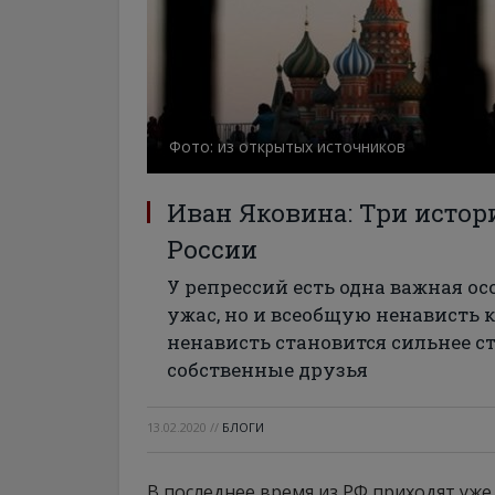
Фото: из открытых источников
Иван Яковина: Три истор
России
У репрессий есть одна важная ос
ужас, но и всеобщую ненависть к
ненависть становится сильнее с
собственные друзья
13.02.2020
//
БЛОГИ
В последнее время из РФ приходят уже 