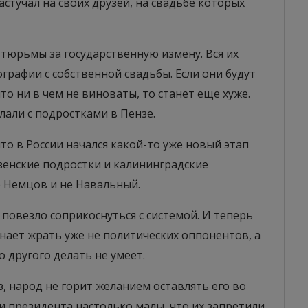
настучал на своих друзей, на свадьбе которых
тюрьмы за государственную измену. Вся их
графии с собственной свадьбы. Если они будут
то ни в чем не виноваты, то станет еще хуже.
елали с подростками в Пензе.
что в России начался какой-то уже новый этап
зенские подростки и калининградские
е Немцов и не Навальный.
повезло соприкоснуться с системой. И теперь
инает жрать уже не политических оппонентов, а
 другого делать не умеет.
з, народ не горит желанием оставлять его во
и президента настолько малы, что их запретили