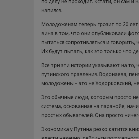
по делу не проходит. Кстати, он сам и 
напился.
Молодоженам теперь грозит по 20 лет 
вина в том, что они опубликовали фото
пытаться сопротивляться и говорить, ч
Их будут пытать, как это только что д
Все три эти истории указывают на то, 
путинского правления. Водонаева, пен
молодожены – это не Ходорковский, н
Это обычные люди, которым просто не 
система, основанная на паранойе, нач
простых обывателей. Она просто ничего
Экономика у Путина резко катится вни
власти навечно, рейтинги популярност