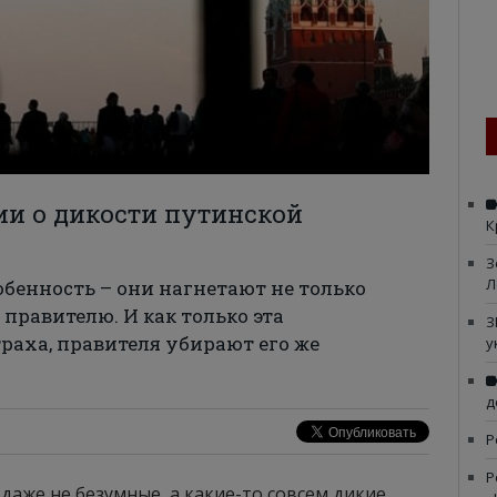
ии о дикости путинской
К
З
Л
обенность – они нагнетают не только
 правителю. И как только эта
З
траха, правителя убирают его же
у
д
Р
Р
даже не безумные, а какие-то совсем дикие