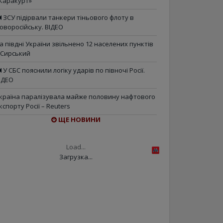
Каракурт»
ЗСУ підірвали танкери тіньового флоту в
оворосійську. ВІДЕО
а півдні України звільнено 12 населених пунктів
 Сирський
У СБС пояснили логіку ударів по півночі Росії.
ІДЕО
країна паралізувала майже половину нафтового
кспорту Росії – Reuters
ЩЕ НОВИНИ
Load...
Загрузка...