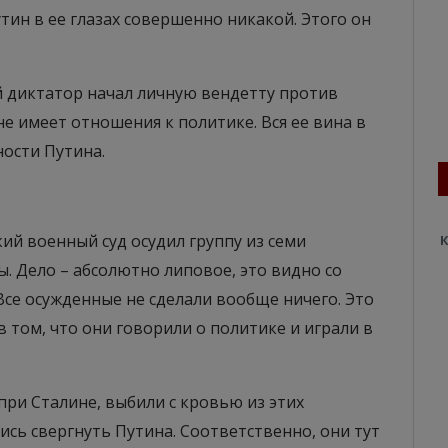
утин в ее глазах совершенно никакой. Этого он
 диктатор начал личную вендетту против
е имеет отношения к политике. Вся ее вина в
ности Путина.
кий военный суд осудил группу из семи
К
. Дело – абсолютно липовое, это видно со
се осужденные не сделали вообще ничего. Это
в том, что они говорили о политике и играли в
при Сталине, выбили с кровью из этих
ись свергнуть Путина. Соответственно, они тут