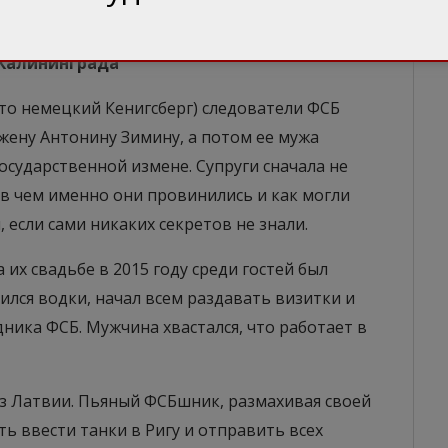
енный садизм.
 Калининграда
это немецкий Кенигсберг) следователи ФСБ
 жену Антонину Зимину, а потом ее мужа
осударственной измене. Супруги сначала не
в чем именно они провинились и как могли
 если сами никаких секретов не знали.
 их свадьбе в 2015 году среди гостей был
лся водки, начал всем раздавать визитки и
ника ФСБ. Мужчина хвастался, что работает в
з Латвии. Пьяный ФСБшник, размахивая своей
ть ввести танки в Ригу и отправить всех